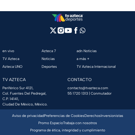
en vivo
Azteca 7
adn Noticias
TV Azteca
Noticias
a más +
Azteca UNO
Deportes
TV Azteca Internacional
TV AZTECA
CONTACTO
Periférico Sur 4121,
contacto@tvazteca.com
Col. Fuentes Del Pedregal,
55 1720 1313
| Conmutador
C.P. 14141,
Ciudad De México, México.
Aviso de privacidad
Preferencias de Cookies
Derechos
Inversionistas
Promo Espacio
Trabaja con nosotros
Programa de ética, integridad y cumplimiento