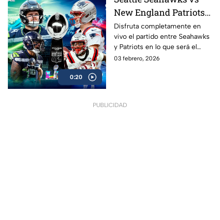
New England Patriots
ver EN VIVO y GRATIS
Disfruta completamente en
vivo el partido entre Seahawks
Super Bowl LX 2026,
y Patriots en lo que será el
gran final de la NFL
esperado Super Bowl 2026 en
03 febrero, 2026
donde Nueva Inglaterra podría
0:20
convertirse en el más ganador
PUBLICIDAD