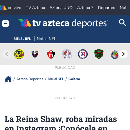
en vivo
TV Azteca
Azteca UNO
Azteca 7
Deportes
Notic
Notas NFL
PUBLICIDAD
Azteca Deportes
Ritual NFL
Galería
PUBLICIDAD
La Reina Shaw, roba miradas
en Instagram ¡Conócela en