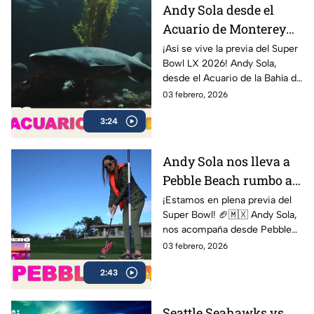
Andy Sola desde el
Acuario de Monterey
rumbo al Super Bowl |
¡Así se vive la previa del Super
Bowl LX 2026! Andy Sola,
Sola al Super Bowl
desde el Acuario de la Bahía de
Monterey, compartiendo sus
03 febrero, 2026
impresiones y mostrando
3:24
cómo se vive la cuenta
regresiva rumbo al gran duelo
entre Seattle Seahawks y New
Andy Sola nos lleva a
England Patriots.
Pebble Beach rumbo al
Super Bow | Sola al
¡Estamos en plena previa del
Super Bowl! 🏈🇲🇽 Andy Sola,
Super Bowl
nos acompaña desde Pebble
Beach, compartiendo cómo se
03 febrero, 2026
vive la cuenta regresiva rumbo
2:43
al Super Bowl LX, el evento
más esperado de la NFL
Seattle Seahawks vs