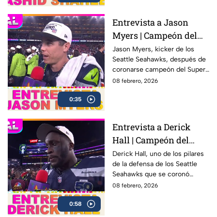
Entrevista a Jason
Myers | Campeón del
Super Bowl LX con los
Jason Myers, kicker de los
Seattle Seahawks, después de
Seahawks
coronarse campeón del Super
Bowl LX .
08 febrero, 2026
0:35
Entrevista a Derick
Hall | Campeón del
Super Bowl LX con los
Derick Hall, uno de los pilares
de la defensa de los Seattle
Seahawks
Seahawks que se coronó
campeón del Super Bowl LX 🏆
08 febrero, 2026
después de una sólida
0:58
actuación colectiva ante los
New England Patriots en el