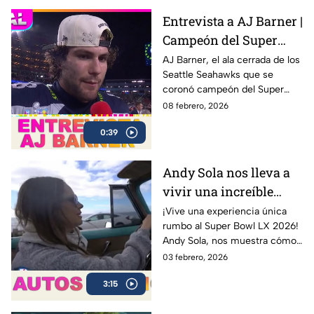
Levi’s Stadium
Entrevista a AJ Barner |
Campeón del Super
Bowl LX con los
AJ Barner, el ala cerrada de los
Seattle Seahawks que se
Seahawks
coronó campeón del Super
Bowl LX tras la victoria ante los
08 febrero, 2026
New England Patriots.
0:39
Andy Sola nos lleva a
vivir una increíble
experiencia en un Bel
¡Vive una experiencia única
rumbo al Super Bowl LX 2026!
Air 1954 | Sola al Super
Andy Sola, nos muestra cómo
Bowl
se vive la previa del Super
03 febrero, 2026
Bowl desde otra perspectiva:
3:15
en un clásico Bel Air 1954
Convertible.