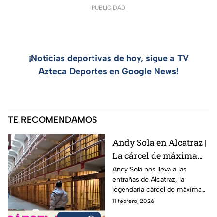
PUBLICIDAD
¡Noticias deportivas de hoy, sigue a TV
Azteca Deportes en Google News!
TE RECOMENDAMOS
Andy Sola en Alcatraz |
La cárcel de máxima
seguridad que encerró
Andy Sola nos lleva a las
entrañas de Alcatraz, la
a Al Capone | Sola al
legendaria cárcel de máxima
Super Bowl
seguridad ubicada en San
11 febrero, 2026
Francisco, famosa por albergar