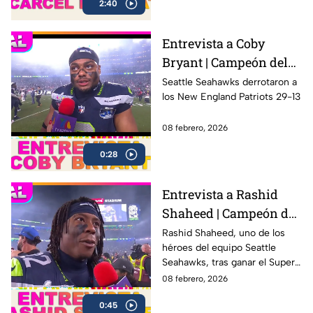
2:40
a algunos de los criminales
más peligrosos de la historia,
incluido Al Capone.
Entrevista a Coby
Bryant | Campeón del
Super Bowl LX con los
Seattle Seahawks derrotaron a
los New England Patriots 29-13
Seahawks
08 febrero, 2026
0:28
Entrevista a Rashid
Shaheed | Campeón del
Super Bowl LX con los
Rashid Shaheed, uno de los
héroes del equipo Seattle
Seahawks
Seahawks, tras ganar el Super
Bowl LX con una victoria
08 febrero, 2026
contundente ante los New
0:45
England Patriots