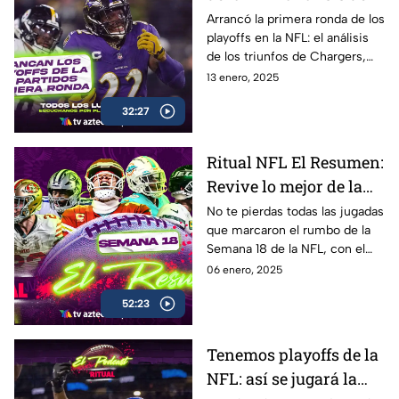
Ronda de Comodines |
Arrancó la primera ronda de los
playoffs en la NFL: el análisis
Ritual El Podcast
de los triunfos de Chargers,
Ravens, Bills, Eagles y
13 enero, 2025
Commanders en Ronda de
32:27
Comodines
Ritual NFL El Resumen:
Revive lo mejor de la
Semana 18
No te pierdas todas las jugadas
que marcaron el rumbo de la
Semana 18 de la NFL, con el
mejor resumen en el Ritual El
06 enero, 2025
Resumen
52:23
Tenemos playoffs de la
NFL: así se jugará la