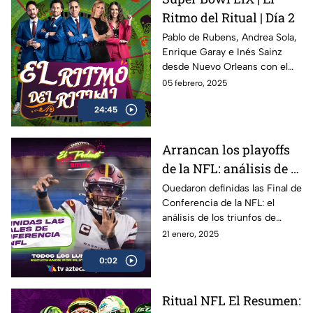
Ritmo del Ritual | Día 2
Pablo de Rubens, Andrea Sola,
Enrique Garay e Inés Sainz
desde Nuevo Orleans con el
ritmo del Ritual con toda la
05 febrero, 2025
información del Super Bowl
24:45
LIX
Arrancan los playoffs
de la NFL: análisis de la
Ronda Divisional |
Quedaron definidas las Final de
Conferencia de la NFL: el
Ritual El Podcast
análisis de los triunfos de
Chiefs, Commanders, Eagles y
21 enero, 2025
Bills en Ronda Divisional
0:02
Ritual NFL El Resumen: