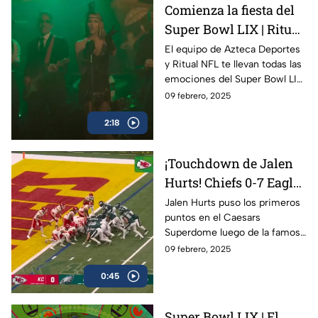
Comienza la fiesta del
Super Bowl LIX | Ritual
NFL
El equipo de Azteca Deportes
y Ritual NFL te llevan todas las
emociones del Super Bowl LIX
desde la ciudad de Nueva
09 febrero, 2025
Orleans en el Caesars
2:18
Superdome
¡Touchdown de Jalen
Hurts! Chiefs 0-7 Eagles
| Super Bowl LIX
Jalen Hurts puso los primeros
puntos en el Caesars
Superdome luego de la famosa
Tush Push y Philadelphia
09 febrero, 2025
Eagles se pone arriba ante
0:45
Kansas City Chiefs
Super Bowl LIX | El