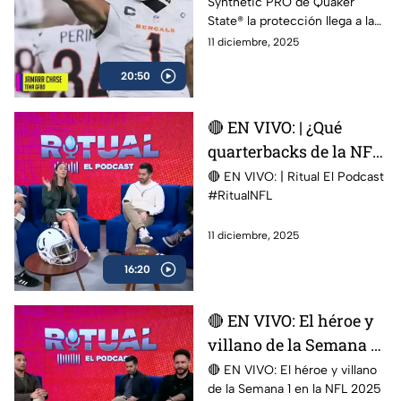
Synthetic PRO de Quaker
Podcast | presentado
State®️ la protección llega a la
por Quaker State
zona de anotación 🏈
11 diciembre, 2025
20:50
🔴 EN VIVO: | ¿Qué
quarterbacks de la NFL
pertenecen a la élite? |
🔴 EN VIVO: | Ritual El Podcast
#RitualNFL
Ritual El Podcast
11 diciembre, 2025
16:20
🔴 EN VIVO: El héroe y
villano de la Semana 1
en la NFL 2025 | Ritual
🔴 EN VIVO: El héroe y villano
de la Semana 1 en la NFL 2025
El Podcast