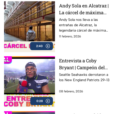
Andy Sola en Alcatraz |
La cárcel de máxima
seguridad que encerró
Andy Sola nos lleva a las
entrañas de Alcatraz, la
a Al Capone | Sola al
legendaria cárcel de máxima
Super Bowl
seguridad ubicada en San
11 febrero, 2026
Francisco, famosa por albergar
2:40
a algunos de los criminales
más peligrosos de la historia,
incluido Al Capone.
Entrevista a Coby
Bryant | Campeón del
Super Bowl LX con los
Seattle Seahawks derrotaron a
los New England Patriots 29-13
Seahawks
08 febrero, 2026
0:28