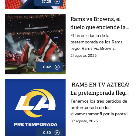
37:25
posibilidades
Rams vs Browns, el
duelo que enciende la
pretemporada NFL | Tv
El tercer duelo de la
pretemporada de los Rams
Azteca Deportes
llegó: Rams vs. Browns.
21 agosto, 2025
0:42
¡RAMS EN TV AZTECA!
La pretemporada llegó
y la tendremos en TV
Tenemos los tres partidos de
pretemporada de los
Azteca Deportes.
@vamosramsnfl por la pantalla
de Azteca Deportes Network
07 agosto, 2025
¡No pierdas detalle!
0:30