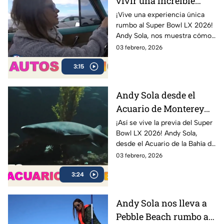
vivir una increíble
experiencia en un Bel
¡Vive una experiencia única
rumbo al Super Bowl LX 2026!
Air 1954 | Sola al Super
Andy Sola, nos muestra cómo
Bowl
se vive la previa del Super
03 febrero, 2026
Bowl desde otra perspectiva:
3:15
en un clásico Bel Air 1954
Convertible.
Andy Sola desde el
Acuario de Monterey
rumbo al Super Bowl |
¡Así se vive la previa del Super
Bowl LX 2026! Andy Sola,
Sola al Super Bowl
desde el Acuario de la Bahía de
Monterey, compartiendo sus
03 febrero, 2026
impresiones y mostrando
3:24
cómo se vive la cuenta
regresiva rumbo al gran duelo
entre Seattle Seahawks y New
Andy Sola nos lleva a
England Patriots.
Pebble Beach rumbo al