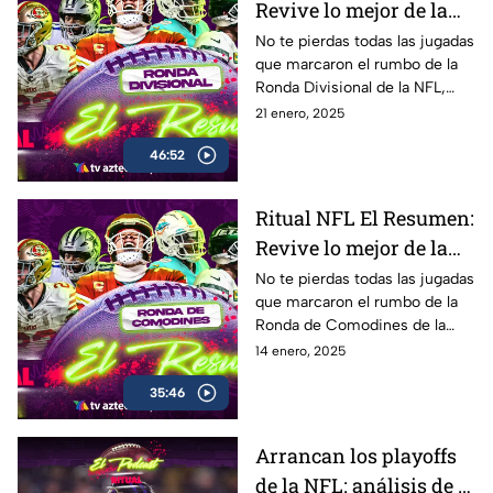
Revive lo mejor de la
Ronda Divisional
No te pierdas todas las jugadas
que marcaron el rumbo de la
Ronda Divisional de la NFL,
con el mejor resumen en el
21 enero, 2025
Ritual El Resumen
46:52
Ritual NFL El Resumen:
Revive lo mejor de la
Ronda de Comodines
No te pierdas todas las jugadas
que marcaron el rumbo de la
Ronda de Comodines de la
NFL, con el mejor resumen en
14 enero, 2025
el Ritual El Resumen
35:46
Arrancan los playoffs
de la NFL: análisis de la