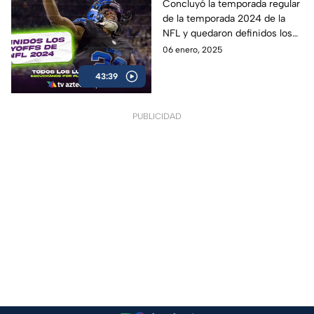
Ronda de Comodines |
Concluyó la temporada regular
de la temporada 2024 de la
Ritual El Podcast
NFL y quedaron definidos los
playoffs. Los Kansas City
06 enero, 2025
Chiefs y los Detroit Lions
43:39
terminaron como primeros de
cada Conferencias
PUBLICIDAD