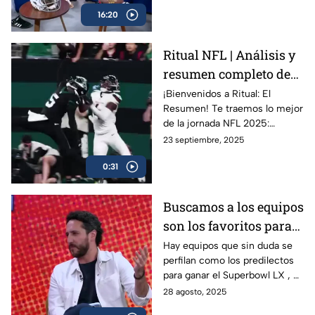
16:20
Ritual NFL | Análisis y
resumen completo de
la jornada
¡Bienvenidos a Ritual: El
Resumen! Te traemos lo mejor
de la jornada NFL 2025:
jugadas espectaculares,
23 septiembre, 2025
resultados clave, ¿Quién
0:31
dominó esta semana? ¿Qué
equipos decepcionaron? Aquí
tienes el resumen más
Buscamos a los equipos
completo y dinámico del fútbol
son los favoritos para
americano.
ganar el Superbowl |
Hay equipos que sin duda se
perfilan como los predilectos
Ritual El Podcast
para ganar el Superbowl LX , el
día de hoy analizamos a esos
28 agosto, 2025
conjuntos con amplias