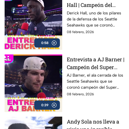
Hall | Campeón del
Super Bowl LX con los
Derick Hall, uno de los pilares
de la defensa de los Seattle
Seahawks
Seahawks que se coronó
campeón del Super Bowl LX 🏆
08 febrero, 2026
después de una sólida
0:58
actuación colectiva ante los
New England Patriots en el
Levi’s Stadium
Entrevista a AJ Barner |
Campeón del Super
Bowl LX con los
AJ Barner, el ala cerrada de los
Seattle Seahawks que se
Seahawks
coronó campeón del Super
Bowl LX tras la victoria ante los
08 febrero, 2026
New England Patriots.
0:39
Andy Sola nos lleva a