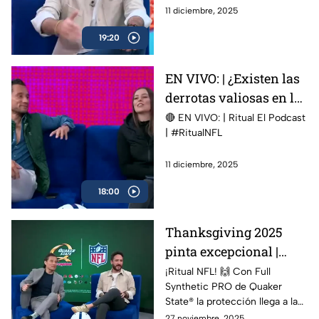
Presentado por Little
Bowl y los que aspiran a llegar
11 diciembre, 2025
Caesars
a Santa Clara. Los Cowboys
19:20
visitan a los Detroit Lions. El
ritual de sabor apenas
empieza. Disfruta cada partido
EN VIVO: | ¿Existen las
con la MVPIZZA AND STIX de
derrotas valiosas en la
@Little Caesars, patrocinador
oficial de la NFL. ¡Mitad pizza y
NFL? | Ritual El Podcast
🔴 EN VIVO: | Ritual El Podcast
mitad stix, el MVP de esta
| #RitualNFL
| #RitualNFL
temporada
11 diciembre, 2025
18:00
Thanksgiving 2025
pinta excepcional |
Presentado por Quaker
¡Ritual NFL! 🙌 Con Full
Synthetic PRO de Quaker
State
State®️ la protección llega a la
zona de anotación 🏈
27 noviembre, 2025