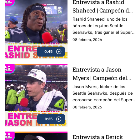
Entrevista a Rashid
Shaheed | Campeón del
Super Bowl LX con los
Rashid Shaheed, uno de los
héroes del equipo Seattle
Seahawks
Seahawks, tras ganar el Super
Bowl LX con una victoria
08 febrero, 2026
contundente ante los New
0:45
England Patriots
Entrevista a Jason
Myers | Campeón del
Super Bowl LX con los
Jason Myers, kicker de los
Seattle Seahawks, después de
Seahawks
coronarse campeón del Super
Bowl LX .
08 febrero, 2026
0:35
Entrevista a Derick