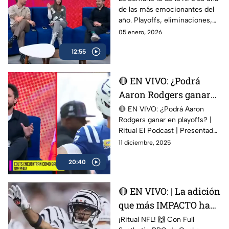
de las más emocionantes del
Seahawks favoritos?
año. Playoffs, eliminaciones,
orgullo y futuro están en juego,
05 enero, 2026
y cada partido puede cambiar
12:55
por completo el panorama de
la liga.
🔴 EN VIVO: ¿Podrá
Aaron Rodgers ganar
en playoffs? | Ritual El
🔴 EN VIVO: ¿Podrá Aaron
Rodgers ganar en playoffs? |
Podcast | Presentado
Ritual El Podcast | Presentado
por Quaker State
por Quaker State l #RitualNFL
11 diciembre, 2025
20:40
🔴 EN VIVO: | La adición
que más IMPACTO ha
tenido | Ritual El
¡Ritual NFL! 🙌 Con Full