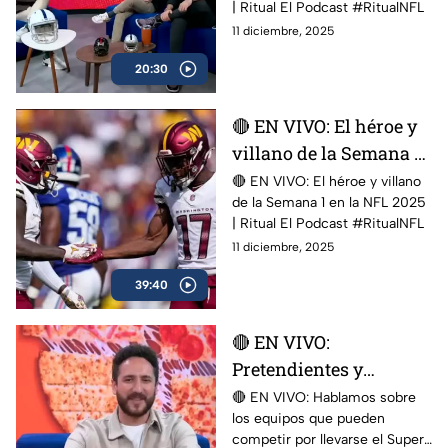
| Ritual El Podcast #RitualNFL
11 diciembre, 2025
20:30
🔴 EN VIVO: El héroe y
villano de la Semana 1
en la NFL 2025 | Ritual
🔴 EN VIVO: El héroe y villano
de la Semana 1 en la NFL 2025
El Podcast
| Ritual El Podcast #RitualNFL
11 diciembre, 2025
39:40
🔴 EN VIVO:
Pretendientes y
contendientes | Dallas
🔴 EN VIVO: Hablamos sobre
los equipos que pueden
visita Detroit |
competir por llevarse el Super