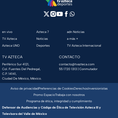
en vivo
Azteca 7
adn Noticias
TV Azteca
Noticias
a más +
Azteca UNO
Deportes
TV Azteca Internacional
TV AZTECA
CONTACTO
Periférico Sur 4121,
contacto@tvazteca.com
Col. Fuentes Del Pedregal,
55 1720 1313
| Conmutador
C.P. 14141,
Ciudad De México, México.
Aviso de privacidad
Preferencias de Cookies
Derechos
Inversionistas
Promo Espacio
Trabaja con nosotros
Programa de ética, integridad y cumplimiento
Defensor de Audiencias y Código de Ética de Televisión Azteca III y
Televisora del Valle de México