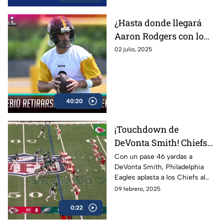
¿Hasta donde llegará
Aaron Rodgers con los
Steelers? | Ritual El
02 julio, 2025
Podcast
40:20
¡Touchdown de
DeVonta Smith! Chiefs
0-34 Eagles | Super
Con un pase 46 yardas a
DeVonta Smith, Philadelphia
Bowl LIX
Eagles aplasta a los Chiefs al
final del tercer cuarto en el
09 febrero, 2025
Super Bowl LIX en el Caesars
0:22
Superdome