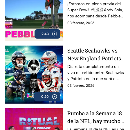
Super Bow | Sola al
¡Estamos en plena previa del
Super Bowl! 🏈🇲🇽 Andy Sola,
Super Bowl
nos acompaña desde Pebble
Beach, compartiendo cómo se
03 febrero, 2026
vive la cuenta regresiva rumbo
2:43
al Super Bowl LX, el evento
más esperado de la NFL
Seattle Seahawks vs
New England Patriots
ver EN VIVO y GRATIS
Disfruta completamente en
vivo el partido entre Seahawks
Super Bowl LX 2026,
y Patriots en lo que será el
gran final de la NFL
esperado Super Bowl 2026 en
03 febrero, 2026
donde Nueva Inglaterra podría
0:20
convertirse en el más ganador
Rumbo a la Semana 18
de la NFL, hay mucho
en juego | ¿Patriots y
La Semana 18 de la NFL es una