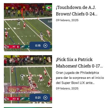
¡Touchdown de A.J.
Brown! Chiefs 0-24
Eagles | Super Bowl LIX
09 febrero, 2025
0:15
¡Pick Six a Patrick
Mahomes! Chiefs 0-17
Eagles | Super Bowl LIX
Gran jugada de Philadelphia
para dar la sorpresa en el inicio
del Super Bowl LIX ante
Kansas City Chiefs. Los Eagles
09 febrero, 2025
aumentan la ventaja en el
0:21
Caesars Superdome