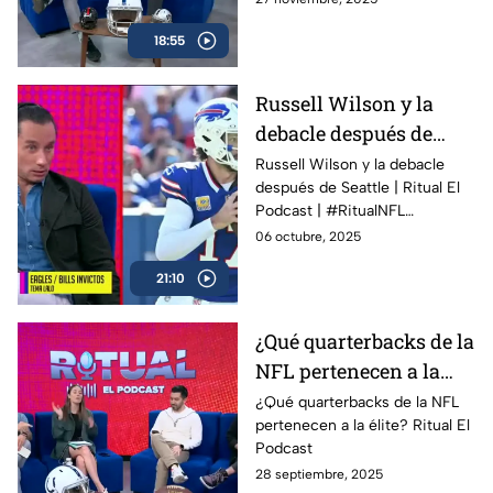
18:55
Russell Wilson y la
debacle después de
Seattle | Ritual El
Russell Wilson y la debacle
después de Seattle | Ritual El
Podcast | #RitualNFL
Podcast | #RitualNFL
#RitualNFL
06 octubre, 2025
21:10
¿Qué quarterbacks de la
NFL pertenecen a la
élite? | Ritual El Podcast
¿Qué quarterbacks de la NFL
pertenecen a la élite? Ritual El
Podcast
28 septiembre, 2025