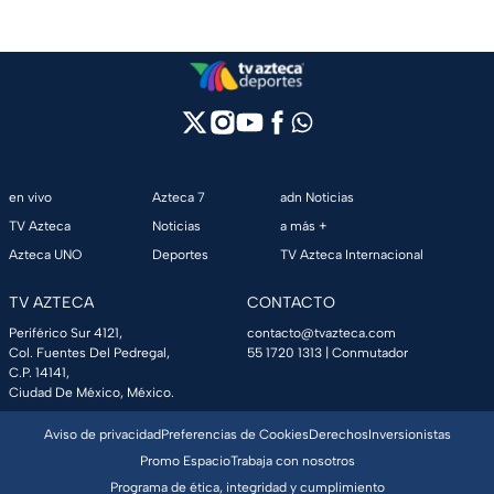
en vivo
Azteca 7
adn Noticias
TV Azteca
Noticias
a más +
Azteca UNO
Deportes
TV Azteca Internacional
TV AZTECA
CONTACTO
Periférico Sur 4121,
contacto@tvazteca.com
Col. Fuentes Del Pedregal,
55 1720 1313
| Conmutador
C.P. 14141,
Ciudad De México, México.
Aviso de privacidad
Preferencias de Cookies
Derechos
Inversionistas
Promo Espacio
Trabaja con nosotros
Programa de ética, integridad y cumplimiento