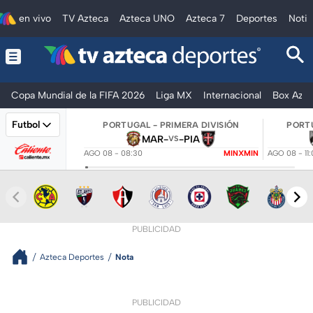
en vivo
TV Azteca
Azteca UNO
Azteca 7
Deportes
Notic
Copa Mundial de la FIFA 2026
Liga MX
Internacional
Box Azte
Futbol
PORTUGAL - PRIMERA DIVISIÓN
PORTU
MAR
-
-
PIA
VS
AGO 08 - 08:30
MINXMIN
AGO 08 - 11
PUBLICIDAD
Azteca Deportes
Nota
PUBLICIDAD