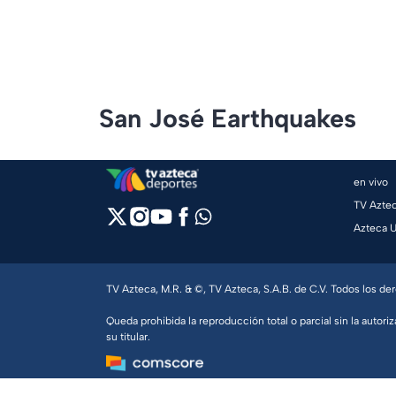
San José Earthquakes
en vivo
TV Azte
Azteca 
TV Azteca, M.R. & ©, TV Azteca, S.A.B. de C.V. Todos los d
Queda prohibida la reproducción total o parcial sin la autoriz
su titular.