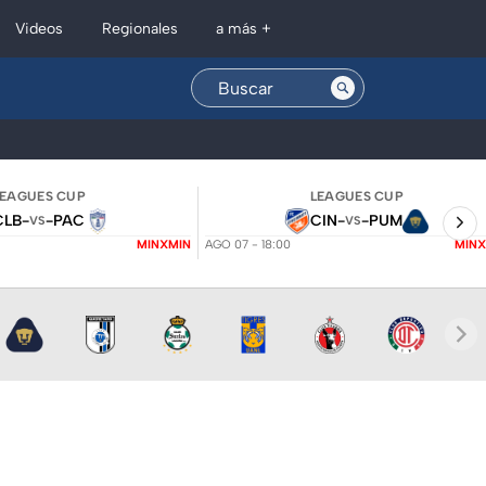
Regionales
Videos
a más +
LEAGUES CUP
LEAGUES CUP
CLB
-
-
PAC
CIN
-
-
PUM
VS
VS
MINXMIN
AGO 07 - 18:00
MINX