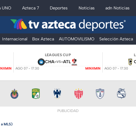
a UNO
Azteca 7
Deportes
Noticias
adn Noticias
Internacional
Box Azteca
AUTOMOVILISMO
Selección Azteca
LEAGUES CUP
CHA
-
-
ATL
VS
INXMIN
AGO 07 - 17:30
MINXMIN
AGO 07 - 17:30
PUBLICIDAD
 a MLS)