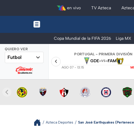
en vivo
TV Azteca
Aztec
Copa Mundial de la FIFA 2026
Liga MX
QUIERO VER
PORTUGAL - PRIMERA DIVISIÓN
Futbol
GDE
-
-
FAM
VS
AGO 07 - 13:15
M
Azteca Deportes
San José Earthquakes (Pertenece