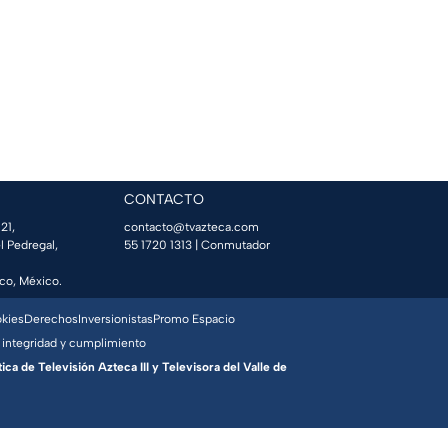
CONTACTO
21,
contacto@tvazteca.com
l Pedregal,
55 1720 1313
| Conmutador
co, México.
okies
Derechos
Inversionistas
Promo Espacio
 integridad y cumplimiento
a de Televisión Azteca III y Televisora del Valle de