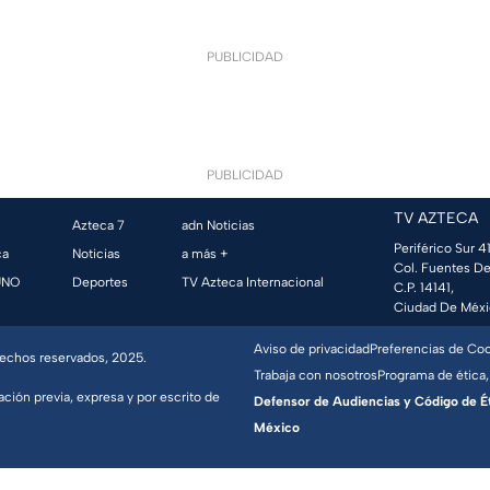
PUBLICIDAD
PUBLICIDAD
TV AZTECA
Azteca 7
adn Noticias
Periférico Sur 41
ca
Noticias
a más +
Col. Fuentes De
UNO
Deportes
TV Azteca Internacional
C.P. 14141,
Ciudad De Méxi
Aviso de privacidad
Preferencias de Co
erechos reservados, 2025.
Trabaja con nosotros
Programa de ética,
ación previa, expresa y por escrito de
Defensor de Audiencias y Código de Étic
México