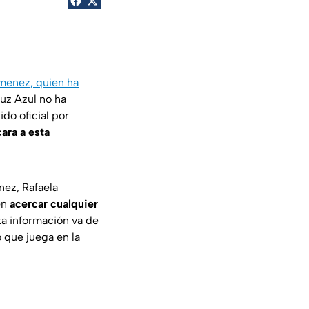
menez, quien ha
ruz Azul no ha
do oficial por
cara a esta
nez, Rafaela
en
acercar cualquier
ta información va de
o que juega en la