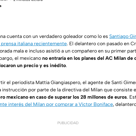
a
ana cuenta con un verdadero goleador como lo es
Santiago Gi
a prensa italiana recientemente
. El delantero con pasado en C
rada mala e incluso asistió a un compañero en su primer parti
mbargo, el mexicano
no entraría en los planes del AC Milan de 
locaron un precio y es inédito
.
r el periodista Mattia Giangiaspero, el agente de Santi Gime
 instrucción por parte de la directiva del Milan que consiste 
tero mexicano en caso de superar los 28 millones de euros
. Es
nte interés del Milan por comprar a Víctor Boniface
, delanter
PUBLICIDAD