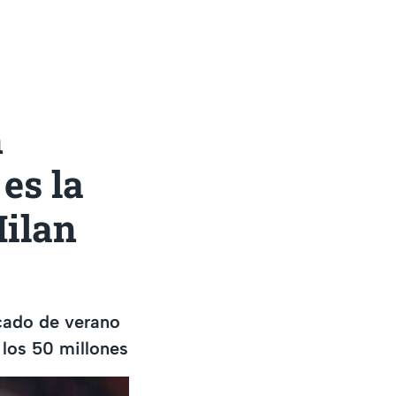
n
es la
Milan
cado de verano
a los 50 millones