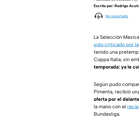
Escrito por:
Rodrigo Acuñ
No soportado
La Selección Mexic
sido criticado por l
tenido una pretempo
Coppa Italia, sin e
temporada: ya le co
Según pudo comparti
Pimenta, recibió una
oferta por el delan
la mano con el
recie
Bundesliga.