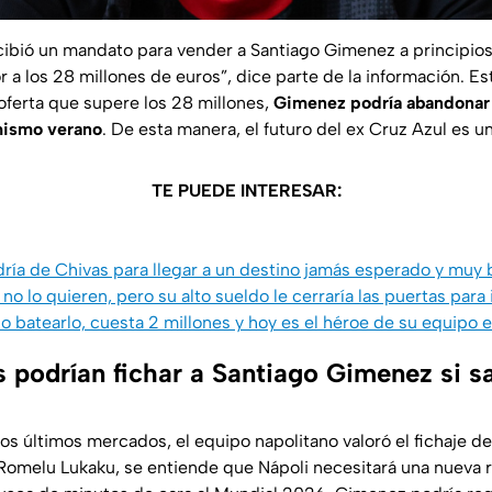
cibió un mandato para vender a Santiago Gimenez a principios 
a los 28 millones de euros”, dice parte de la información. Est
 oferta que supere los 28 millones,
Gimenez podría abandonar 
mismo verano
. De esta manera, el futuro del ex Cruz Azul es u
TE PUEDE INTERESAR:
ría de Chivas para llegar a un destino jamás esperado y muy 
o lo quieren, pero su alto sueldo le cerraría las puertas para 
o batearlo, cuesta 2 millones y hoy es el héroe de su equipo 
 podrían fichar a Santiago Gimenez si sa
os últimos mercados, el equipo napolitano valoró el fichaje de
e Romelu Lukaku, se entiende que Nápoli necesitará una nueva r