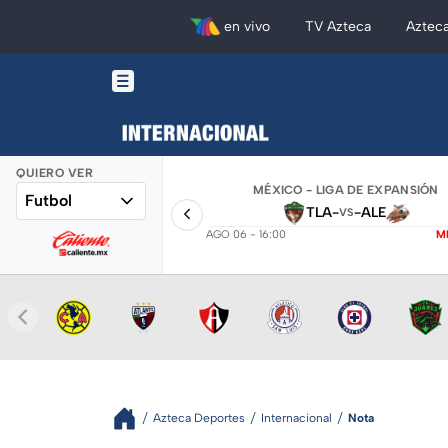
en vivo
TV Azteca
Aztec
QUIERO VER
MÉXICO - LIGA DE EXPANSIÓN
Futbol
TLA
-
-
ALE
VS
AGO 06 - 16:00
M
Azteca Deportes
Internacional
Nota