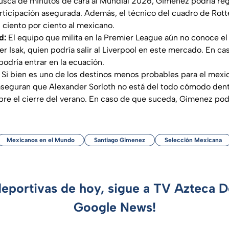
sca de minutos de cara al Mundial 2026, Gimenez podría reg
rticipación asegurada. Además, el técnico del cuadro de Rot
l ciento por ciento al mexicano.
d:
El equipo que milita en la Premier League aún no conoce el
er Isak, quien podría salir al Liverpool en este mercado. En c
podría entrar en la ecuación.
Si bien es uno de los destinos menos probables para el mexi
aseguran que Alexander Sorloth no está del todo cómodo dent
obre el cierre del verano. En caso de que suceda, Gimenez pod
Mexicanos en el Mundo
Santiago Gimenez
Selección Mexicana
deportivas de hoy, sigue a TV Azteca 
Google News!