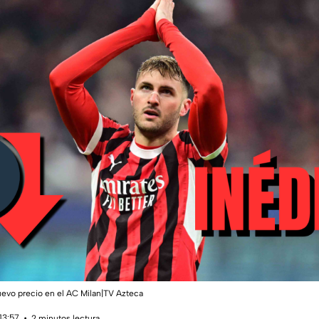
evo precio en el AC Milan|TV Azteca
13:57
2 minutos lectura