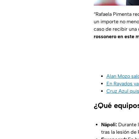
“Rafaela Pimenta re
un importe no menor 
caso de recibir una
rossonero en este 
Alan Mozo sald
En Rayados ya n
Cruz Azul quis
¿Qué equipos
Nápoli:
Durante l
tras la lesión d