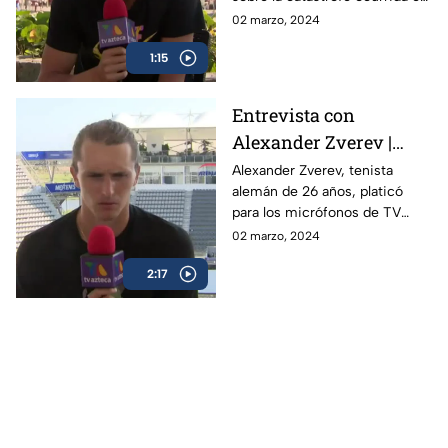
Acapulco y como el Abierto
02 marzo, 2024
Mexicano de Open da
1:15
esperanza a la gente
Entrevista con
Alexander Zverev |
Abierto Mexicano de
Alexander Zverev, tenista
alemán de 26 años, platicó
Tenis
para los micrófonos de TV
Azteca Deportes durante su
02 marzo, 2024
participación en el Abierto
2:17
Mexicano de Tenis