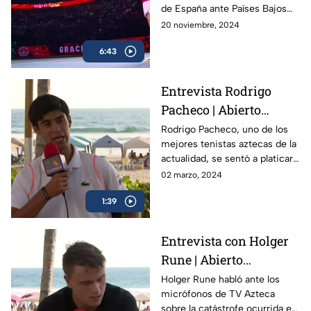
de España ante Países Bajos
en la Copa Davis, dejando un
20 noviembre, 2024
legado de 22 Grand Slams en
6:43
más de dos décadas.
Entrevista Rodrigo
Pacheco | Abierto
Mexicano de Tenis
Rodrigo Pacheco, uno de los
mejores tenistas aztecas de la
actualidad, se sentó a platicar
con TV Azteca previo al
02 marzo, 2024
Abierto Mexicano de Tenis en
1:39
Acapulco
Entrevista con Holger
Rune | Abierto
Mexicano de Tenis
Holger Rune habló ante los
micrófonos de TV Azteca
sobre la catástrofe ocurrida en