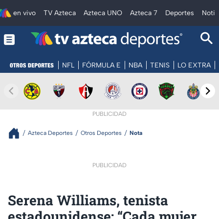
en vivo
TV Azteca
Azteca UNO
Azteca 7
Deportes
Notic
NFL
FÓRMULA E
NBA
TENIS
LO EXTRA
PUBLICIDAD
Azteca Deportes
Otros Deportes
Nota
PUBLICIDAD
Serena Williams, tenista
estadounidense: “Cada mujer