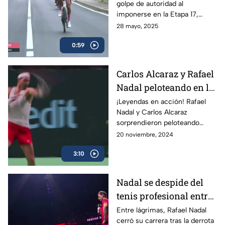
golpe de autoridad al
Italia
imponerse en la Etapa 17,
consolidándose como líder de
28 mayo, 2025
la competencia y reforzando
0:59
su dominio con la maglia rosa.
Carlos Alcaraz y Rafael
Nadal peloteando en la
Copa Davis
¡Leyendas en acción! Rafael
Nadal y Carlos Alcaraz
sorprendieron peloteando
juntos en la Copa Davis
20 noviembre, 2024
3:10
Nadal se despide del
tenis profesional entre
lágrimas
Entre lágrimas, Rafael Nadal
cerró su carrera tras la derrota