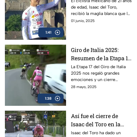
Isaac del Toro recibe la
El ciclista mexicano de 21 años
de edad, Isaac del Toro,
Maglia Blanca en el
recibió la maglia blanca que lo
Giro de Italia 2025
acredita como el mejor menor
01 junio, 2025
de 25 años en el Giro de Italia
1:41
2025
Giro de Italia 2025:
Resumen de la Etapa 17
y el triunfo de Isaac del
La Etapa 17 del Giro de Italia
2025 nos regaló grandes
Toro
emociones y un cierre
espectacular, en donde el líder
28 mayo, 2025
mexicano, Isaac del Toro, se
1:38
llevó el triunfo
Así fue el cierre de
Isaac del Toro en la
Etapa 17 del Giro de
Isaac del Toro ha dado un