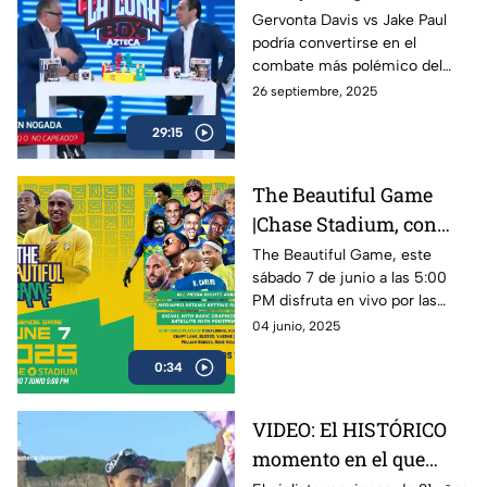
Ryan García | A Raspar
Gervonta Davis vs Jake Paul
podría convertirse en el
La Lona
combate más polémico del
año, mientras Ryan García
26 septiembre, 2025
anuncia su regreso al ring con
29:15
sed de revancha.
The Beautiful Game
|Chase Stadium, con
Ronaldinho y Roberto
The Beautiful Game, este
sábado 7 de junio a las 5:00
Carlos | 7 de junio a las
PM disfruta en vivo por las
5:00 PM
plataformas de Azteca
04 junio, 2025
Deportes el encuentro entre
0:34
Ronaldinho y Roberto Carlos
VIDEO: El HISTÓRICO
momento en el que