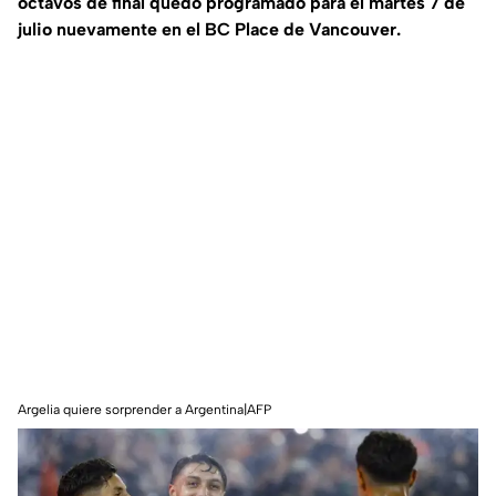
octavos de final quedó programado para el martes 7 de
julio nuevamente en el BC Place de Vancouver.
Argelia quiere sorprender a Argentina|AFP