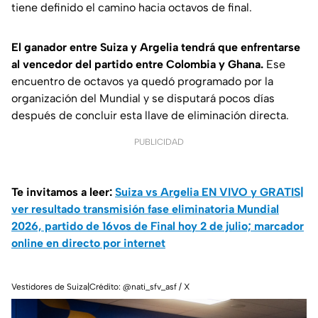
tiene definido el camino hacia octavos de final.
El ganador entre Suiza y Argelia tendrá que enfrentarse
al vencedor del partido entre Colombia y Ghana.
Ese
encuentro de octavos ya quedó programado por la
organización del Mundial y se disputará pocos días
después de concluir esta llave de eliminación directa.
PUBLICIDAD
Te invitamos a leer:
Suiza vs Argelia EN VIVO y GRATIS|
ver resultado transmisión fase eliminatoria Mundial
2026, partido de 16vos de Final hoy 2 de julio; marcador
online en directo por internet
Vestidores de Suiza|Crédito: @nati_sfv_asf / X