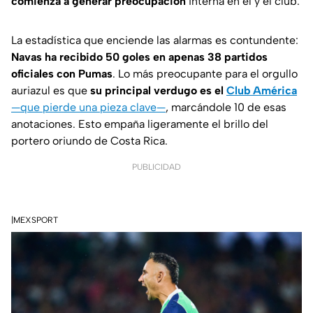
comienza a generar preocupación
interna en él y el club.
La estadística que enciende las alarmas es contundente:
Navas ha recibido 50 goles en apenas 38 partidos
oficiales con Pumas
. Lo más preocupante para el orgullo
auriazul es que
su principal verdugo es el
Club América
—que pierde una pieza clave—
, marcándole 10 de esas
anotaciones. Esto empaña ligeramente el brillo del
portero oriundo de Costa Rica.
PUBLICIDAD
|MEXSPORT