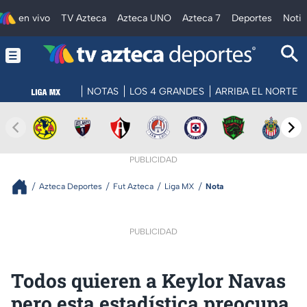
en vivo
TV Azteca
Azteca UNO
Azteca 7
Deportes
Notic
NOTAS
LOS 4 GRANDES
ARRIBA EL NORTE
PUBLICIDAD
Azteca Deportes
Fut Azteca
Liga MX
Nota
PUBLICIDAD
Todos quieren a Keylor Navas
pero esta estadística preocupa