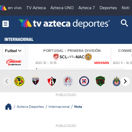
en vivo
TV Azteca
Azteca UNO
Azteca 7
Deportes
Notic
Futbol
PORTUGAL - PRIMERA DIVISIÓN
CONMEB
SCL
-
-
NAC
VS
AGO 10 - 13:15
MINXMIN
AGO 11 - 16:
PUBLICIDAD
Azteca Deportes
Internacional
Nota
PUBLICIDAD