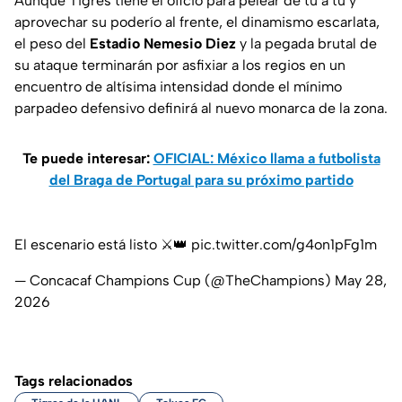
Aunque Tigres tiene el oficio para pelear de tú a tú y
aprovechar su poderío al frente, el dinamismo escarlata,
el peso del
Estadio Nemesio Diez
y la pegada brutal de
su ataque terminarán por asfixiar a los regios en un
encuentro de altísima intensidad donde el mínimo
parpadeo defensivo definirá al nuevo monarca de la zona.
Te puede interesar:
OFICIAL: México llama a futbolista
del Braga de Portugal para su próximo partido
El escenario está listo ⚔️👑
pic.twitter.com/g4on1pFg1m
— Concacaf Champions Cup (@TheChampions)
May 28,
2026
Tags relacionados