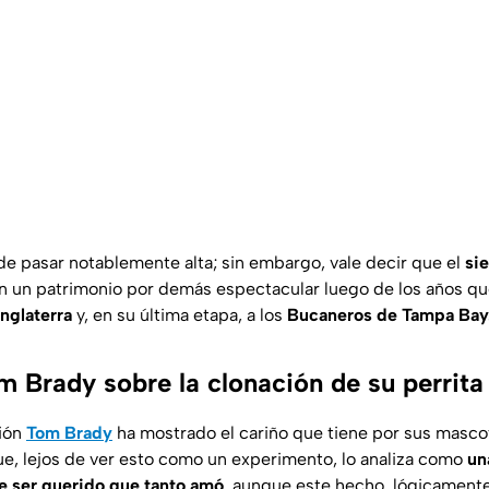
e pasar notablemente alta; sin embargo, vale decir que el
si
n un patrimonio por demás espectacular luego de los años que
Inglaterra
y, en su última etapa, a los
Bucaneros de Tampa Bay
 Brady sobre la clonación de su perrita 
ión
Tom Brady
ha mostrado el cariño que tiene por sus mascot
que, lejos de ver esto como un experimento, lo analiza como
un
e ser querido que tanto amó
, aunque este hecho, lógicament