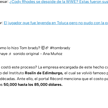
resar:
¿Cody Rhodes se despide de la WWE? Estas fueron sus
ar:
El jugador que fue leyenda en Toluca pero no pudo con la 
omo lo hizo Tom brady? 🤯🏈
#tombrady
maye
♬ sonido original - Ana Muñoz
 costó este proceso? La empresa encargada de este hecho cu
o del Instituto
Roslin de Edimburgo,
el cual se volvió famoso p
 décadas. Ante ello, el portal Récord menciona que el costo pa
os
50,000 hasta los 85,000 dólares.