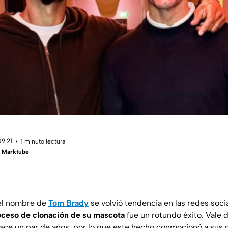
09:21
1 minuto lectura
- Marktube
 el nombre de
Tom Brady
se volvió tendencia en las redes soci
oceso de clonación de su mascota
fue un rotundo éxito. Vale d
 hace un par de años, por lo que este hecho conmocionó a sus 