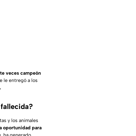
ete veces campeón
 le entregó a los
.
fallecida?
as y los animales
a oportunidad para
e, ha generado