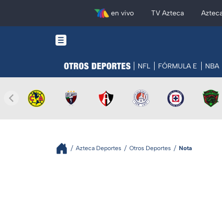
en vivo
TV Azteca
Aztec
NFL
FÓRMULA E
NBA
Azteca Deportes
Otros Deportes
Nota