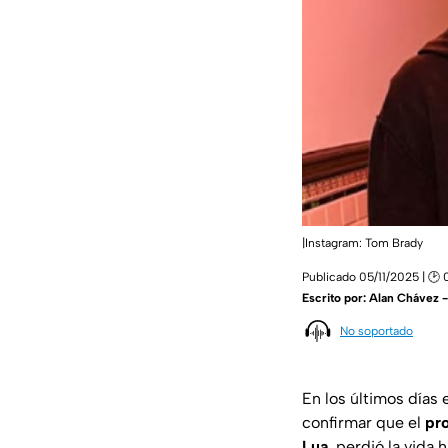
|Instagram: Tom Brady
Publicado 05/11/2025 | 🕑 
Escrito por:
Alan Chávez 
No soportado
En los últimos días
confirmar que el
pr
Lua
, perdió la vida