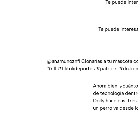
Te puede inte
Te puede interes
@anamunoznfl
Clonarías a tu mascota c
#nfl
#tiktokdeportes
#patriots
#drake
Ahora bien, ¿cuánto
de tecnología dentr
Dolly hace casi tres
un perro va desde l