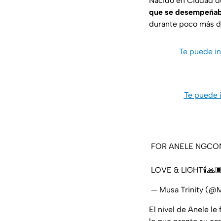
Nacido en Ciudad de
que se desempeñab
durante poco más de
Te puede in
Te puede i
FOR ANELE NGCON
LOVE & LIGHT🕯🙏
— Musa Trinity (@
El nivel de Anele le