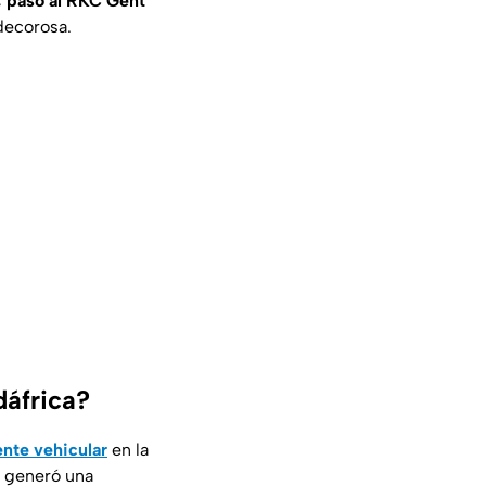
, pasó al RKC Gent
decorosa.
dáfrica?
nte vehicular
en la
al generó una