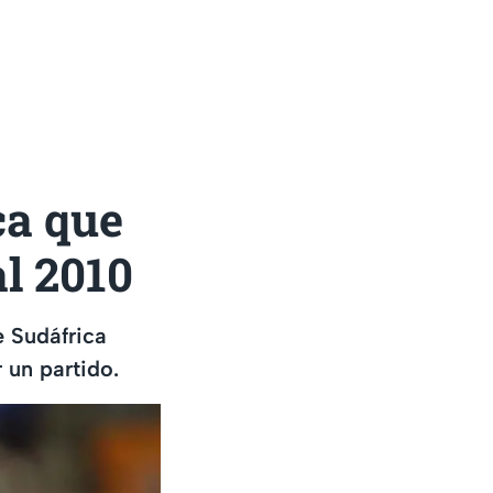
ca que
l 2010
e Sudáfrica
 un partido.