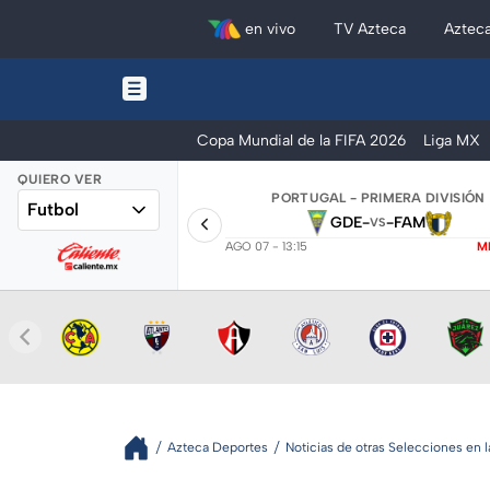
en vivo
TV Azteca
Aztec
Copa Mundial de la FIFA 2026
Liga MX
QUIERO VER
PORTUGAL - PRIMERA DIVISIÓN
Futbol
GDE
-
-
FAM
VS
AGO 07 - 13:15
M
Azteca Deportes
Noticias de otras Selecciones en 