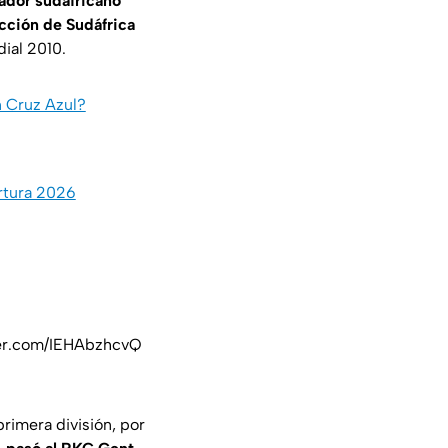
ador sudafricano
cción de Sudáfrica
ial 2010.
n Cruz Azul?
ertura 2026
ter.com/IEHAbzhcvQ
primera división, por