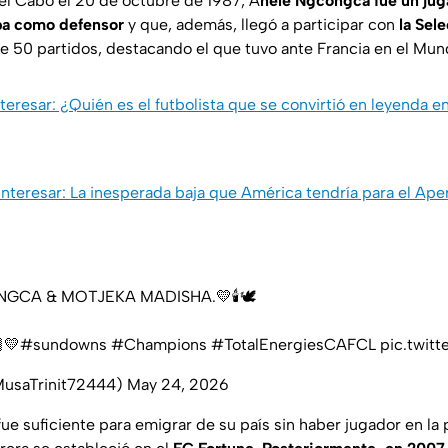
l Cabo el 20 de octubre de 1987, A
nele Ngcongca fue un jug
a como defensor
y que, además, llegó a participar con
la Sele
 50 partidos, destacando el que tuvo ante Francia en el Mund
teresar: ¿Quién es el futbolista que se convirtió en leyenda e
nteresar: La inesperada baja que América tendría para el Ap
GCA & MOTJEKA MADISHA.💛🕯🕊
💛
#sundowns
#Champions
#TotalEnergiesCAFCL
pic.twit
MusaTrinit72444)
May 24, 2026
 fue suficiente para emigrar de su país sin haber jugador en la 