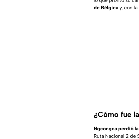
lo que pronto su car
de Bélgica
y, con l
¿Cómo fue la 
Ngcongca perdió la 
Ruta Nacional 2 de S