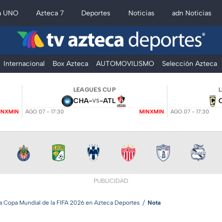
a UNO
Azteca 7
Deportes
Noticias
adn Noticias
Internacional
Box Azteca
AUTOMOVILISMO
Selección Azteca
LEAGUES CUP
CHA
-
-
ATL
VS
INXMIN
AGO 07 - 17:30
MINXMIN
AGO 07 - 17:30
PUBLICIDAD
la Copa Mundial de la FIFA 2026 en Azteca Deportes
Nota