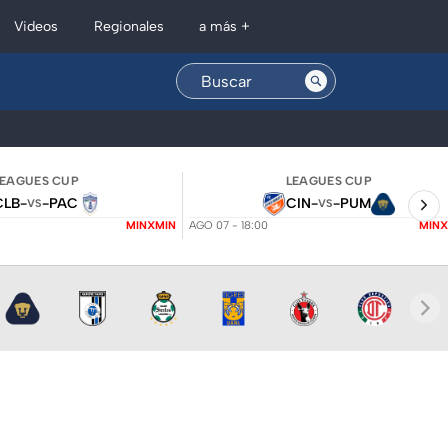
Regionales
Videos
a más +
LEAGUES CUP
LEAGUES CUP
CLB
-
-
PAC
CIN
-
-
PUM
VS
VS
MINXMIN
AGO 07 - 18:00
MINX