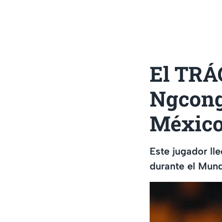
El TRÁ
Ngcongc
México
Este jugador ll
durante el Mund