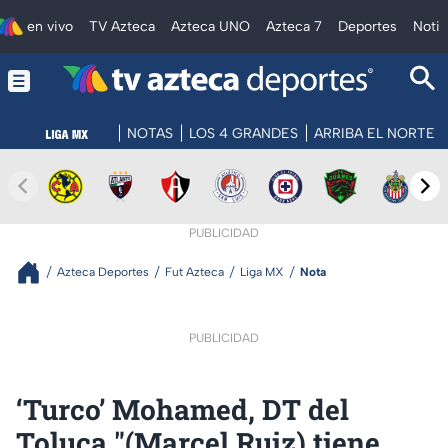
en vivo
TV Azteca
Azteca UNO
Azteca 7
Deportes
Notic
NOTAS
LOS 4 GRANDES
ARRIBA EL NORTE
PUBLICIDAD
Azteca Deportes
Fut Azteca
Liga MX
Nota
PUBLICIDAD
‘Turco’ Mohamed, DT del
Toluca "(Marcel Ruiz) tiene