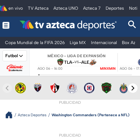
en vivo
TV Azteca
Azteca UNO
Azteca 7
Deportes
Notic
Copa Mundial de la FIFA 2026
Liga MX
Internacional
Box Azte
Futbol
MÉXICO - LIGA DE EXPANSIÓN
TLA
-
-
ALE
VS
AGO 06 - 16:00
MINXMIN
AGO 06 - 17
PUBLICIDAD
Azteca Deportes
Washington Commanders (Pertenece a NFL)
PUBLICIDAD