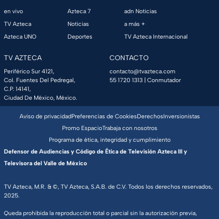
en vivo
Azteca 7
adn Noticias
TV Azteca
Noticias
a más +
Azteca UNO
Deportes
TV Azteca Internacional
TV AZTECA
CONTACTO
Periférico Sur 4121,
contacto@tvazteca.com
Col. Fuentes Del Pedregal,
55 1720 1313
| Conmutador
C.P. 14141,
Ciudad De México, México.
Aviso de privacidad
Preferencias de Cookies
Derechos
Inversionistas
Promo Espacio
Trabaja con nosotros
Programa de ética, integridad y cumplimiento
Defensor de Audiencias y Código de Ética de Televisión Azteca III y
Televisora del Valle de México
TV Azteca, M.R. & ©, TV Azteca, S.A.B. de C.V. Todos los derechos reservados,
2025.
Queda prohibida la reproducción total o parcial sin la autorización previa,