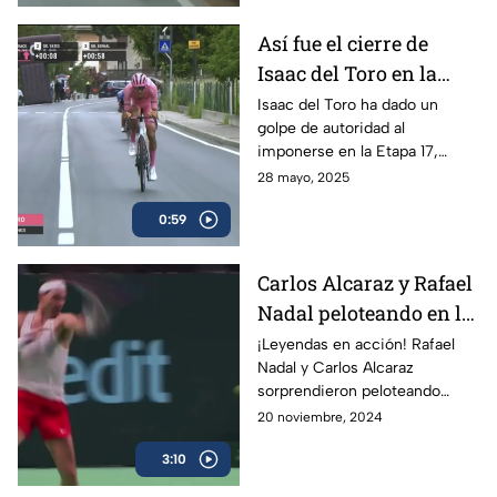
Así fue el cierre de
Isaac del Toro en la
Etapa 17 del Giro de
Isaac del Toro ha dado un
golpe de autoridad al
Italia
imponerse en la Etapa 17,
consolidándose como líder de
28 mayo, 2025
la competencia y reforzando
0:59
su dominio con la maglia rosa.
Carlos Alcaraz y Rafael
Nadal peloteando en la
Copa Davis
¡Leyendas en acción! Rafael
Nadal y Carlos Alcaraz
sorprendieron peloteando
juntos en la Copa Davis
20 noviembre, 2024
3:10