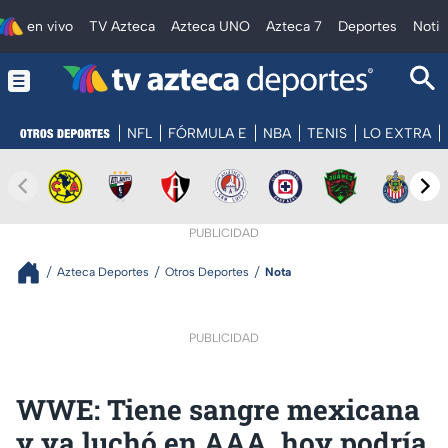
en vivo
TV Azteca
Azteca UNO
Azteca 7
Deportes
Notic
NFL
FÓRMULA E
NBA
TENIS
LO EXTRA
PUBLICIDAD
Azteca Deportes
Otros Deportes
Nota
PUBLICIDAD
WWE: Tiene sangre mexicana
y ya luchó en AAA, hoy podría