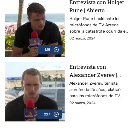
Entrevista con Holger
Rune | Abierto
Mexicano de Tenis
Holger Rune habló ante los
micrófonos de TV Azteca
sobre la catástrofe ocurrida en
Acapulco y como el Abierto
02 marzo, 2024
Mexicano de Open da
1:15
esperanza a la gente
Entrevista con
Alexander Zverev |
Abierto Mexicano de
Alexander Zverev, tenista
alemán de 26 años, platicó
Tenis
para los micrófonos de TV
Azteca Deportes durante su
02 marzo, 2024
participación en el Abierto
2:17
Mexicano de Tenis