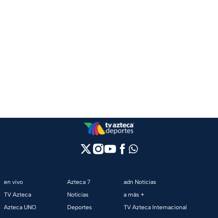
en vivo
Azteca 7
adn Noticias
TV Azteca
Noticias
a más +
Azteca UNO
Deportes
TV Azteca Internacional