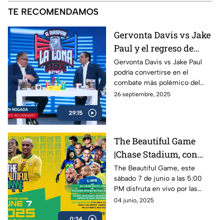
TE RECOMENDAMOS
Gervonta Davis vs Jake
Paul y el regreso de
Ryan García | A Raspar
Gervonta Davis vs Jake Paul
podría convertirse en el
La Lona
combate más polémico del
año, mientras Ryan García
26 septiembre, 2025
anuncia su regreso al ring con
29:15
sed de revancha.
The Beautiful Game
|Chase Stadium, con
Ronaldinho y Roberto
The Beautiful Game, este
sábado 7 de junio a las 5:00
Carlos | 7 de junio a las
PM disfruta en vivo por las
5:00 PM
plataformas de Azteca
04 junio, 2025
Deportes el encuentro entre
0:34
Ronaldinho y Roberto Carlos