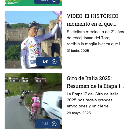
VIDEO: El HISTÓRICO
momento en el que
Isaac del Toro recibe la
El ciclista mexicano de 21 años
de edad, Isaac del Toro,
Maglia Blanca en el
recibió la maglia blanca que lo
Giro de Italia 2025
acredita como el mejor menor
01 junio, 2025
de 25 años en el Giro de Italia
1:41
2025
Giro de Italia 2025:
Resumen de la Etapa 17
y el triunfo de Isaac del
La Etapa 17 del Giro de Italia
2025 nos regaló grandes
Toro
emociones y un cierre
espectacular, en donde el líder
28 mayo, 2025
mexicano, Isaac del Toro, se
1:38
llevó el triunfo