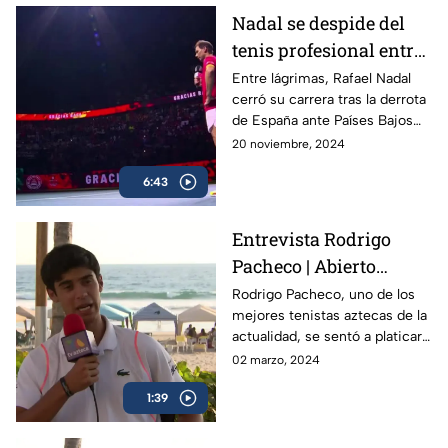
Nadal se despide del
tenis profesional entre
lágrimas
Entre lágrimas, Rafael Nadal
cerró su carrera tras la derrota
de España ante Países Bajos
en la Copa Davis, dejando un
20 noviembre, 2024
legado de 22 Grand Slams en
6:43
más de dos décadas.
Entrevista Rodrigo
Pacheco | Abierto
Mexicano de Tenis
Rodrigo Pacheco, uno de los
mejores tenistas aztecas de la
actualidad, se sentó a platicar
con TV Azteca previo al
02 marzo, 2024
Abierto Mexicano de Tenis en
1:39
Acapulco