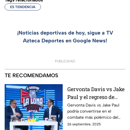
ES TENDENCIA
¡Noticias deportivas de hoy, sigue a TV
Azteca Deportes en Google News!
PUBLICIDAD
TE RECOMENDAMOS
Gervonta Davis vs Jake
Paul y el regreso de
Ryan García | A Raspar
Gervonta Davis vs Jake Paul
podría convertirse en el
La Lona
combate más polémico del
año, mientras Ryan García
26 septiembre, 2025
anuncia su regreso al ring con