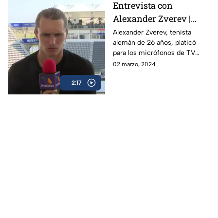
Entrevista con
Alexander Zverev |
Abierto Mexicano de
Alexander Zverev, tenista
alemán de 26 años, platicó
Tenis
para los micrófonos de TV
Azteca Deportes durante su
02 marzo, 2024
participación en el Abierto
2:17
Mexicano de Tenis