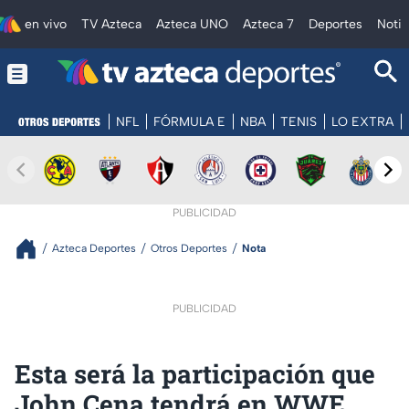
en vivo
TV Azteca
Azteca UNO
Azteca 7
Deportes
Notic
NFL
FÓRMULA E
NBA
TENIS
LO EXTRA
PUBLICIDAD
Azteca Deportes
Otros Deportes
Nota
PUBLICIDAD
Esta será la participación que
John Cena tendrá en WWE