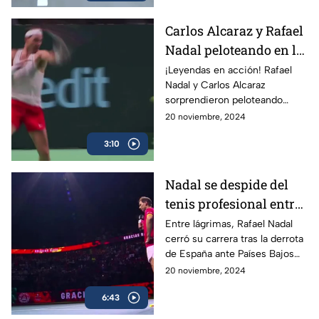
Carlos Alcaraz y Rafael
Nadal peloteando en la
Copa Davis
¡Leyendas en acción! Rafael
Nadal y Carlos Alcaraz
sorprendieron peloteando
juntos en la Copa Davis
20 noviembre, 2024
3:10
Nadal se despide del
tenis profesional entre
lágrimas
Entre lágrimas, Rafael Nadal
cerró su carrera tras la derrota
de España ante Países Bajos
en la Copa Davis, dejando un
20 noviembre, 2024
legado de 22 Grand Slams en
6:43
más de dos décadas.