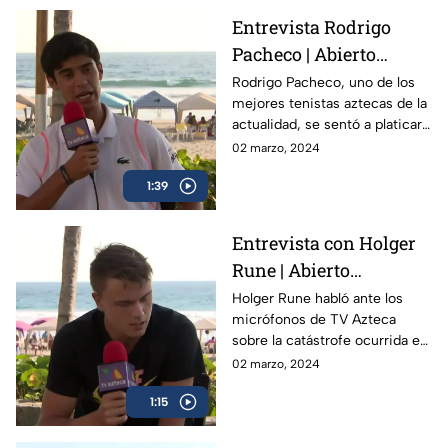
Entrevista Rodrigo
Pacheco | Abierto
Mexicano de Tenis
Rodrigo Pacheco, uno de los
mejores tenistas aztecas de la
actualidad, se sentó a platicar
con TV Azteca previo al
02 marzo, 2024
Abierto Mexicano de Tenis en
1:39
Acapulco
Entrevista con Holger
Rune | Abierto
Mexicano de Tenis
Holger Rune habló ante los
micrófonos de TV Azteca
sobre la catástrofe ocurrida en
Acapulco y como el Abierto
02 marzo, 2024
Mexicano de Open da
1:15
esperanza a la gente