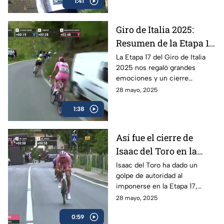
1:41
2025
Giro de Italia 2025:
Resumen de la Etapa 17
y el triunfo de Isaac del
La Etapa 17 del Giro de Italia
2025 nos regaló grandes
Toro
emociones y un cierre
espectacular, en donde el líder
28 mayo, 2025
mexicano, Isaac del Toro, se
1:38
llevó el triunfo
Así fue el cierre de
Isaac del Toro en la
Etapa 17 del Giro de
Isaac del Toro ha dado un
golpe de autoridad al
Italia
imponerse en la Etapa 17,
consolidándose como líder de
28 mayo, 2025
la competencia y reforzando
0:59
su dominio con la maglia rosa.