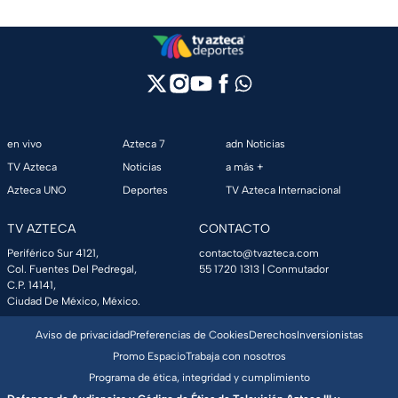
en vivo
Azteca 7
adn Noticias
TV Azteca
Noticias
a más +
Azteca UNO
Deportes
TV Azteca Internacional
TV AZTECA
CONTACTO
Periférico Sur 4121,
contacto@tvazteca.com
Col. Fuentes Del Pedregal,
55 1720 1313
| Conmutador
C.P. 14141,
Ciudad De México, México.
Aviso de privacidad
Preferencias de Cookies
Derechos
Inversionistas
Promo Espacio
Trabaja con nosotros
Programa de ética, integridad y cumplimiento