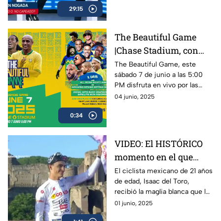
29:15
sed de revancha.
The Beautiful Game
|Chase Stadium, con
Ronaldinho y Roberto
The Beautiful Game, este
sábado 7 de junio a las 5:00
Carlos | 7 de junio a las
PM disfruta en vivo por las
5:00 PM
plataformas de Azteca
04 junio, 2025
Deportes el encuentro entre
0:34
Ronaldinho y Roberto Carlos
VIDEO: El HISTÓRICO
momento en el que
Isaac del Toro recibe la
El ciclista mexicano de 21 años
de edad, Isaac del Toro,
Maglia Blanca en el
recibió la maglia blanca que lo
Giro de Italia 2025
acredita como el mejor menor
01 junio, 2025
de 25 años en el Giro de Italia