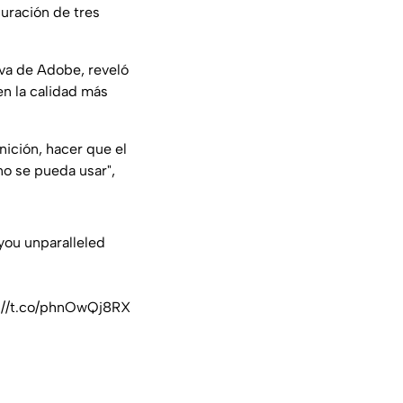
duración de tres
tiva de Adobe, reveló
en la calidad más
ición, hacer que el
no se pueda usar"
,
you unparalleled
://t.co/phnOwQj8RX