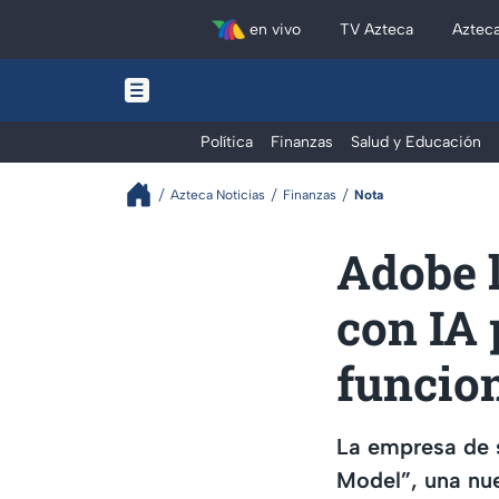
en vivo
TV Azteca
Aztec
Política
Finanzas
Salud y Educación
Azteca Noticias
Finanzas
Nota
Adobe 
con IA 
funcio
La empresa de s
Model”, una nu