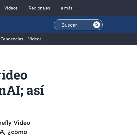
Regionales
Videos
a más +
Tendencias
Videos
video
nAI; así
refly Video
 IA, ¿cómo