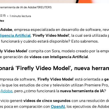
herramienta de IA de Adobe?|REUTERS
12:15
1 minuto lectura
tez
!
Adobe
, empresa especializada en desarrollo de software, rev
ligencia Artificial
,
'Firefly Video Model'
, la cual será utilizada 
 funcionará y cuándo estará disponible? Esto sabremos.
fly Video Model
' compita con Sora, modelo creado por la emp
de generación de
videos con Inteligencia Artificial
.
nará 'Firefly Video Model', nueva herra
mpresa de software, '
Firefly Video Model
' está orientada a
ge
n la que los estudios de cine y televisión utilizan Premiere Pr
e
Adobe
, pero ¿cómo funcionará la
nueva herramienta de IA
?
rvicio generé
videos de cinco segundos
con una resolución de
 es poca en comparación con
OpenAI
, los ejecutivos de Adob