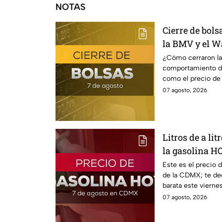
NOTAS
Cierre de bol
la BMV y el Wa
¿Cómo cerraron la
comportamiento del
como el precio de 
07 agosto, 2026
Litros de a lit
la gasolina H
Este es el precio 
de la CDMX; te de
barata este vierne
estado.
07 agosto, 2026