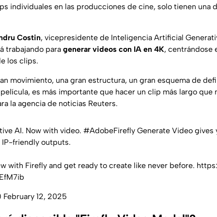
ps individuales en las producciones de cine, solo tienen una 
ndru Costin
, vicepresidente de Inteligencia Artificial Genera
á trabajando para
generar videos con IA en 4K
, centrándose 
e los clips.
n movimiento, una gran estructura, un gran esquema de defin
e película, es más importante que hacer un clip más largo que 
ra la agencia de noticias Reuters.
tive AI. Now with video.
#AdobeFirefly
Generate Video gives 
 IP-friendly outputs.
 with Firefly and get ready to create like never before.
https
1EfM7ib
)
February 12, 2025