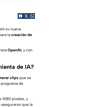
eló su nueva
para la
creación de
resa
OpenAI
, y con
mienta de IA?
nerar clips
que se
o, programa de
 1080 pixeles, y
e aseguraron que la