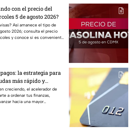
ndo con el precio del
coles 5 de agosto 2026?
visas? Así amanece el tipo de
gosto 2026; consulta el precio
rcoles y conoce si es conveniente
pagos: la estrategia para
eudas más rápido y
ontrol de tus finanzas
en creciendo, el acelerador de
te a ordenar tus finanzas,
avanzar hacia una mayor
ómica.