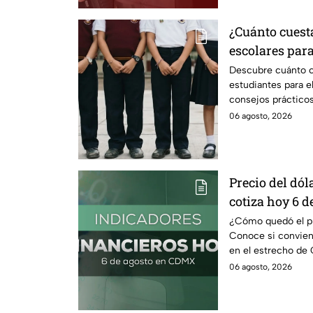
¿Cuánto cuest
escolares para
según su grad
Descubre cuánto c
estudiantes para e
consejos prácticos
escolares.
06 agosto, 2026
Precio del dóla
cotiza hoy 6 d
¿Cómo quedó el pre
Conoce si conviene
en el estrecho de 
petróleo.
06 agosto, 2026