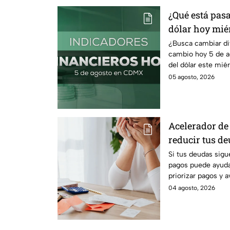
¿Qué está pasa
dólar hoy miér
¿Busca cambiar di
cambio hoy 5 de a
del dólar este mié
comprar.
05 agosto, 2026
Acelerador de 
reducir tus d
recuperar el c
Si tus deudas sigu
pagos puede ayudar
priorizar pagos y 
tranquilidad econ
04 agosto, 2026