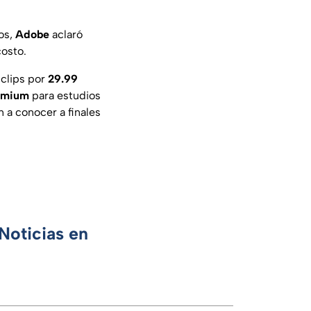
ios,
Adobe
aclaró
costo.
 clips por
29.99
emium
para estudios
n a conocer a finales
Noticias en