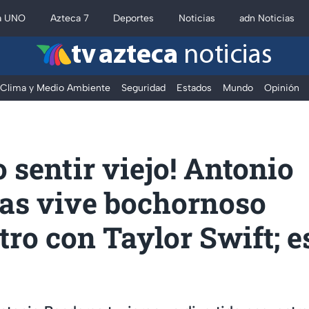
a UNO
Azteca 7
Deportes
Noticias
adn Noticias
tv azteca
noticias
Clima y Medio Ambiente
Seguridad
Estados
Mundo
Opinión
o sentir viejo! Antonio
as vive bochornoso
ro con Taylor Swift; es