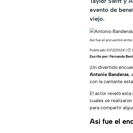
Taylor Swift y 
evento de benef
viejo.
Así fue el encuentro entre
Publicado 01/12/2024 | 🕑 
Escrito por:
Fernanda Bení
¡Un divertido encue
Antonio Banderas
,
con la cantante est
El actor reveló esta
cuales se realizaro
para compartir algu
Así fue el en