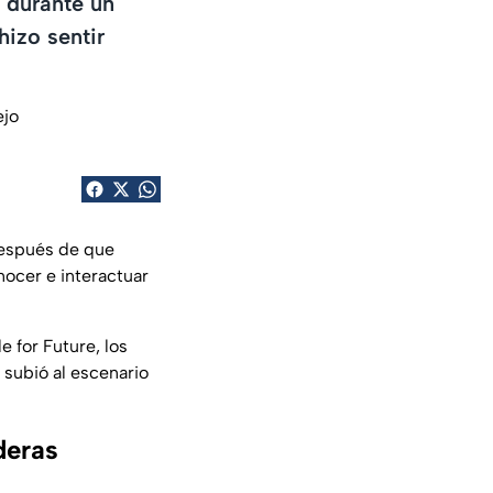
o durante un
hizo sentir
después de que
nocer e interactuar
e for Future, los
subió al escenario
deras