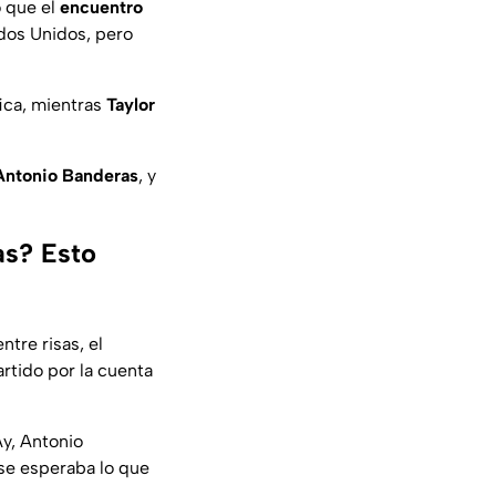
 que el
encuentro
ados Unidos, pero
ica, mientras
Taylor
ntonio Banderas
, y
as? Esto
tre risas, el
rtido por la cuenta
¡Ay, Antonio
 se esperaba lo que