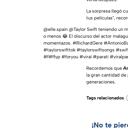
La sorpresa llegó cu
tus películas", reco
@elle.spain
@Taylor Swift teniendo un 
o menos 😂 El discurso del actor malag
momentazos.
#RichardGere
#AntonioB
#taylorswifttok
#taylorswiftsongs
#swif
#f
#f
fyp
#foryou
#viral
#parati
#viralpar
Recordemos que
An
la gran cantidad de
generaciones.
Tags relacionados
¡No te pie