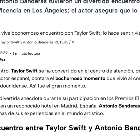
Antonio Banderas tuvieron un divertido encuentr
icencia en Los Ángeles; el actor asegura que lo 
 Taylor Swift y Antonio Banderas|RUTERS / X
12:39
1 minuto lectura
tez
ntro!
Taylor Swift
se ha convertido en el centro de atención, 
 actor español, contara el
bochornoso momento
que vivió al co
adounidense. Así fue el gran momento.
 divertida anécdota durante su participación en los Premios Ell
n en un reconocido hotel en Madrid, España.
Antonio Banderas
nas de sus experiencias en el mundo artístico.
cuentro entre Taylor Swift y Antonio Ban