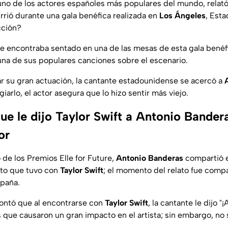
 uno de los actores españoles más populares del mundo, relató
rió durante una gala benéfica realizada en
Los Ángeles
, Est
cción?
se encontraba sentado en una de las mesas de esta gala benéf
 una de sus populares canciones sobre el escenario.
 su gran actuación, la cantante estadounidense se acercó a
A
giarlo, el actor asegura que lo hizo sentir más viejo.
ue le dijo Taylor Swift a Antonio Bander
or
o de los Premios Elle for Future,
Antonio Banderas
compartió en
o que tuvo con
Taylor Swift
; el momento del relato fue compa
spaña.
 contó que al encontrarse con
Taylor Swift
, la cantante le dijo "
s que causaron un gran impacto en el artista; sin embargo, no