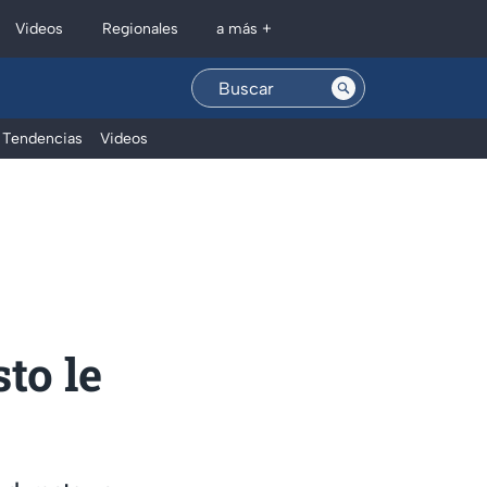
Regionales
Videos
a más +
Tendencias
Videos
to le