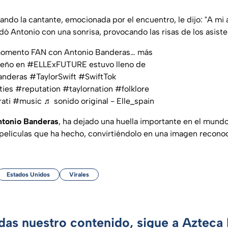
ando la cantante, emocionada por el encuentro, le dijo: "A mi
rdó Antonio con una sonrisa, provocando las risas de los asist
momento FAN con Antonio Banderas… más
ueño en
#ELLExFUTURE
estuvo lleno de
anderas
#TaylorSwift
#SwiftTok
ties
#reputation
#taylornation
#folklore
ati
#music
♬ sonido original - Elle_spain
tonio Banderas
, ha dejado una huella importante en el mundo
 películas que ha hecho, convirtiéndolo en una imagen reconoc
Estados Unidos
Virales
rdas nuestro contenido, sigue a Azteca 