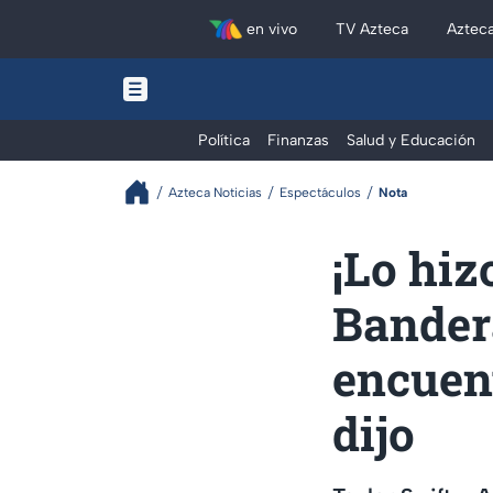
en vivo
TV Azteca
Aztec
Política
Finanzas
Salud y Educación
Azteca Noticias
Espectáculos
Nota
¡Lo hiz
Bander
encuent
dijo