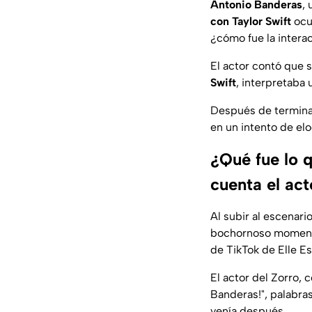
Antonio Banderas
,
con Taylor Swift
ocur
¿cómo fue la intera
El actor contó que 
Swift
, interpretaba
Después de terminar
en un intento de elo
¿Qué fue lo q
cuenta el act
Al subir al escenari
bochornoso moment
de TikTok de Elle E
El actor del Zorro,
Banderas!", palabra
venía después.