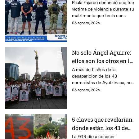
hasta ahora detienen al
Paula Fajardo denunció que fue
víctima de violencia durante su
presunto agresor: el
matrimonio que tenía con
caso de Paula Fajardo
Jorge Francisco “N”, quien fue
06 agosto, 2026
detenido por intento de
feminicidio.
No solo Ángel Aguirre:
ellos son los otros en la
lupa por el caso
A más de 11 años de la
desaparición de los 43
Ayotzinapa
normalistas de Ayotzinapa, no
se ha conocido el paradero de
06 agosto, 2026
los estudiantes a pesar de las
detenciones por el caso.
5 claves que revelarían
dónde están los 43 de
Ayotzinapa tras
La FGR dio a conocer