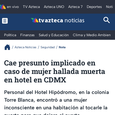
en vivo
TV Azteca
Azteca UNO
Azteca 7
Deportes
Notic
tv azteca
noticias
Política
Finanzas
Salud y Educación
Clima y Medio Ambiente
Azteca Noticias
Seguridad
Nota
Cae presunto implicado en
caso de mujer hallada muerta
en hotel en CDMX
Personal del Hotel Hipódromo, en la colonia
Torre Blanca, encontró a una mujer
inconsciente en una habitación al tocarle la