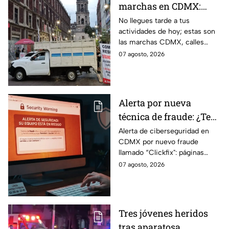
marchas en CDMX:
Manifestantes retiran
No llegues tarde a tus
actividades de hoy; estas son
bloqueo en Canela y Eje
las marchas CDMX, calles
3 Sur, colonia Granjas
cerradas y bloqueos que
07 agosto, 2026
México
tomarán las principales
vialidades de la capital.
Alerta por nueva
técnica de fraude: ¿Te
piden copiar códigos
Alerta de ciberseguridad en
CDMX por nuevo fraude
extraños en la PC?
llamado “Clickfix": páginas
Cuidado, podrías ser
falsas que engañan para
07 agosto, 2026
víctima del peligroso
ejecutar comandos y robar
"Clickfix"
información de tu equipo.
Tres jóvenes heridos
tras aparatosa