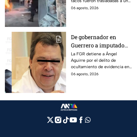
tacos fueron trasladadas a un
hospital para recibir atención
06 agosto, 2026
especializada; su vida no corre
peligro.
De gobernador en
Guerrero a imputado
por la "Verdad
La FGR detiene a Ángel
Aguirre por el delito de
Histórica"; Así fue como
ocultamiento de evidencia en
Ángel Aguirre obstruyó
el caso Ayotzinapa. Esta es la
06 agosto, 2026
la justicia en caso
línea del tiempo del caso que
Ayotzinapa
ocurrió bajo su gestión en el
estado.