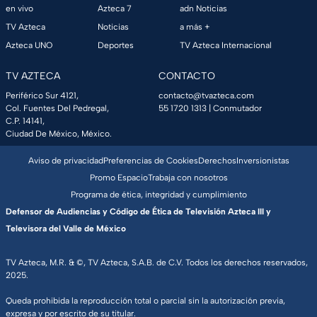
en vivo
Azteca 7
adn Noticias
TV Azteca
Noticias
a más +
Azteca UNO
Deportes
TV Azteca Internacional
TV AZTECA
CONTACTO
Periférico Sur 4121,
contacto@tvazteca.com
Col. Fuentes Del Pedregal,
55 1720 1313
| Conmutador
C.P. 14141,
Ciudad De México, México.
Aviso de privacidad
Preferencias de Cookies
Derechos
Inversionistas
Promo Espacio
Trabaja con nosotros
Programa de ética, integridad y cumplimiento
Defensor de Audiencias y Código de Ética de Televisión Azteca III y
Televisora del Valle de México
TV Azteca, M.R. & ©, TV Azteca, S.A.B. de C.V. Todos los derechos reservados,
2025.
Queda prohibida la reproducción total o parcial sin la autorización previa,
expresa y por escrito de su titular.