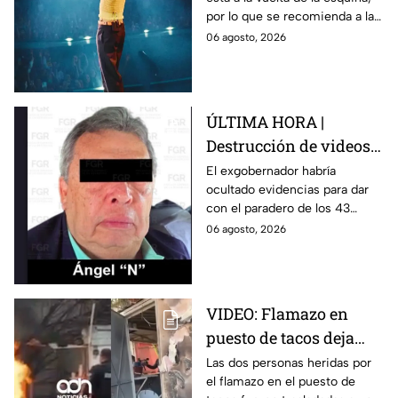
para este viernes en
por lo que se recomienda a las
CDMX
y los fanáticos revisar el clima
06 agosto, 2026
en CDMX antes de salir de
casa.
ÚLTIMA HORA |
Destrucción de videos
clave y amenazas a
El exgobernador habría
ocultado evidencias para dar
testigos por parte de
con el paradero de los 43
exgobernador Ángel
estudiantes desaparecidos de
06 agosto, 2026
Aguirre: FGR
Ayotzinapa.
VIDEO: Flamazo en
puesto de tacos deja
dos heridos en CDMX
Las dos personas heridas por
el flamazo en el puesto de