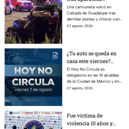
volcadura en Tepeyac
Una camioneta volcó en
Calzada de Guadalupe tras
Insurgentes y operativo
derribar postes y chocar con
en la Juárez, mientras
un árbol, dejando a tres
07 agosto, 2026
dormía
jóvenes lesionados.
¿Tu auto se queda en
casa este viernes?
Revisa el Hoy No
El Hoy No Circula es
obligatorio en las 16 alcaldías
Circula de este 7 de
de la Ciudad de México y en
agosto
los municipios conurbados del
07 agosto, 2026
Estado de México.
Fue víctima de
violencia 10 años y