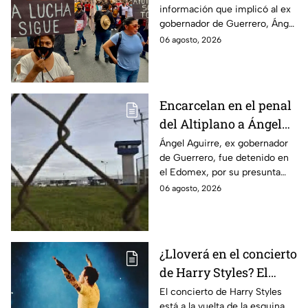
información que implicó al ex
captura de Ángel
gobernador de Guerrero, Ángel
Aguirre, ex gobernador
Aguirre, quien fue detenido
06 agosto, 2026
de Guerrero
por su presunta relación con el
caso Ayotzinapa.
Encarcelan en el penal
del Altiplano a Ángel
Aguirre, ex gobernador
Ángel Aguirre, ex gobernador
de Guerrero, fue detenido en
de Guerrero por caso
el Edomex, por su presunta
Ayotzinapa
participación en la
06 agosto, 2026
desaparición de los 43
normalistas de Ayotzinapa.
¿Lloverá en el concierto
de Harry Styles? El
pronóstico del clima
El concierto de Harry Styles
está a la vuelta de la esquina,