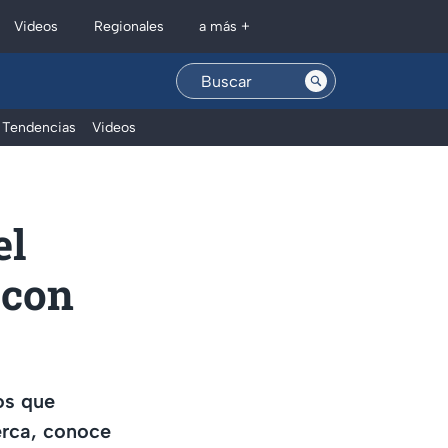
Regionales
Videos
a más +
Tendencias
Videos
el
 con
os que
erca, conoce