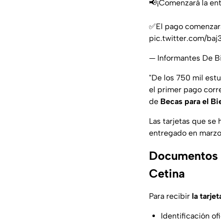
📢¡Comenzará la entr
✅El pago comenzará 
pic.twitter.com/ba
— Informantes De B
"De los 750 mil estu
el primer pago corre
de
Becas para el Bi
Las tarjetas que se
entregado en marzo,
Documentos ne
Cetina
Para recibir
la tarjet
Identificación ofi