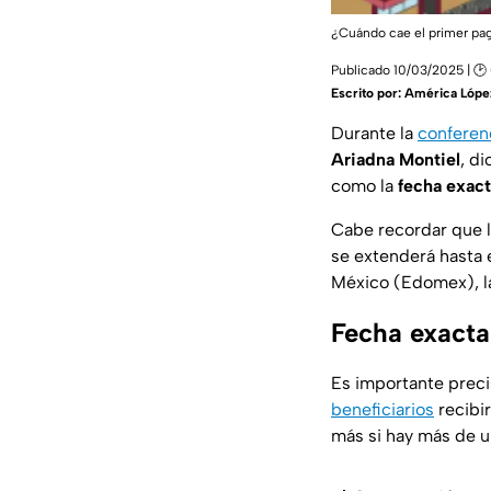
¿Cuándo cae el primer pag
Publicado 10/03/2025 | 🕑
Escrito por:
América Lópe
Durante la
conferen
Ariadna Montiel
, di
como la
fecha exac
Cabe recordar que 
se extenderá hasta 
México (Edomex), la
Fecha exacta
Es importante preci
beneficiarios
recibi
más si hay más de un