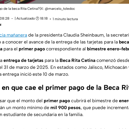
o de la beca Rita Cetina?|X: @marcelo_toledoc
 08:28
| Actualizado 🕑 18:18
1 minuto lectura
z
cia mañanera
de la presidenta Claudia Sheinbaum, la secretari
o a conocer el avance de la entrega de las tarjetas para la
beca
ta
para el
primer pago
correspondiente al
bimestre enero-feb
la
entrega de tarjetas
para la
Beca Rita Cetina
comenzó desde 
el 31 de marzo de 2025. En estados como Jalisco, Michoacán 
 entrega inició este 10 de marzo.
 en que cae el primer pago de la Beca Ri
sar que el monto del
primer pago
cubrirá el bimestre de
ener
rán un monto mínimo de
mil 900 pesos
, que puede increment
 estudiante de secundaria en la familia.