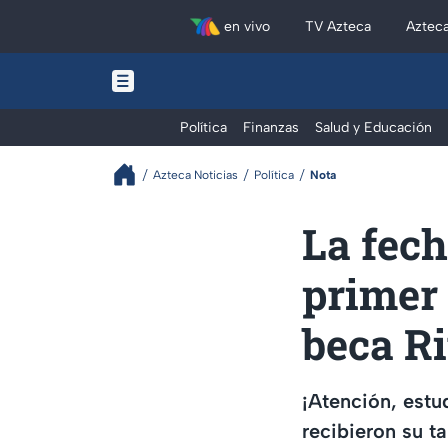
en vivo
TV Azteca
Aztec
Política
Finanzas
Salud y Educación
Azteca Noticias
Política
Nota
La fech
primer
beca Ri
¡Atención, estu
recibieron su t