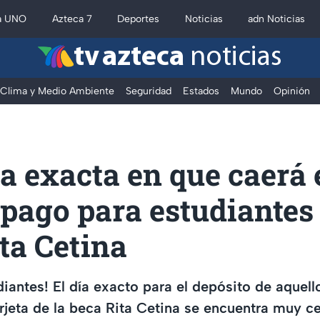
a UNO
Azteca 7
Deportes
Noticias
adn Noticias
tv azteca
noticias
Clima y Medio Ambiente
Seguridad
Estados
Mundo
Opinión
a exacta en que caerá 
 pago para estudiantes
ta Cetina
diantes! El día exacto para el depósito de aquell
arjeta de la beca Rita Cetina se encuentra muy c