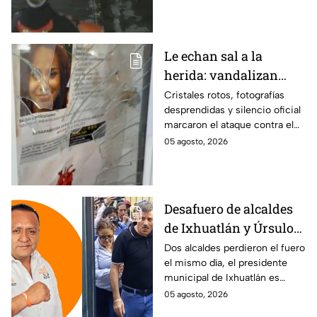
trabajadores del gobierno
antes de entrar, golpear al
dueño y saquearlo.
Le echan sal a la
herida: vandalizan
memorial de
Cristales rotos, fotografías
desprendidas y silencio oficial
desaparecidos en
marcaron el ataque contra el
Veracruz en medio de
memorial de desaparecidos,
05 agosto, 2026
crisis
un espacio dedicado a quienes
siguen sin ser localizados.
Desafuero de alcaldes
de Ixhuatlán y Úrsulo
Galván: uno de ellos
Dos alcaldes perdieron el fuero
el mismo día, el presidente
está implicado en el
municipal de Ixhuatlán es
asesinato de la
investigado por el secuestro y
05 agosto, 2026
periodista Roxana
asesinato de la periodista