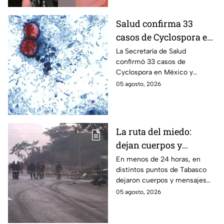
live de TikTok.
Salud confirma 33
casos de Cyclospora en
México: ¿en qué estado
La Secretaría de Salud
confirmó 33 casos de
se reportan los brotes
Cyclospora en México y
de diarrea explosiva?
mantiene investigaciones en
05 agosto, 2026
Guanajuato y Quintana Roo
para determinar el origen de
los contagios.
La ruta del miedo:
dejan cuerpos y
mensajes criminales
En menos de 24 horas, en
distintos puntos de Tabasco
en carreteras de
dejaron cuerpos y mensajes
Tabasco en un solo día
criminales en varias carreteras
05 agosto, 2026
del estado aterrorizando a los
habitantes. El gobierno no
puede controlar la crisis de