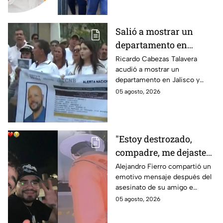
Guzmán
Roxana Guzmán en Veracruz.
Salió a mostrar un
departamento en
Zapopan y no volvió a
Ricardo Cabezas Talavera
acudió a mostrar un
casa: Buscan a Ricardo
departamento en Jalisco y
Cabezas Talavera en
después desapareció;
05 agosto, 2026
Jalisco
autoridades mantienen su
búsqueda mientras colegas
refuerzan su seguridad.
"Estoy destrozado,
compadre, me dejaste":
Así reaccionó
Alejandro Fierro compartió un
emotivo mensaje después del
Alejandro Fierro al
asesinato de su amigo e
asesinato del
influencer César Gastélum;
05 agosto, 2026
influencer César
mientras “La Beba” también se
Gastélum
enteró del fallecimiento en un