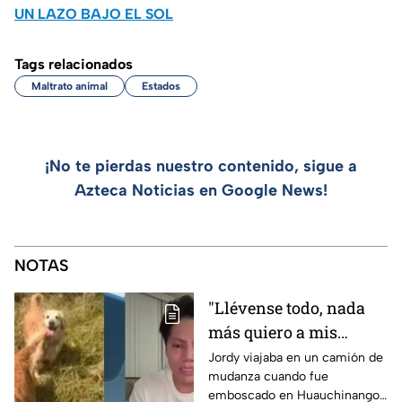
UN LAZO BAJO EL SOL
Tags relacionados
Maltrato animal
Estados
¡No te pierdas nuestro contenido, sigue a
Azteca Noticias en Google News!
NOTAS
"Llévense todo, nada
más quiero a mis
perritas": Asaltan a un
Jordy viajaba en un camión de
mudanza cuando fue
joven, vacían sus
emboscado en Huauchinango,