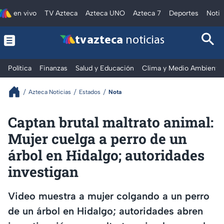
en vivo
TV Azteca
Azteca UNO
Azteca 7
Deportes
Notic
tv azteca
noticias
Política
Finanzas
Salud y Educación
Clima y Medio Ambiente
Azteca Noticias
Estados
Nota
Captan brutal maltrato animal:
Mujer cuelga a perro de un
árbol en Hidalgo; autoridades
investigan
Video muestra a mujer colgando a un perro
de un árbol en Hidalgo; autoridades abren