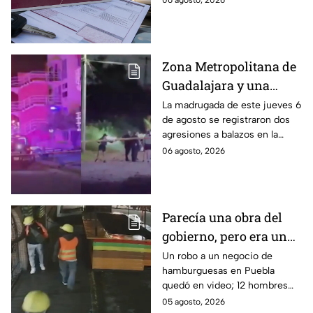
06 agosto, 2026
puede realizar y qué coches
tienen el 100% de descuento?
Zona Metropolitana de
Guadalajara y una
jornada de violencia:
La madrugada de este jueves 6
de agosto se registraron dos
Asesinan a balazos a
agresiones a balazos en la
dos hombres en
Zona Metropolitana de
06 agosto, 2026
Tlajomulco y El Salto
Guadalajara, uno en
Tlajomulco y otro en El Salto.
Parecía una obra del
gobierno, pero era un
robo planeado: Así
Un robo a un negocio de
hamburguesas en Puebla
saquearon negocio de
quedó en video; 12 hombres
hamburguesas en
habrían fingido ser
05 agosto, 2026
Puebla