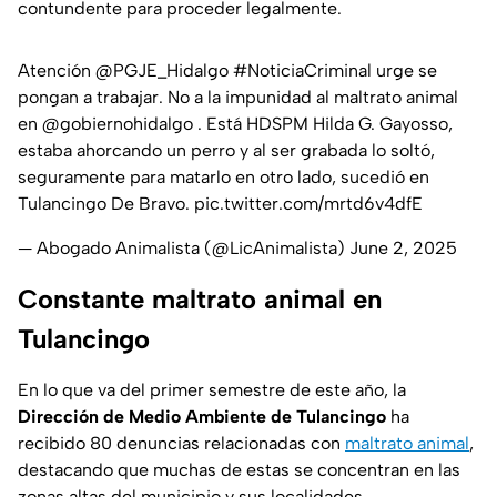
contundente para proceder legalmente.
Atención
@PGJE_Hidalgo
#NoticiaCriminal
urge se
pongan a trabajar. No a la impunidad al maltrato animal
en
@gobiernohidalgo
. Está HDSPM Hilda G. Gayosso,
estaba ahorcando un perro y al ser grabada lo soltó,
seguramente para matarlo en otro lado, sucedió en
Tulancingo De Bravo.
pic.twitter.com/mrtd6v4dfE
— Abogado Animalista (@LicAnimalista)
June 2, 2025
Constante maltrato animal en
Tulancingo
En lo que va del primer semestre de este año, la
Dirección de Medio Ambiente de Tulancingo
ha
recibido 80 denuncias relacionadas con
maltrato animal
,
destacando que muchas de estas se concentran en las
zonas altas del municipio y sus localidades.