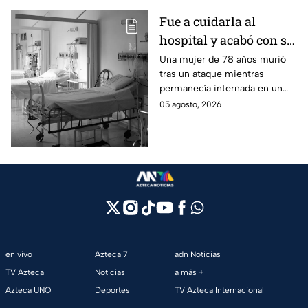
violencia.
Fue a cuidarla al
hospital y acabó con su
vida: Hombre habría
Una mujer de 78 años murió
tras un ataque mientras
asfixiado a su suegra
permanecía internada en un
mientras estaba
hospital de Veracruz;
05 agosto, 2026
internada en Veracruz
investigan a su yerno por
presuntamente haberla
asfixiado.
en vivo
Azteca 7
adn Noticias
TV Azteca
Noticias
a más +
Azteca UNO
Deportes
TV Azteca Internacional