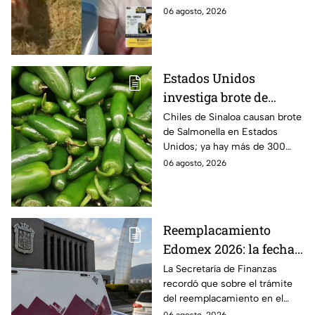
cuentas y le roban a sus
Puebla, Además de quitarle
06 agosto, 2026
mascotas en
sus pertenencias, los
Huauchinango, Puebla
criminales se llevaron a sus
perritas.
Estados Unidos
investiga brote de
Salmonella por chiles
Chiles de Sinaloa causan brote
de Salmonella en Estados
jalapeños de Sinaloa
Unidos; ya hay más de 300
enfermos en 27 estados.
06 agosto, 2026
Reemplacamiento
Edomex 2026: la fecha
límite para obtener el
La Secretaría de Finanzas
recordó que sobre el trámite
100% de descuento
del reemplacamiento en el
Edomex, ¿hasta cuándo se