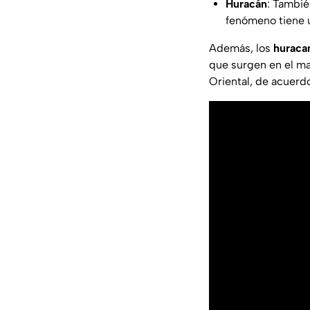
Huracán
: Tambié
fenómeno tiene u
Además, los
huraca
que surgen en el ma
Oriental, de acuerd