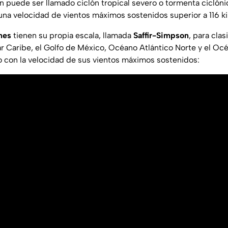
n puede ser llamado ciclón tropical severo o tormenta ciclóni
na velocidad de vientos máximos sostenidos superior a 116 k
nes
tienen su propia escala, llamada
Saffir-Simpson
, para cla
r Caribe, el Golfo de México, Océano Atlántico Norte y el Océ
o con la velocidad de sus vientos máximos sostenidos: