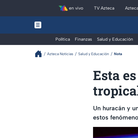
en vivo
TV Azteca
Aztec
Política
Finanzas
Salud y Educación
Azteca Noticias
Salud y Educación
Nota
Esta es
tropica
Un huracán y un
estos fenómenos