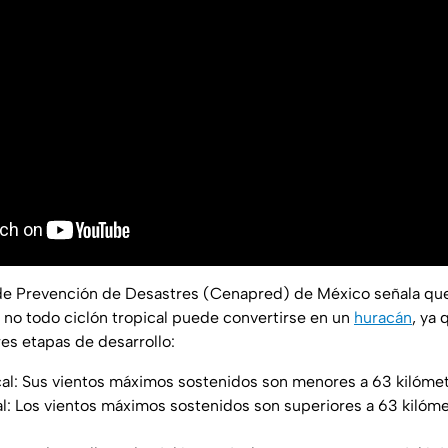
 de Prevención de Desastres (Cenapred) de México señala que
o no todo ciclón tropical puede convertirse en un
huracán
, ya 
es etapas de desarrollo:
al: Sus vientos máximos sostenidos son menores a 63 kilómet
l: Los vientos máximos sostenidos son superiores a 63 kilóme