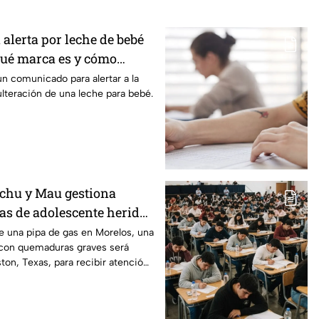
 alerta por leche de bebé
Qué marca es y cómo
un comunicado para alertar a la
ulteración de una leche para bebé.
chu y Mau gestiona
xas de adolescente herida
de una pipa de gas en
de una pipa de gas en Morelos, una
con quemaduras graves será
ston, Texas, para recibir atención