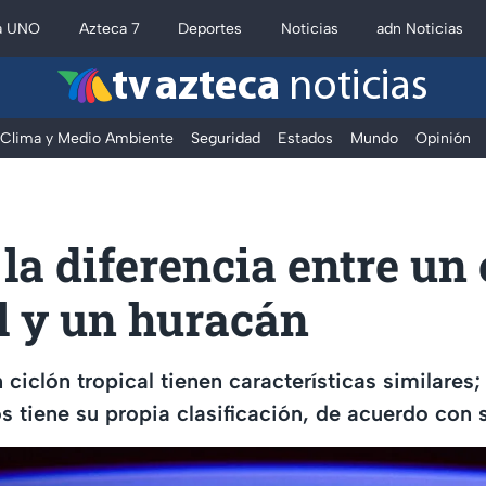
a UNO
Azteca 7
Deportes
Noticias
adn Noticias
tv azteca
noticias
Clima y Medio Ambiente
Seguridad
Estados
Mundo
Opinión
 la diferencia entre un
l y un huracán
 ciclón tropical tienen características similares
 tiene su propia clasificación, de acuerdo con s