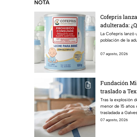
NOTA
Cofepris lanza
adulterada: ¿
identificarla?
La Cofepris lanzó 
población de la ad
07 agosto, 2026
Fundación Mi
traslado a Te
en explosión 
Tras la explosión 
menor de 15 años 
Morelos
trasladada a Galve
urgente.
07 agosto, 2026