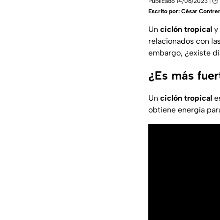
Publicado 14/06/2023 | 🕑
Escrito por:
César Contre
Un
ciclón tropical
y
relacionados con las
embargo, ¿existe di
¿Es más fuert
Un
ciclón tropical
es
obtiene energía par