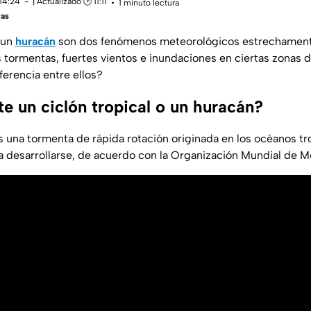
 14:24
| Actualizado 🕑 11:11
1 minuto lectura
ras
 un
huracán
son dos fenómenos meteorológicos estrechament
 tormentas, fuertes vientos e inundaciones en ciertas zonas de
ferencia entre ellos?
e un ciclón tropical o un huracán?
 una tormenta de rápida rotación originada en los océanos tr
a desarrollarse, de acuerdo con la Organización Mundial de M