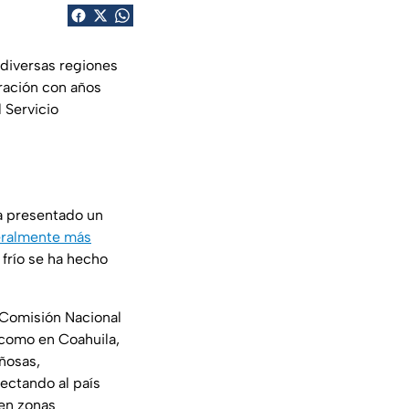
diversas regiones
ación con años
 Servicio
ha presentado un
eralmente más
 frío se ha hecho
 Comisión Nacional
 como en Coahuila,
ñosas,
ectando al país
 en zonas