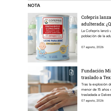
NOTA
Cofepris lanza
adulterada: ¿
identificarla?
La Cofepris lanzó 
población de la ad
07 agosto, 2026
Fundación Mi
traslado a Te
en explosión 
Tras la explosión 
menor de 15 años 
Morelos
trasladada a Galve
urgente.
07 agosto, 2026