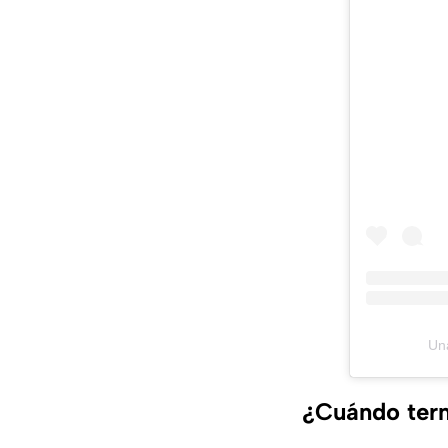
Una
¿Cuándo term