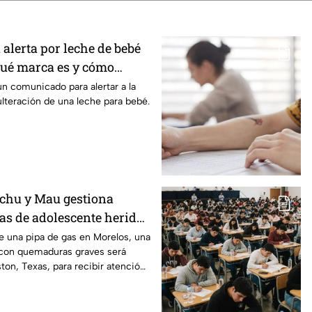
 alerta por leche de bebé
Qué marca es y cómo
un comunicado para alertar a la
ulteración de una leche para bebé.
chu y Mau gestiona
xas de adolescente herida
de una pipa de gas en
de una pipa de gas en Morelos, una
con quemaduras graves será
ston, Texas, para recibir atención