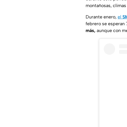
montañosas, clima
Durante enero,
el
S
febrero se esperan 
más,
aunque con men