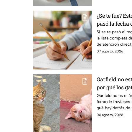
¿Se te fue? Est
pasó la fecha
Edomex 2026
Si se te pasó el r
la lista completa 
de atención directa
solucionarlo.
07 agosto, 2026
Garfield no est
por qué los ga
fama de hacer
Garfield no es el ú
fama de traviesos 
qué hay detrás de 
06 agosto, 2026