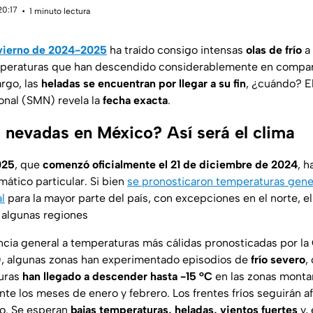
20:17
1 minuto lectura
vierno de 2024-2025
ha traído consigo intensas
olas de frío
a 
mperaturas que han descendido considerablemente en compar
argo, las
heladas se encuentran por llegar a su fin
, ¿cuándo? El
onal (SMN) revela la
fecha exacta
.
s nevadas en México? Así será el clima
025
, que
comenzó oficialmente el 21 de diciembre de 2024
, 
ático particular. Si bien
se pronosticaron temperaturas gen
al
para la mayor parte del país, con excepciones en el norte, el
n algunas regiones
ncia general a temperaturas más cálidas pronosticadas por la
), algunas zonas han experimentado episodios de
frío severo
,
uras
han llegado a descender hasta -15 °C
en las zonas monta
te los meses de enero y febrero. Los frentes fríos seguirán af
do. Se esperan
bajas temperaturas, heladas, vientos fuertes
y,