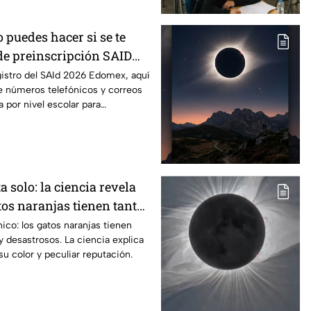
o puedes hacer si se te
 de preinscripción SAID
egistro del SAId 2026 Edomex, aquí
de números telefónicos y correos
 por nivel escolar para
a solo: la ciencia revela
tos naranjas tienen tanta
 "desastres"
nico: los gatos naranjas tienen
y desastrosos. La ciencia explica
su color y peculiar reputación.