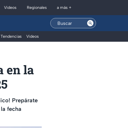
Regionales
Videos
a más +
Tendencias
Videos
a en la
25
ico! Prepárate
 la fecha