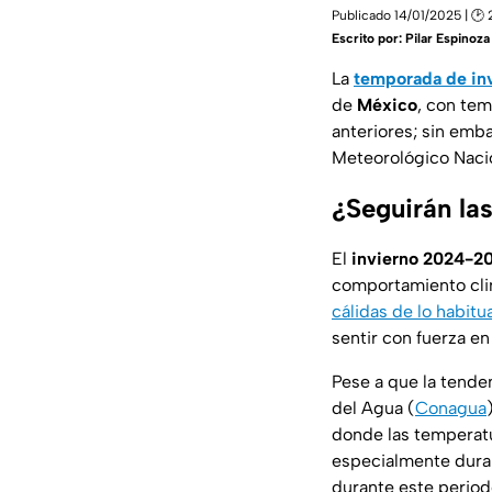
Publicado 14/01/2025 | 🕑 
Escrito por:
Pilar Espinoza
La
temporada de in
de
México
, con te
anteriores; sin emb
Meteorológico Naci
¿Seguirán la
El
invierno 2024-2
comportamiento clim
cálidas de lo habitu
sentir con fuerza e
Pese a que la tende
del Agua (
Conagua
donde las temperat
especialmente duran
durante este perio