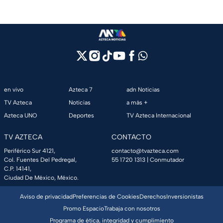
en vivo
Azteca 7
adn Noticias
TV Azteca
Noticias
a más +
Azteca UNO
Deportes
TV Azteca Internacional
TV AZTECA
CONTACTO
Periférico Sur 4121,
contacto@tvazteca.com
Col. Fuentes Del Pedregal,
55 1720 1313
| Conmutador
C.P. 14141,
Ciudad De México, México.
Aviso de privacidad
Preferencias de Cookies
Derechos
Inversionistas
Promo Espacio
Trabaja con nosotros
Programa de ética, integridad y cumplimiento