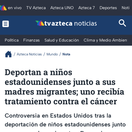
en vivo
TV Azteca
Azteca UNO
Azteca 7
Deportes
Notic
tv azteca
noticias
Política
Finanzas
Salud y Educación
Clima y Medio Ambiente
Azteca Noticias
Mundo
Nota
Deportan a niños
estadounidenses junto a sus
madres migrantes; uno recibía
tratamiento contra el cáncer
Controversia en Estados Unidos tras la
deportación de niños estadounidenses junto