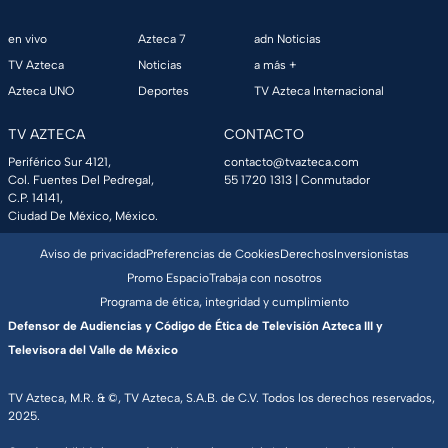
en vivo
Azteca 7
adn Noticias
TV Azteca
Noticias
a más +
Azteca UNO
Deportes
TV Azteca Internacional
TV AZTECA
CONTACTO
Periférico Sur 4121,
contacto@tvazteca.com
Col. Fuentes Del Pedregal,
55 1720 1313
| Conmutador
C.P. 14141,
Ciudad De México, México.
Aviso de privacidad
Preferencias de Cookies
Derechos
Inversionistas
Promo Espacio
Trabaja con nosotros
Programa de ética, integridad y cumplimiento
Defensor de Audiencias y Código de Ética de Televisión Azteca III y
Televisora del Valle de México
TV Azteca, M.R. & ©, TV Azteca, S.A.B. de C.V. Todos los derechos reservados,
2025.