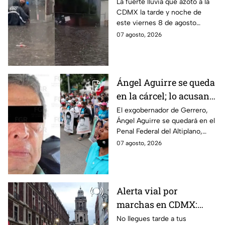
inundaciones en CDMX
La fuerte lluvia que azotó a la
CDMX la tarde y noche de
HOY viernes 7 de
este viernes 8 de agosto
agosto
provocó inundaciones y otras
07 agosto, 2026
afectaciones.
Ángel Aguirre se queda
en la cárcel; lo acusan
de destruir
El exgobernador de Gerrero,
Ángel Aguirre se quedará en el
información del caso
Penal Federal del Altiplano,
Ayotzinapa
luego de que fue detenido ayer
07 agosto, 2026
en el Estado de México por el
caso Ayotzinapa.
Alerta vial por
marchas en CDMX:
Manifestantes retiran
No llegues tarde a tus