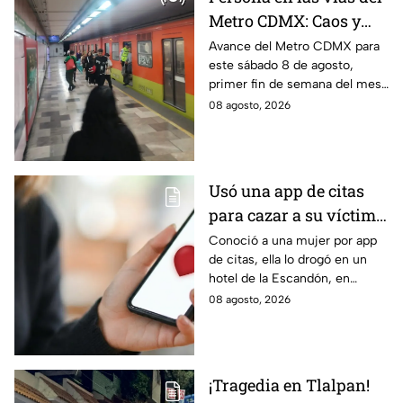
Metro CDMX: Caos y
retrasos de más de 20
Avance del Metro CDMX para
este sábado 8 de agosto,
minutos en la Línea B
primer fin de semana del mes.
Retraso o cierre de estaciones
08 agosto, 2026
en vivo para que no llegues
tarde.
Usó una app de citas
para cazar a su víctima:
Así operaba Ivette "N"
Conoció a una mujer por app
de citas, ella lo drogó en un
antes de huir a Puebla;
hotel de la Escandón, en
ya está detenida
CDMX, para robarle el auto y
08 agosto, 2026
terminó detenido tras huir
hasta Puebla.
¡Tragedia en Tlalpan!