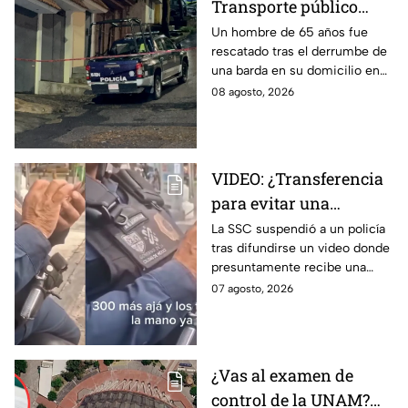
Transporte público
arrolla, mata a un
Un hombre de 65 años fue
rescatado tras el derrumbe de
hombre y huye
una barda en su domicilio en
Tlalpan, provocado por las
08 agosto, 2026
intensas lluvias registradas
este viernes en la zona.
VIDEO: ¿Transferencia
para evitar una
sanción? SSC suspende
La SSC suspendió a un policía
tras difundirse un video donde
a policía y abre
presuntamente recibe una
investigación
transferencia para evitar una
07 agosto, 2026
sanción; Asuntos Internos ya
investiga.
¿Vas al examen de
control de la UNAM?