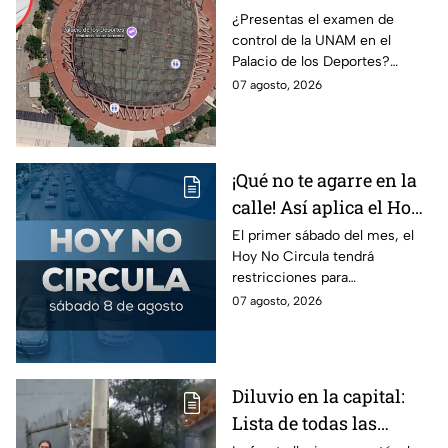
Así puedes llegar al
¿Presentas el examen de
control de la UNAM en el
Palacio de los Deportes
Palacio de los Deportes?
en Metro, camión y
Consulta cómo llegar en
07 agosto, 2026
Metrobús
Metro, camión y Metrobús y
planea tu traslado con
anticipación.
¡Qué no te agarre en la
calle! Así aplica el Hoy
No Circula el primer
El primer sábado del mes, el
Hoy No Circula tendrá
sábado del mes
restricciones para
determinados vehículos en la
07 agosto, 2026
CDMX y en el Edomex. Revisa
si puedes tomar las llaves y
arrancar.
Diluvio en la capital:
Lista de todas las