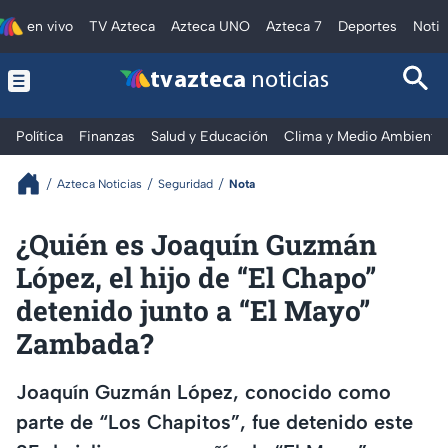
en vivo
TV Azteca
Azteca UNO
Azteca 7
Deportes
Notic
tv azteca
noticias
Política
Finanzas
Salud y Educación
Clima y Medio Ambiente
Azteca Noticias
Seguridad
Nota
¿Quién es Joaquín Guzmán
López, el hijo de “El Chapo”
detenido junto a “El Mayo”
Zambada?
Joaquín Guzmán López, conocido como
parte de “Los Chapitos”, fue detenido este