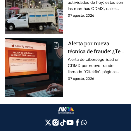
actividades de hoy; estas son
bloqueo en Canela y Eje
las marchas CDMX, calles
3 Sur, colonia Granjas
cerradas y bloqueos que
07 agosto, 2026
México
tomarán las principales
vialidades de la capital.
Alerta por nueva
técnica de fraude: ¿Te
piden copiar códigos
Alerta de ciberseguridad en
CDMX por nuevo fraude
extraños en la PC?
llamado “Clickfix": páginas
Cuidado, podrías ser
falsas que engañan para
07 agosto, 2026
víctima del peligroso
ejecutar comandos y robar
"Clickfix"
información de tu equipo.