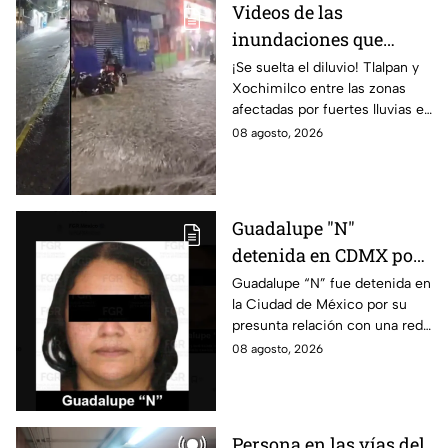
Videos de las
inundaciones que
dejaron las lluvias en
¡Se suelta el diluvio! Tlalpan y
Xochimilco entre las zonas
Tlalpan y Xochimilco
afectadas por fuertes lluvias en
por lluvias intensas
CDMX. Conce qué otras
08 agosto, 2026
alcaldías cuentan con alerta
este 8 de agosto.
Guadalupe "N"
detenida en CDMX por
presunta relación con
Guadalupe “N” fue detenida en
la Ciudad de México por su
red de contrabando de
presunta relación con una red
hidrocarburos
de contrabando de
08 agosto, 2026
hidrocarburos; FGR informa
que hay 9 detenidos.
Persona en las vías del