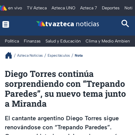
en vivo
TV Azteca
Azteca UNO
Azteca 7
Deportes
Notic
tv azteca
noticias
Política
Finanzas
Salud y Educación
Clima y Medio Ambiente
Azteca Noticias
Espectáculos
Nota
Diego Torres continúa
sorprendiendo con “Trepando
Paredes”, su nuevo tema junto
a Miranda
El cantante argentino Diego Torres sigue
renovándose con “Trepando Paredes”.