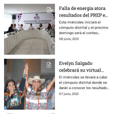
Falla de energía atora
resultados del PREP en
Guerrero: IEPC
Este miércoles iniciará el
cómputo distrital y el próximo
domingo será el conteo
estatal.
08 junio, 2021
Evelyn Salgado
celebrará su virtual
triunfo en Guerrero
El miércoles se llevará a cabo
el cómputo distrital donde se
darán a conocer los resultados
de la elección en Guerrero.
07 junio, 2021