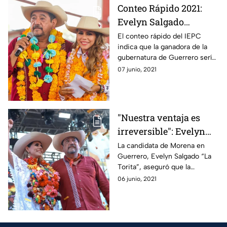
Conteo Rápido 2021:
Evelyn Salgado
alcanzaría gubernatura
El conteo rápido del IEPC
indica que la ganadora de la
por Guerrero
gubernatura de Guerrero sería
Evelyn Salgado, hija de Félix
07 junio, 2021
Salgado Macedonio.
"Nuestra ventaja es
irreversible": Evelyn
Salgado en Guerrero
La candidata de Morena en
Guerrero, Evelyn Salgado “La
Torita”, aseguró que la
democracia llegó porque la
06 junio, 2021
victoria es contundente.