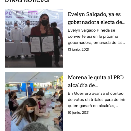
OTRAS NOTICIAS
Evelyn Salgado, ya es
gobernadora electa de
Guerrero
Evelyn Salgado Pineda se
convierte así en la próxima
gobernadora, emanada de las
filas de Morena y quien
13 junio, 2021
sustituyó a su padre Félix
Salgado Macedonio.
Morena le quita al PRD
alcaldía de
Chilpancingo y retiene
En Guerrero avanza el conteo
de votos distritales para definir
Acapulco
quien ganará en alcaldías,
congreso y gubernatura.
10 junio, 2021