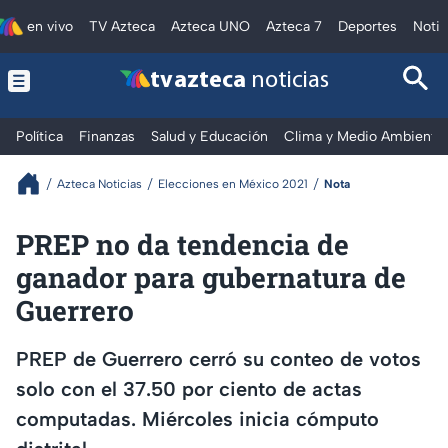
en vivo
TV Azteca
Azteca UNO
Azteca 7
Deportes
Notic
tv azteca
noticias
Política
Finanzas
Salud y Educación
Clima y Medio Ambiente
Azteca Noticias
Elecciones en México 2021
Nota
PREP no da tendencia de
ganador para gubernatura de
Guerrero
PREP de Guerrero cerró su conteo de votos
solo con el 37.50 por ciento de actas
computadas. Miércoles inicia cómputo