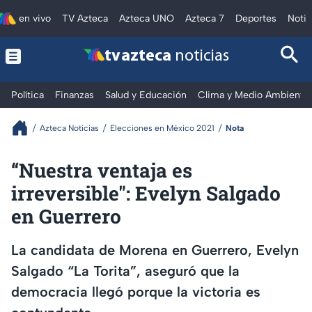
en vivo
TV Azteca
Azteca UNO
Azteca 7
Deportes
Notic
tv azteca
noticias
Política
Finanzas
Salud y Educación
Clima y Medio Ambiente
Azteca Noticias
Elecciones en México 2021
Nota
“Nuestra ventaja es
irreversible": Evelyn Salgado
en Guerrero
La candidata de Morena en Guerrero, Evelyn
Salgado “La Torita”, aseguró que la
democracia llegó porque la victoria es