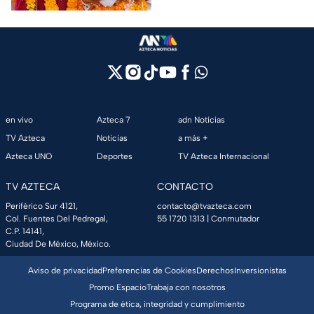
en vivo
Azteca 7
adn Noticias
TV Azteca
Noticias
a más +
Azteca UNO
Deportes
TV Azteca Internacional
TV AZTECA
CONTACTO
Periférico Sur 4121,
contacto@tvazteca.com
Col. Fuentes Del Pedregal,
55 1720 1313
| Conmutador
C.P. 14141,
Ciudad De México, México.
Aviso de privacidad
Preferencias de Cookies
Derechos
Inversionistas
Promo Espacio
Trabaja con nosotros
Programa de ética, integridad y cumplimiento