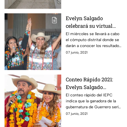
Evelyn Salgado
celebrará su virtual
triunfo en Guerrero
El miércoles se llevará a cabo
el cómputo distrital donde se
darán a conocer los resultados
de la elección en Guerrero.
07 junio, 2021
Conteo Rápido 2021:
Evelyn Salgado
alcanzaría gubernatura
El conteo rápido del IEPC
indica que la ganadora de la
por Guerrero
gubernatura de Guerrero sería
Evelyn Salgado, hija de Félix
07 junio, 2021
Salgado Macedonio.