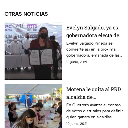
OTRAS NOTICIAS
Evelyn Salgado, ya es
gobernadora electa de
Guerrero
Evelyn Salgado Pineda se
convierte así en la próxima
gobernadora, emanada de las
filas de Morena y quien
13 junio, 2021
sustituyó a su padre Félix
Salgado Macedonio.
Morena le quita al PRD
alcaldía de
Chilpancingo y retiene
En Guerrero avanza el conteo
de votos distritales para definir
Acapulco
quien ganará en alcaldías,
congreso y gubernatura.
10 junio, 2021