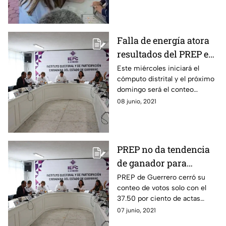
Falla de energía atora
resultados del PREP en
Guerrero: IEPC
Este miércoles iniciará el
cómputo distrital y el próximo
domingo será el conteo
estatal.
08 junio, 2021
PREP no da tendencia
de ganador para
gubernatura de
PREP de Guerrero cerró su
conteo de votos solo con el
Guerrero
37.50 por ciento de actas
computadas. Miércoles inicia
07 junio, 2021
cómputo distrital.