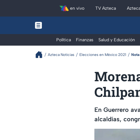
en vivo
TV Azteca
Aztec
Política
Finanzas
Salud y Educación
Azteca Noticias
Elecciones en México 2021
Nota
Morena 
Chilpa
En Guerrero ava
alcaldías, cong