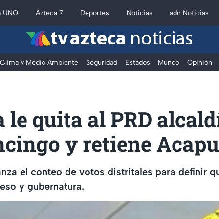
a UNO
Azteca 7
Deportes
Noticias
adn Noticias
tv azteca
noticias
Clima y Medio Ambiente
Seguridad
Estados
Mundo
Opinión
le quita al PRD alcald
ncingo y retiene Acapu
nza el conteo de votos distritales para definir q
reso y gubernatura.