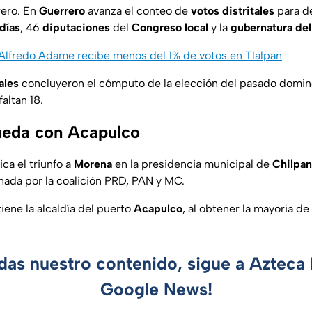
rero. En
Guerrero
avanza el conteo de
votos distritales
para d
ldías
, 46
diputaciones
del
Congreso local
y la
gubernatura del
Alfredo Adame recibe menos del 1% de votos en Tlalpan
ales
concluyeron el cómputo de la elección del pasado domin
altan 18.
ueda con Acapulco
ca el triunfo a
Morena
en la presidencia municipal de
Chilpa
nada por la coalición PRD, PAN y MC.
iene la alcaldía del puerto
Acapulco
, al obtener la mayoria de
rdas nuestro contenido, sigue a Azteca 
Google News!