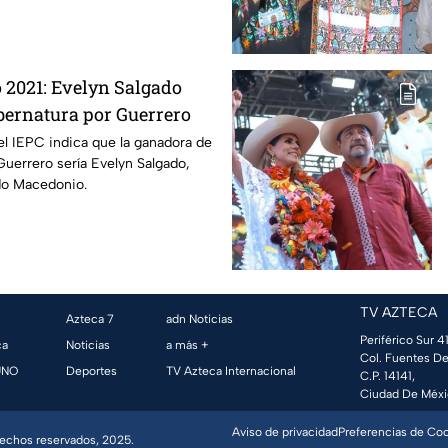
 2021: Evelyn Salgado
bernatura por Guerrero
el IEPC indica que la ganadora de
Guerrero sería Evelyn Salgado,
ado Macedonio.
TV AZTECA
Azteca 7
adn Noticias
Periférico Sur 41
ca
Noticias
a más +
Col. Fuentes De
UNO
Deportes
TV Azteca Internacional
C.P. 14141,
Ciudad De Méxi
Aviso de privacidad
Preferencias de Co
erechos reservados, 2025.