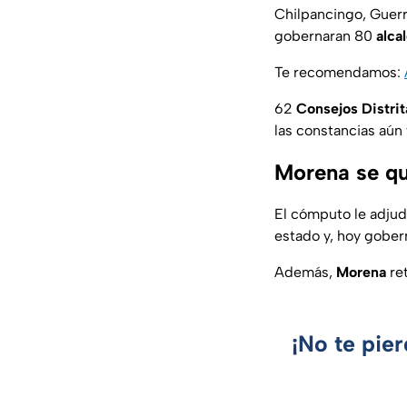
Chilpancingo, Guer
gobernaran 80
alca
Te recomendamos:
62
Consejos Distrit
las constancias aún f
Morena se q
El cómputo le adjudi
estado y, hoy gober
Además,
Morena
ret
¡No te pie