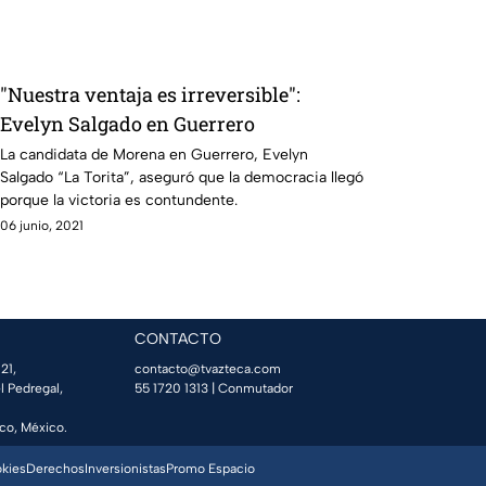
"Nuestra ventaja es irreversible":
Evelyn Salgado en Guerrero
La candidata de Morena en Guerrero, Evelyn
Salgado “La Torita”, aseguró que la democracia llegó
porque la victoria es contundente.
06 junio, 2021
CONTACTO
21,
contacto@tvazteca.com
l Pedregal,
55 1720 1313
| Conmutador
co, México.
okies
Derechos
Inversionistas
Promo Espacio