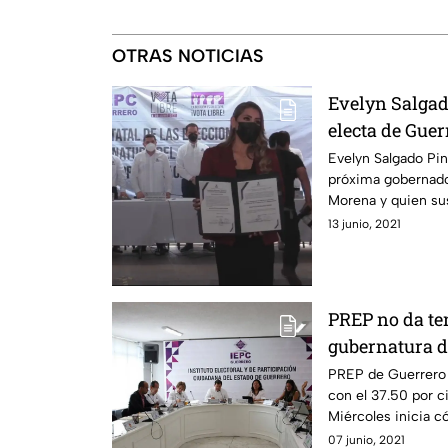
OTRAS NOTICIAS
Evelyn Salgad
electa de Guer
Evelyn Salgado Pin
próxima gobernador
Morena y quien sus
Macedonio.
13 junio, 2021
PREP no da te
gubernatura d
PREP de Guerrero 
con el 37.50 por 
Miércoles inicia có
07 junio, 2021