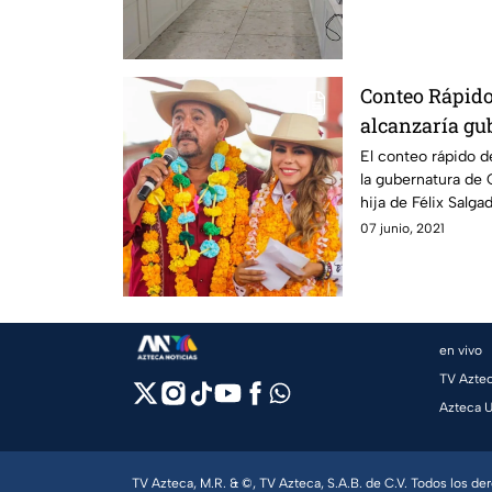
Conteo Rápido
alcanzaría gu
El conteo rápido d
la gubernatura de 
hija de Félix Salg
07 junio, 2021
en vivo
TV Azte
Azteca 
TV Azteca, M.R. & ©, TV Azteca, S.A.B. de C.V. Todos los d