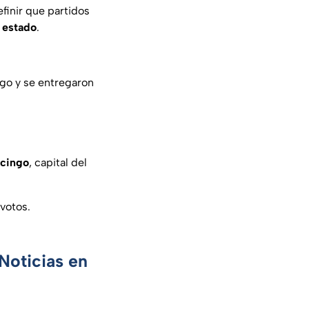
efinir que partidos
 estado
.
go y se entregaron
ncingo
, capital del
 votos.
Noticias en