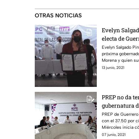
OTRAS NOTICIAS
Evelyn Salgad
electa de Guer
Evelyn Salgado Pin
próxima gobernador
Morena y quien sus
Macedonio.
13 junio, 2021
PREP no da te
gubernatura d
PREP de Guerrero 
con el 37.50 por 
Miércoles inicia có
07 junio, 2021