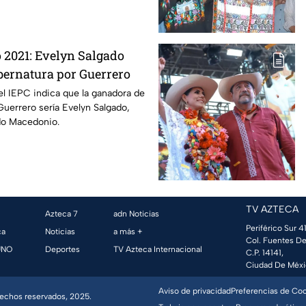
 2021: Evelyn Salgado
bernatura por Guerrero
el IEPC indica que la ganadora de
Guerrero sería Evelyn Salgado,
ado Macedonio.
TV AZTECA
Azteca 7
adn Noticias
Periférico Sur 41
ca
Noticias
a más +
Col. Fuentes De
UNO
Deportes
TV Azteca Internacional
C.P. 14141,
Ciudad De Méxi
Aviso de privacidad
Preferencias de Co
erechos reservados, 2025.