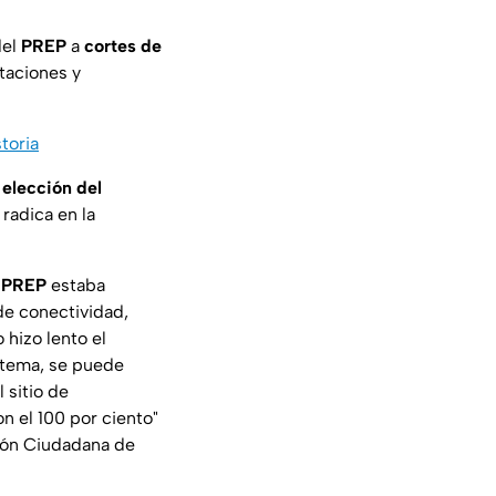
el
PREP
a
cortes de
taciones y
toria
a
elección del
radica en la
l
PREP
estaba
de conectividad,
 hizo lento el
istema, se puede
 sitio de
n el 100 por ciento"
ción Ciudadana de