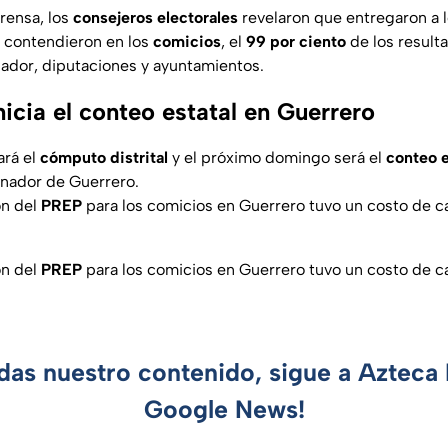
rensa, los
consejeros electorales
revelaron que entregaron a 
e contendieron en los
comicios
, el
99 por ciento
de los result
nador, diputaciones y ayuntamientos.
icia el conteo estatal en Guerrero
ará el
cómputo distrital
y el próximo domingo será el
conteo e
rnador de Guerrero.
ón del
PREP
para los comicios en Guerrero tuvo un costo de c
ón del
PREP
para los comicios en Guerrero tuvo un costo de c
rdas nuestro contenido, sigue a Azteca 
Google News!