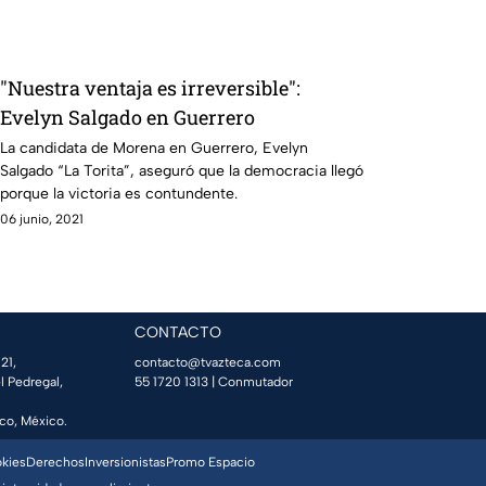
"Nuestra ventaja es irreversible":
Evelyn Salgado en Guerrero
La candidata de Morena en Guerrero, Evelyn
Salgado “La Torita”, aseguró que la democracia llegó
porque la victoria es contundente.
06 junio, 2021
CONTACTO
21,
contacto@tvazteca.com
l Pedregal,
55 1720 1313
| Conmutador
co, México.
okies
Derechos
Inversionistas
Promo Espacio