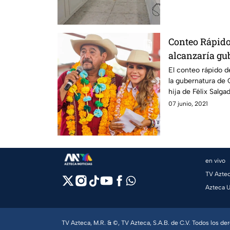
Conteo Rápido
alcanzaría gu
El conteo rápido d
la gubernatura de 
hija de Félix Salg
07 junio, 2021
en vivo
TV Azte
Azteca 
TV Azteca, M.R. & ©, TV Azteca, S.A.B. de C.V. Todos los d