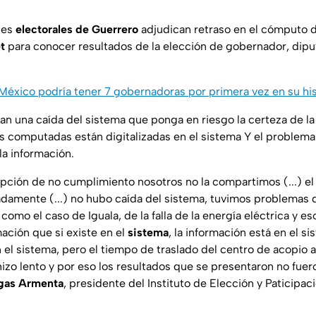
des
electorales de Guerrero
adjudican retraso en el cómputo d
et
para conocer resultados de la elección de gobernador, dipu
México podría tener 7 gobernadoras por primera vez en su his
an una caída del sistema que ponga en riesgo la certeza de l
as computadas están digitalizadas en el sistema Y el problema 
 la información.
epción de no cumplimiento nosotros no la compartimos (...) e
amente (...) no hubo caída del sistema, tuvimos problemas 
omo el caso de Iguala, de la falla de la energía eléctrica y eso
mación que si existe en el
sistema
, la información está en el s
n el sistema, pero el tiempo de traslado del centro de acopio al
izo lento y por eso los resultados que se presentaron no fuero
rgas Armenta
, presidente del Instituto de Elección y Paticipa