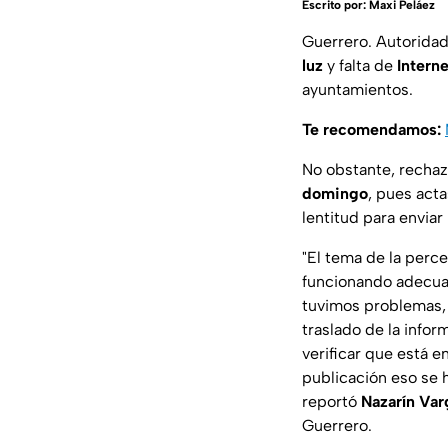
Escrito por:
Maxi Peláez
Guerrero. Autorida
luz
y falta de
Intern
ayuntamientos.
Te recomendamos:
No obstante, rechaz
domingo
, pues act
lentitud para enviar
"El tema de la perc
funcionando adecuad
tuvimos problemas, c
traslado de la infor
verificar que está e
publicación eso se h
reportó
Nazarín Va
Guerrero.