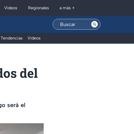
Regionales
Videos
a más +
Tendencias
Videos
dos del
go será el