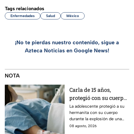
Tags relacionados
Enfermedades
Salud
México
¡No te pierdas nuestro contenido, sigue a
Azteca Noticias en Google News!
NOTA
Carla de 15 años,
protegió con su cuerpo
a su hermanita de 4
La adolescente protegió a su
hermanita con su cuerpo
durante la explosión de
durante la explosión de una
una pipa de gas en
pipa de gas en Cuernavaca;
08 agosto, 2026
Cuernavaca
tiene quemaduras de primer y