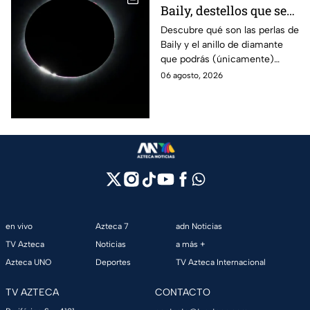
Baily, destellos que se
podrán ver
Descubre qué son las perlas de
Baily y el anillo de diamante
ÚNICAMENTE durante
que podrás (únicamente)
el eclipse solar 2026 del
observar durante el eclipse
06 agosto, 2026
12 de agosto?
solar 2026 este próximo 12 de
agosto.
en vivo
Azteca 7
adn Noticias
TV Azteca
Noticias
a más +
Azteca UNO
Deportes
TV Azteca Internacional
TV AZTECA
CONTACTO