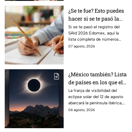
¿Se te fue? Esto puedes
hacer si se te pasó la
fecha de preinscripción
Si se te pasó el registro del
SAId 2026 Edomex, aquí la
SAID Edomex 2026
lista completa de números
telefónicos y correos de
07 agosto, 2026
atención directa por nivel
escolar para solucionarlo.
¿México también? Lista
de países en los que el
12 de agosto se verá el
La franja de visibilidad del
eclipse solar del 12 de agosto
eclipse solar total y en
abarcará la península ibérica,
los que será parcial
por lo que solo podrá
06 agosto, 2026
observarse de manera total en
algunas ciudades.