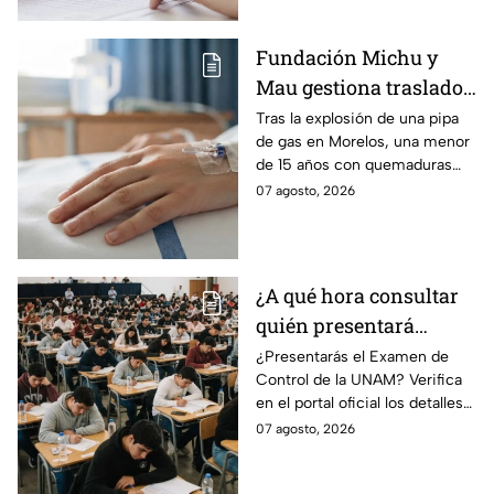
Fundación Michu y
Mau gestiona traslado
a Texas de adolescente
Tras la explosión de una pipa
de gas en Morelos, una menor
herida en explosión de
de 15 años con quemaduras
una pipa de gas en
graves será trasladada a
07 agosto, 2026
Morelos
Galveston, Texas, para recibir
atención urgente.
¿A qué hora consultar
quién presentará
examen de control?
¿Presentarás el Examen de
Control de la UNAM? Verifica
en el portal oficial los detalles
de tu cita y los puntajes
07 agosto, 2026
mínimos requeridos para esta
prueba.