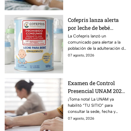
segundo grado.
Cofepris lanza alerta
por leche de bebé
adulterada: ¿Qué marca
La Cofepris lanzó un
comunicado para alertar a la
es y cómo identificarla?
población de la adulteración de
una leche para bebé.
07 agosto, 2026
Examen de Control
Presencial UNAM 2026:
consulta aquí tu sede,
¡Toma nota! La UNAM ya
habilitó “TU SITIO” para
fecha y horario
consultar la sede, fecha y
horario del Examen Control
07 agosto, 2026
Presencial 2026. Revisa aquí
cómo conocer tu cita.