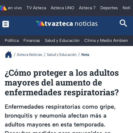
en vivo
TV Azteca
Azteca UNO
Azteca 7
Deportes
Notic
tv azteca
noticias
Política
Finanzas
Salud y Educación
Clima y Medio Ambiente
Azteca Noticias
Salud y Educación
Nota
¿Cómo proteger a los adultos
mayores del aumento de
enfermedades respiratorias?
Enfermedades respiratorias como gripe,
bronquitis y neumonía afectan más a
adultos mayores en esta temporada.