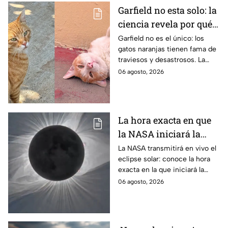
Garfield no esta solo: la
ciencia revela por qué
los gatos naranjas
Garfield no es el único: los
gatos naranjas tienen fama de
tienen tanta fama de
traviesos y desastrosos. La
hacer "desastres"
ciencia explica qué hay detrás
06 agosto, 2026
de su color y peculiar
reputación.
La hora exacta en que
la NASA iniciará la
transmisión en vivo
La NASA transmitirá en vivo el
eclipse solar: conoce la hora
del eclipse solar
exacta en la que iniciará la
cobertura para no perderte de
06 agosto, 2026
este fenómeno astronómico
único.