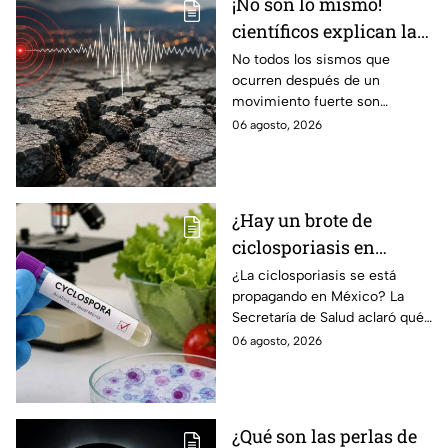
¡No son lo mismo!
científicos explican las
diferencias entre
No todos los sismos que
ocurren después de un
enjambre sísmico y
movimiento fuerte son
réplicas
réplicas. Científicos explican
06 agosto, 2026
qué es un enjambre sísmico y
qué significa.
¿Hay un brote de
ciclosporiasis en
México? Salud rompe
¿La ciclosporiasis se está
propagando en México? La
el silencio tras 33 casos
Secretaría de Salud aclaró qué
detectados
ocurre tras la detección de 33
06 agosto, 2026
casos y explicó por qué
descarta un brote.
¿Qué son las perlas de