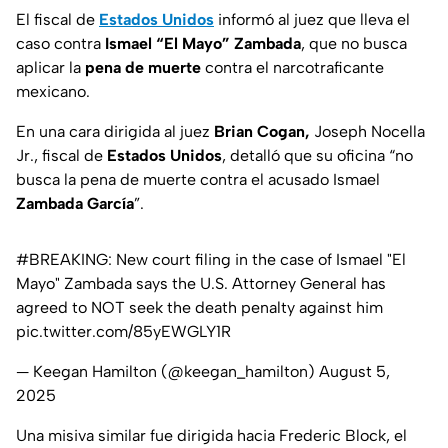
El fiscal de
Estados Unidos
informó al juez que lleva el
caso contra
Ismael “El Mayo” Zambada
, que no busca
aplicar la
pena de muerte
contra el narcotraficante
mexicano.
En una cara dirigida al juez
Brian Cogan,
Joseph Nocella
Jr., fiscal de
Estados Unidos
, detalló que su oficina “no
busca la pena de muerte contra el acusado Ismael
Zambada García
”.
#BREAKING
: New court filing in the case of Ismael "El
Mayo" Zambada says the U.S. Attorney General has
agreed to NOT seek the death penalty against him
pic.twitter.com/85yEWGLY1R
— Keegan Hamilton (@keegan_hamilton)
August 5,
2025
Una misiva similar fue dirigida hacia Frederic Block, el