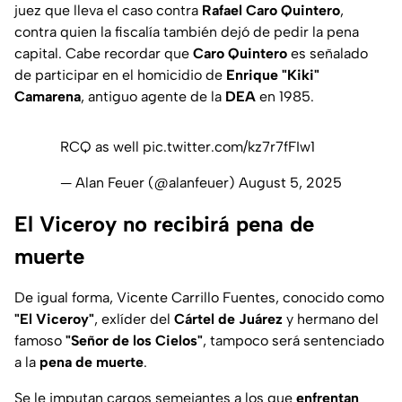
juez que lleva el caso contra
Rafael Caro Quintero
,
contra quien la fiscalía también dejó de pedir la pena
capital. Cabe recordar que
Caro Quintero
es señalado
de participar en el homicidio de
Enrique "Kiki"
Camarena
, antiguo agente de la
DEA
en 1985.
RCQ as well
pic.twitter.com/kz7r7fFIw1
— Alan Feuer (@alanfeuer)
August 5, 2025
El Viceroy no recibirá pena de
muerte
De igual forma, Vicente Carrillo Fuentes, conocido como
"El Viceroy"
, exlíder del
Cártel de Juárez
y hermano del
famoso
"Señor de los Cielos"
, tampoco será sentenciado
a la
pena de muerte
.
Se le imputan cargos semejantes a los que
enfrentan