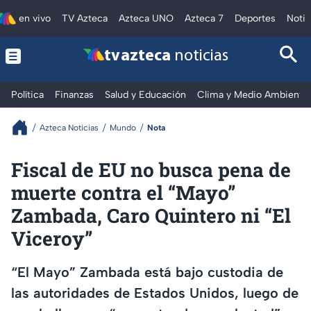
en vivo
TV Azteca
Azteca UNO
Azteca 7
Deportes
Notic
tv azteca
noticias
Política
Finanzas
Salud y Educación
Clima y Medio Ambiente
Azteca Noticias
Mundo
Nota
Fiscal de EU no busca pena de
muerte contra el “Mayo”
Zambada, Caro Quintero ni “El
Viceroy”
“El Mayo” Zambada está bajo custodia de
las autoridades de Estados Unidos, luego de