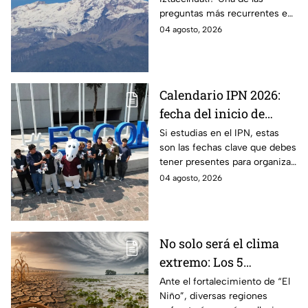
diferencias
preguntas más recurrentes es
si puede o no hacer erupción;
04 agosto, 2026
te contamos todo lo que
necesitas saber.
Calendario IPN 2026:
fecha del inicio de
clases y vacaciones y
Si estudias en el IPN, estas
son las fechas clave que debes
días sin actividades
tener presentes para organizar
el semestre y no perder
04 agosto, 2026
ningún periodo importante.
No solo será el clima
extremo: Los 5
alimentos que podrían
Ante el fortalecimiento de “El
Niño”, diversas regiones
subir de precio por “El