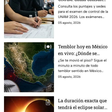
si eres candidato
Consulta los puntajes y sedes
para el examen de control de la
UNAM 2026. Los exámenes
serán del 12 al 19 de agosto y el
05 agosto, 2026
ciclo escolar inicia el 31 de
agosto.
Temblor hoy en México
en vivo: ¿Dónde se
registró sismo este 5 de
¿Se te movió el piso? Sigue el
minuto a minuto de todo
agosto? Magnitud,
temblor sentido en México
epicentro y todo sobre
con magnitud, epicentro y
05 agosto, 2026
la actividad sísmica al
reporte oficial de autoridades.
momento
La duración exacta que
tendrá el eclipse solar