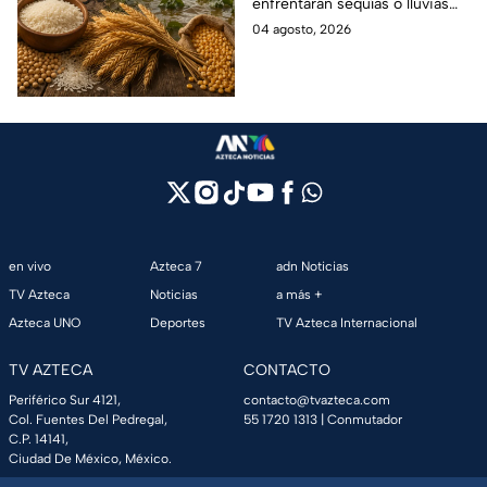
enfrentarán sequías o lluvias
Niño”
extremas, afectando la
04 agosto, 2026
producción de alimentos y de
las cosechas.
en vivo
Azteca 7
adn Noticias
TV Azteca
Noticias
a más +
Azteca UNO
Deportes
TV Azteca Internacional
TV AZTECA
CONTACTO
Periférico Sur 4121,
contacto@tvazteca.com
Col. Fuentes Del Pedregal,
55 1720 1313
| Conmutador
C.P. 14141,
Ciudad De México, México.