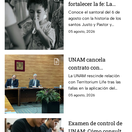
fortalecer la fe: La
plegaria para pedirle a
Conoce el santoral del 6 de
agosto con la historia de los
los Santos Justo y
santos Justo y Pastor y
Pastor por la
descubre la oración devocional
05 agosto, 2026
protección de la
de hoy para los niños.
infancia este 6 de
agosto
UNAM cancela
contrato con
Territorium Life, alista
La UNAM rescinde relación
con Territorium Life tras las
auditoría externa y
fallas en la aplicación del
recurrirá a la ASF tras
examen de licenciatura y
05 agosto, 2026
exámenes de
recurrirá a la ASF.
licenciatura
Examen de control de
UNAM: Cómo consultar