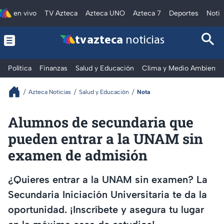
en vivo
TV Azteca
Azteca UNO
Azteca 7
Deportes
Notic
tv azteca
noticias
Política
Finanzas
Salud y Educación
Clima y Medio Ambiente
Azteca Noticias
Salud y Educación
Nota
Alumnos de secundaria que
pueden entrar a la UNAM sin
examen de admisión
¿Quieres entrar a la UNAM sin examen? La
Secundaria Iniciación Universitaria te da la
oportunidad. ¡Inscríbete y asegura tu lugar