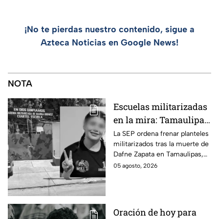
¡No te pierdas nuestro contenido, sigue a
Azteca Noticias en Google News!
NOTA
Escuelas militarizadas
en la mira: Tamaulipas
acata cierre de
La SEP ordena frenar planteles
militarizados tras la muerte de
planteles tras el caso
Dafne Zapata en Tamaulipas,
Dafne Zapata; otros
generando el cierre de cinco
05 agosto, 2026
estados defienden su
escuelas y resistencia estatal.
modelo
Oración de hoy para