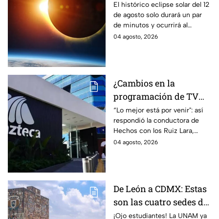
del 12 de agosto que
El histórico eclipse solar del 12
de agosto solo durará un par
oscurecerá el cielo
de minutos y ocurrirá al
completamente
atardecer en diferentes
04 agosto, 2026
ciudades del mundo.
¿Cambios en la
programación de TV
Azteca? Esto respondió
“Lo mejor está por venir": así
respondió la conductora de
la televisora sobre los
Hechos con los Ruiz Lara,
rumores difundidos
Christian Lara, ante la
04 agosto, 2026
polémica generada por
supuestos cambios en TV
Azteca.
De León a CDMX: Estas
son las cuatro sedes del
examen de control de
¡Ojo estudiantes! La UNAM ya