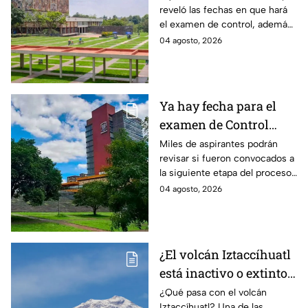
reveló las fechas en que hará
la UNAM
el examen de control, además
sorprendió con cuatro sedes,
04 agosto, 2026
¿de cuáles se trata? Te
contamos.
Ya hay fecha para el
examen de Control
Presencial UNAM 2026:
Miles de aspirantes podrán
revisar si fueron convocados a
aquí te damos la fecha
la siguiente etapa del proceso
exacta
de ingreso a licenciatura y
04 agosto, 2026
conocer cuándo les toca
acudir.
¿El volcán Iztaccíhuatl
está inactivo o extinto?
Estas son las
¿Qué pasa con el volcán
Iztaccíhuatl? Una de las