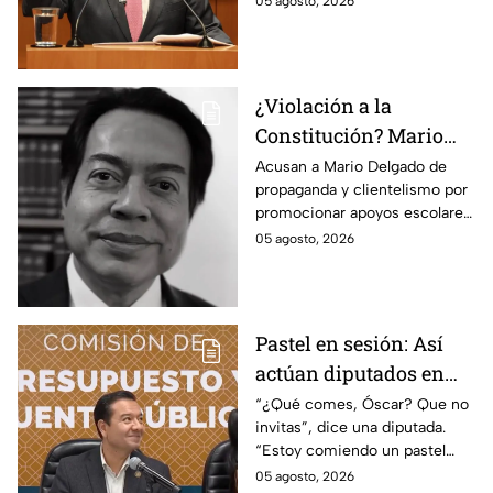
05 agosto, 2026
Nicaragua
lineamientos de censura.
¿Violación a la
Constitución? Mario
Delgado usa la beca
Acusan a Mario Delgado de
propaganda y clientelismo por
Rita Cetina para hacer
promocionar apoyos escolares
propaganda
como un “favor” del gobierno.
05 agosto, 2026
Pastel en sesión: Así
actúan diputados en
Comisión de
“¿Qué comes, Óscar? Que no
invitas”, dice una diputada.
Presupuesto
“Estoy comiendo un pastel
muy rico”, responde Óscar
05 agosto, 2026