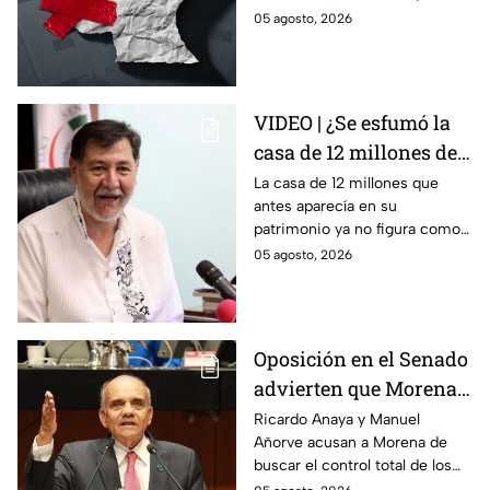
qué mentira; advierte
permitirían decidir qué es
05 agosto, 2026
Maru Campos
verdad o mentira y sancionar a
medios críticos.
VIDEO | ¿Se esfumó la
casa de 12 millones de
Noroña? Esto
La casa de 12 millones que
antes aparecía en su
respondió sobre su
patrimonio ya no figura como
declaración
inmueble en su declaración.
05 agosto, 2026
patrimonial 2026
Noroña asegura que todo se
explica por el crédito.
Oposición en el Senado
advierten que Morena
busca silenciar a la
Ricardo Anaya y Manuel
Añorve acusan a Morena de
prensa como en
buscar el control total de los
Venezuela, Cuba y
medios con nuevos