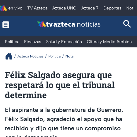
en vivo
TV Azteca
Azteca UNO
Azteca 7
Deportes
Notic
tv azteca
noticias
Política
Finanzas
Salud y Educación
Clima y Medio Ambiente
Azteca Noticias
Política
Nota
Félix Salgado asegura que
respetará lo que el tribunal
determine
El aspirante a la gubernatura de Guerrero,
Félix Salgado, agradeció el apoyo que ha
recibido y dijo que tiene un compromiso