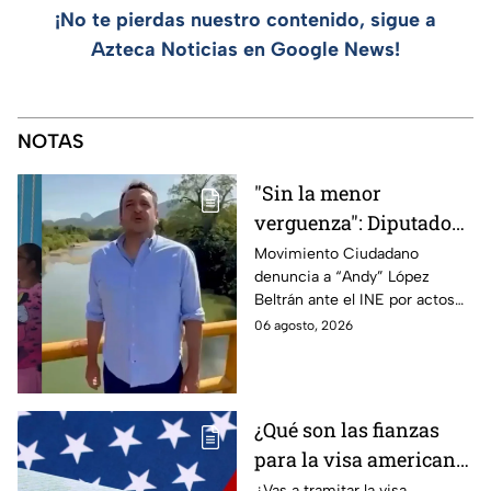
¡No te pierdas nuestro contenido, sigue a
Azteca Noticias en Google News!
NOTAS
"Sin la menor
verguenza": Diputado
Juan Zavala denuncia
Movimiento Ciudadano
denuncia a “Andy” López
ante el INE a Andy
Beltrán ante el INE por actos
López Beltrán por
anticipados de campaña en
06 agosto, 2026
campaña anticipada en
Tabasco.
Tabasco
¿Qué son las fianzas
para la visa americana
y por qué causan tanta
¿Vas a tramitar la visa