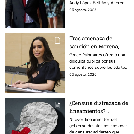
Andy López Beltrán y Andrea
anticipados de
Chávez, al acusarlos de realizar
05 agosto, 2026
campaña
presuntos actos anticipados
de campaña.
Tras amenaza de
sanción en Morena,
Grace Palomares pide
Grace Palomares ofreció una
disculpa pública por sus
perdón a adultos
comentarios sobre los adultos
mayores
mayores y aseguró que acatará
05 agosto, 2026
la resolución de Morena sobre
su futuro político.
¿Censura disfrazada de
lineamientos?
Gobierno podría
Nuevos lineamientos del
gobierno desatan acusaciones
decidir qué es verdad y
de censura; advierten que