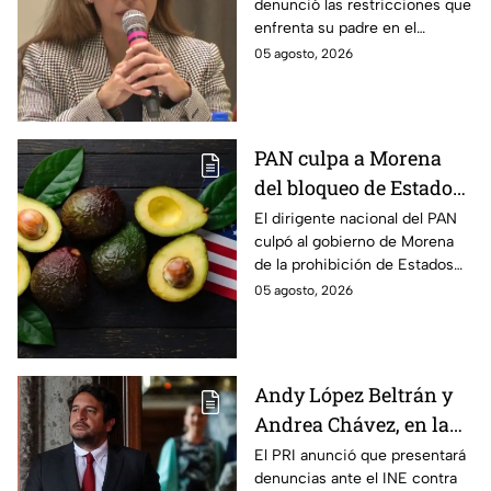
denunció las restricciones que
Altiplano; buscan que
enfrenta su padre en el
salga del penal
Altiplano y anunció que
05 agosto, 2026
buscarán un amparo para que
continúe su proceso en prisión
domiciliaria.
PAN culpa a Morena
del bloqueo de Estados
Unidos al aguacate de
El dirigente nacional del PAN
culpó al gobierno de Morena
Michoacán
de la prohibición de Estados
Unidos para exportar aguacate
05 agosto, 2026
de Michoacán.
Andy López Beltrán y
Andrea Chávez, en la
mira del PRI por
El PRI anunció que presentará
denuncias ante el INE contra
presuntos actos