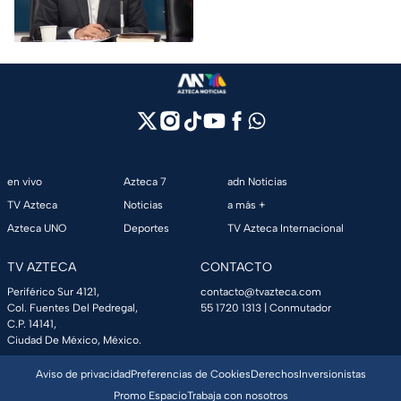
Bautista del PVEM. Así el
actuar de los legisladores en
plena Comisión de
Presupuesto.
en vivo
Azteca 7
adn Noticias
TV Azteca
Noticias
a más +
Azteca UNO
Deportes
TV Azteca Internacional
TV AZTECA
CONTACTO
Periférico Sur 4121,
contacto@tvazteca.com
Col. Fuentes Del Pedregal,
55 1720 1313
| Conmutador
C.P. 14141,
Ciudad De México, México.
Aviso de privacidad
Preferencias de Cookies
Derechos
Inversionistas
Promo Espacio
Trabaja con nosotros