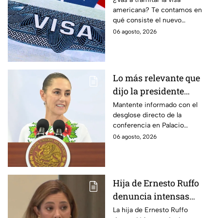
americana? Te contamos en
controversia?
qué consiste el nuevo
programa de fianzas
06 agosto, 2026
reembolsables de hasta 15 mil
dólares y a qué países aplica.
Lo más relevante que
dijo la presidente
Claudia Sheinbaum
Mantente informado con el
desglose directo de la
hoy jueves 6 de agosto
conferencia en Palacio
en la mañanera
Nacional este jueves 6 de
06 agosto, 2026
agosto. Descubre las medidas
anunciadas por la presidente
en tiempo real.
Hija de Ernesto Ruffo
denuncia intensas
restricciones en el
La hija de Ernesto Ruffo