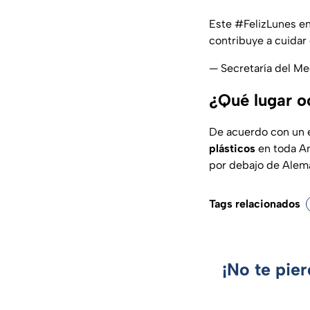
Este
#FelizLunes
en
contribuye a cuidar
— Secretaría del
¿Qué lugar o
De acuerdo con un e
plásticos
en toda Am
por debajo de Alema
Tags relacionados
¡No te pie