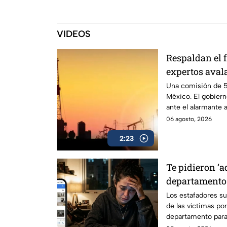
VIDEOS
Respaldan el 
expertos avala
noreste del pa
Una comisión de 54
México. El gobiern
ante el alarmante
natural.
06 agosto, 2026
2:23
Te pidieron ‘a
departamento
dinero con las
Los estafadores su
de las víctimas po
sociales
departamento para 