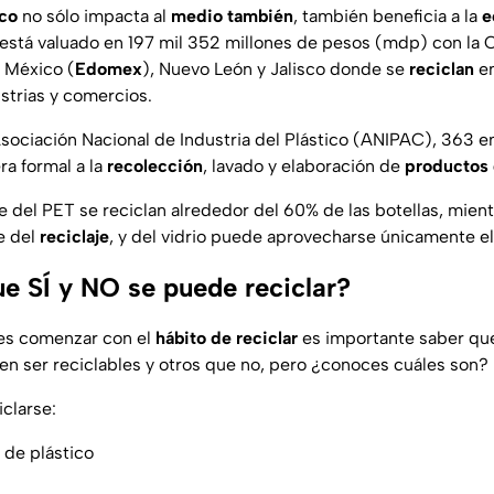
ico
no sólo impacta al
medio también
, también beneficia a la
e
está valuado en 197 mil 352 millones de pesos (mdp) con la
e México (
Edomex
), Nuevo León y Jalisco donde se
reciclan
en
strias y comercios.
sociación Nacional de Industria del Plástico (ANIPAC), 363 
a formal a la
recolección
, lavado y elaboración de
productos 
e del PET se reciclan alrededor del 60% de las botellas, mient
e del
reciclaje
, y del vidrio puede aprovecharse únicamente el
ue SÍ y NO se puede reciclar?
res comenzar con el
hábito de reciclar
es importante saber que
n ser reciclables y otros que no, pero ¿conoces cuáles son?
clarse:
 de plástico