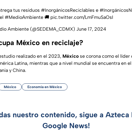
trega tus residuos
#InorgánicosReciclables
e
#InorgánicosN
 el
#MedioAmbiente
🚚
pic.twitter.com/LmFmuSaOsI
 Medio Ambiente (@SEDEMA_CDMX)
June 17, 2024
cupa México en reciclaje?
studio realizado en el 2023,
México
se corona como el líder
érica Latina, mientras que a nivel mundial se encuentra en el 
nia y China.
México
Economía en México
rdas nuestro contenido, sigue a Azteca 
Google News!