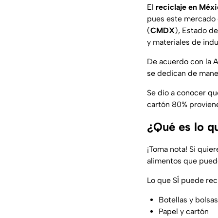
El
reciclaje en Méx
pues este mercado 
(
CMDX
), Estado d
y materiales de indu
De acuerdo con la A
se dedican de maner
Se dio a conocer qu
cartón 80% provien
¿Qué es lo q
¡Toma nota! Si quie
alimentos que puede
Lo que SÍ puede reci
Botellas y bolsas
Papel y cartón