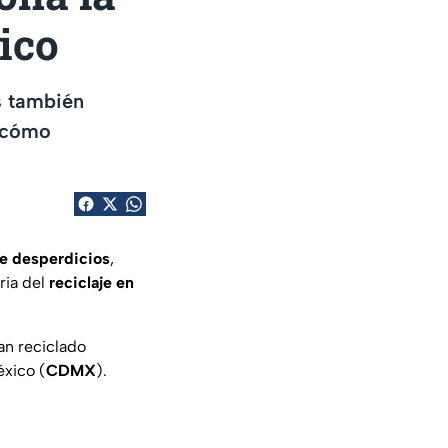
ico
s también
s cómo
de desperdicios
,
ria del
reciclaje en
an reciclado
éxico (
CDMX
).