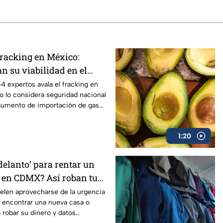
fracking en México:
n su viabilidad en el
ís
 expertos avala el fracking en
o lo considera seguridad nacional
 aumento de importación de gas
1:20
delanto’ para rentar un
 en CDMX? Así roban tu
 falsas rentas en redes
elen aprovecharse de la urgencia
r encontrar una nueva casa o
robar su dinero y datos