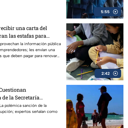
5:55
ecibir una carta del
ran las estafas para
arca” en México; consejos
provechan la información pública
 emprendedores; les envían una
se
es que deben pagar para renovar
2:42
Cuestionan
 de la Secretaría
 tras multa a la
: La polémica sanción de la
rrupción; expertos señalan como