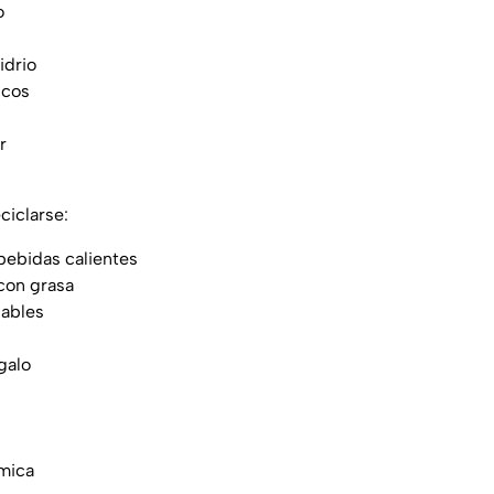
o
idrio
icos
r
ciclarse:
bebidas calientes
con grasa
ables
galo
mica