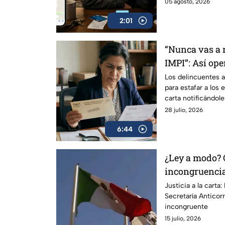
personales.
05 agosto, 2026
2:01
“Nunca vas a r
IMPI”: Así ope
“renovar tu m
Los delincuentes a
para estafar a los
para proteger
carta notificándol
su marca.
28 julio, 2026
6:44
¿Ley a modo? 
incongruencia
Anticorrupción
Justicia a la carta
Secretaría Antico
Femexfut
incongruente
15 julio, 2026