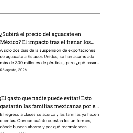
¿Subirá el precio del aguacate en
México? El impacto tras el frenar los
envíos a Estados Unidos
A solo dos días de la suspensión de exportaciones
de aguacate a Estados Unidos, se han acumulado
más de 300 millones de pérdidas, pero ¿qué pasará
con su precio?
06 agosto, 2026
¡El gasto que nadie puede evitar! Esto
gastarán las familias mexicanas por el
regreso a clases 2026
El regreso a clases se acerca y las familias ya hacen
cuentas. Conoce cuánto cuestan los uniformes,
dónde buscan ahorrar y por qué recomiendan