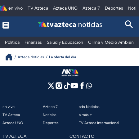
en vivo
TV Azteca
Azteca UNO
Azteca 7
Deportes
Notic
tv azteca
noticias
Política
Finanzas
Salud y Educación
Clima y Medio Ambiente
Azteca Noticias
La oferta del día
en vivo
Azteca 7
adn Noticias
TV Azteca
Noticias
a más +
Azteca UNO
Deportes
TV Azteca Internacional
TV AZTECA
CONTACTO