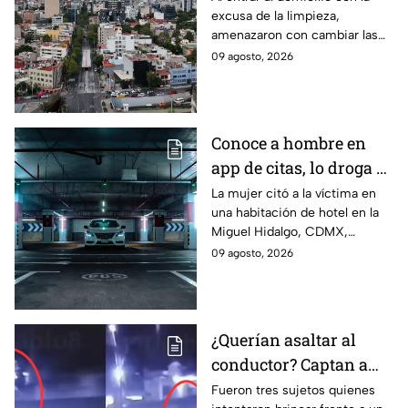
excusa de la limpieza,
Cae banda por despojo
amenazaron con cambiar las
de inmueble en la GAM
chapas, ya que mostraron un
09 agosto, 2026
supuesto documento que
decía que la propiedad les
pertenecía.
Conoce a hombre en
app de citas, lo droga y
le quita hasta el auto:
La mujer citó a la víctima en
una habitación de hotel en la
Nuevo modus operandi
Miguel Hidalgo, CDMX,
del robo de
dejándolo inconsciente
09 agosto, 2026
automóviles en CDMX
después de una copa de vino;
así fue el robo de su auto.
¿Querían asaltar al
conductor? Captan a
tres sujetos brincando
Fueron tres sujetos quienes