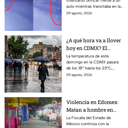
intentaron brincar frente a un
frente a un auto en
auto mientras transitaba en la
Cuajimalpa, CDMX
México-Toluca, en Cuajimalpa,
09 agosto, 2026
CDMX.
¿A qué hora va a llover
hoy en CDMX? El
pronóstico del clima
La temperatura de este
domingo en la CDMX pasará
para este domingo
de los 18° hasta los 23°C,
acompañado de lluvias en
09 agosto, 2026
algunas zonas de la capital del
país; todo lo que debes saber.
Violencia en Edomex:
Matan a hombre en
plena fiesta patronal en
La Fiscalía del Estado de
México continúa con la
calles de