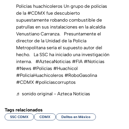
Policías huachicoleros Un grupo de policías
de la #CDMX fue descubierto
supuestamente robando combustible de
patrullas en sus instalaciones en la alcaldía
Venustiano Carranza. ⁣ ⁣ Presuntamente el
director de la Unidad de la Policía
Metropolitana sería el supuesto autor del
hecho. ⁣ ⁣ La SSC ha iniciado una investigación
interna. ⁣ ⁣ #AztecaNoticias #FIA #Noticias
#News #Policías #Huachicol
#PolicíaHuachicoleros #RoboGasolina
#CDMX #policíascorruptos
♬ sonido original - Azteca Noticias
Tags relacionados
SSC CDMX
CDMX
Delitos en México