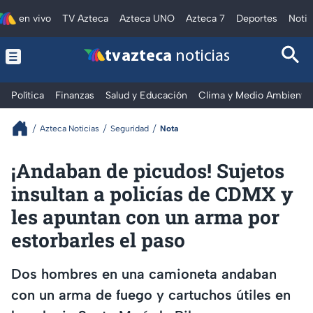
en vivo
TV Azteca
Azteca UNO
Azteca 7
Deportes
Notic
tv azteca
noticias
Política
Finanzas
Salud y Educación
Clima y Medio Ambiente
Azteca Noticias
Seguridad
Nota
¡Andaban de picudos! Sujetos
insultan a policías de CDMX y
les apuntan con un arma por
estorbarles el paso
Dos hombres en una camioneta andaban
con un arma de fuego y cartuchos útiles en