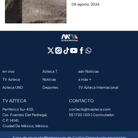
por lluvias intensas
CDMX. Conce qué otras
08 agosto, 2026
alcaldías cuentan con alerta
este 8 de agosto.
en vivo
Azteca 7
adn Noticias
TV Azteca
Noticias
a más +
Azteca UNO
Deportes
TV Azteca Internacional
TV AZTECA
CONTACTO
Periférico Sur 4121,
contacto@tvazteca.com
Col. Fuentes Del Pedregal,
55 1720 1313
| Conmutador
C.P. 14141,
Ciudad De México, México.
Aviso de privacidad
Preferencias de Cookies
Derechos
Inversionistas