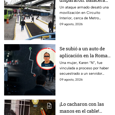
dispararon: Balacera
cerca del Metro
Un ataque armado desató una
movilización en Circuito
Oceanía deja un
Interior, cerca de Metro
lesionado
Oceanía. Un hombre resultó
09 agosto, 2026
herido y fue llevado por sus
medios a un hospital.
Se subió a un auto de
aplicación en la Roma
Norte y apareció sin
Una mujer, Karen “N”, fue
vinculada a proceso por haber
vida en Ecatepec: Así
secuestrado a un servidor
secuestraron a un
público de la Fiscalía de la
09 agosto, 2026
servidor público de la
CDMX, quien fue encontrado
Fiscalía de la CDMX
sin vida.
¡Lo cacharon con las
manos en el cable!