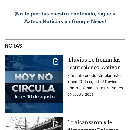
¡No te pierdas nuestro contenido, sigue a
Azteca Noticias en Google News!
NOTAS
¡Lluvias no frenan las
restricciones! Activan
el Hoy No Circula para
¿Tu auto puede circular este
lunes 10 de agosto? Revisa
estos automovilistas
cómo aplican las restrcciones
este lunes
del Hoy No Circula en CDMX y
09 agosto, 2026
Edomex antes de salir y evita
una multa.
Lo alcanzaron y le