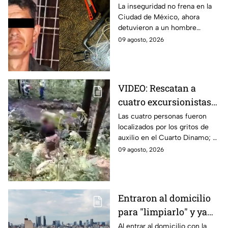
Detienen a hombre por
La inseguridad no frena en la
Ciudad de México, ahora
robo en la CDMX
detuvieron a un hombre
robando cables; los reportes
09 agosto, 2026
indican que llevaba al menos 2
metros.
VIDEO: Rescatan a
cuatro excursionistas
perdidos en Los
Las cuatro personas fueron
localizados por los gritos de
Dinamos, CDMX
auxilio en el Cuarto Dinamo; al
ser rescatados se encontraban
09 agosto, 2026
nerviosos; sin embargo, su
estado de salud era estable.
Entraron al domicilio
para "limpiarlo" y ya
no lo dejaron entrar:
Al entrar al domicilio con la