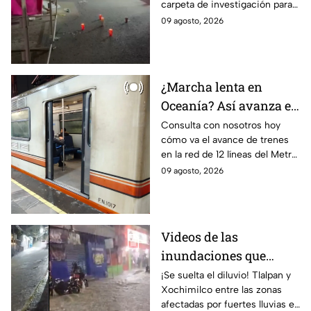
carpeta de investigación para
Nezahualcóyotl
determinar los motivos del
09 agosto, 2026
asesinato del hombre en fiesta
patronal de Nazahualcóyotl.
¿Marcha lenta en
Oceanía? Así avanza el
Metro de la CDMX en la
Consulta con nosotros hoy
cómo va el avance de trenes
Línea B, 8 y 3 este
en la red de 12 líneas del Metro
domingo
CDMX y toma previsiones en
09 agosto, 2026
tus traslados este domingo 9
de agosto.
Videos de las
inundaciones que
dejaron las lluvias en
¡Se suelta el diluvio! Tlalpan y
Xochimilco entre las zonas
Tlalpan y Xochimilco
afectadas por fuertes lluvias en