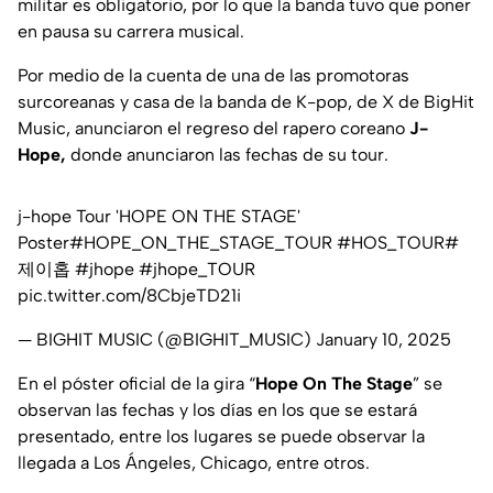
militar es obligatorio, por lo que la banda tuvo que poner
en pausa su carrera musical.
Por medio de la cuenta de una de las promotoras
surcoreanas y casa de la banda de K-pop, de X de BigHit
Music, anunciaron el regreso del rapero coreano
J-
Hope,
donde anunciaron las fechas de su tour.
j-hope Tour 'HOPE ON THE STAGE'
Poster
#HOPE_ON_THE_STAGE_TOUR
#HOS_TOUR
#
제이홉
#jhope
#jhope_TOUR
pic.twitter.com/8CbjeTD21i
— BIGHIT MUSIC (@BIGHIT_MUSIC)
January 10, 2025
En el póster oficial de la gira “
Hope On The Stage
” se
observan las fechas y los días en los que se estará
presentado, entre los lugares se puede observar la
llegada a Los Ángeles, Chicago, entre otros.