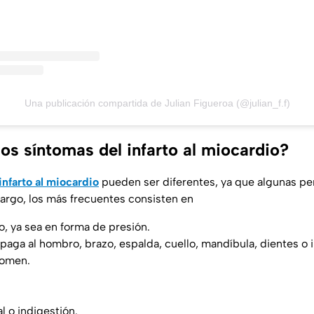
Una publicación compartida de Julian Figueroa (@julian_f.f)
os síntomas del infarto al miocardio?
infarto al miocardio
pueden ser diferentes, ya que algunas pe
bargo, los más frecuentes consisten en
o, ya sea en forma de presión.
paga al hombro, brazo, espalda, cuello, mandíbula, dientes o i
domen.
 o indigestión.