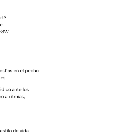
art?
e.
7F8W
stías en el pecho
dos.
édico ante los
o arritmias,
estilo de vida