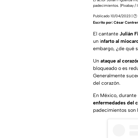
El actor Julián Figueroa mu
padecimientos. |Pixabay / 
Publicado 10/04/2023 | 🕑 
Escrito por:
César Contre
El cantante
Julián 
un i
nfarto al miocar
embargo, ¿de qué se
Un
ataque al corazó
bloqueado o es redu
Generalmente sucede
del corazón.
En México, durante
enfermedades del 
padecimientos son l