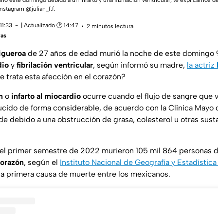
rió este domingo debido a un infarto y una fibrilación ventricular; te explicamos d
Instagram @julian_f.f.
11:33
| Actualizado 🕑 14:47
2 minutos lectura
ras
Figueroa
de 27 años de edad murió la noche de este domingo 9
dio
y
fibrilación ventricular
, según informó su madre,
la actriz
 trata esta afección en el corazón?
n
o
infarto al miocardio
ocurre cuando el flujo de sangre que v
cido de forma considerable, de acuerdo con la Clínica Mayo 
 debido a una obstrucción de grasa, colesterol u otras sustan
 el primer semestre de 2022 murieron 105 mil 864 personas 
corazón
, según el
Instituto Nacional de Geografía y Estadística
a primera causa de muerte entre los mexicanos.