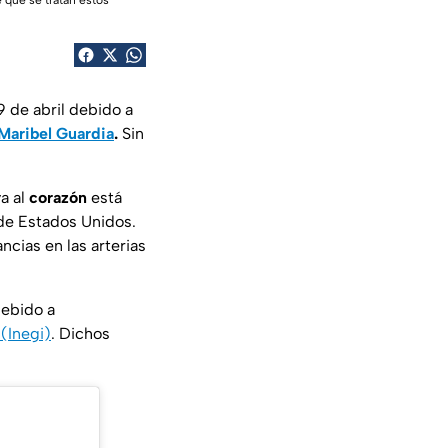
e qué se tratan estos
 de abril debido a
Maribel Guardia
.
Sin
a al
corazón
está
de Estados Unidos.
cias en las arterias
debido a
 (Inegi)
. Dichos