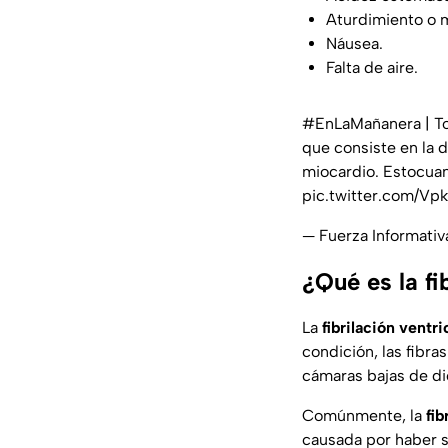
Aturdimiento o 
Náusea.
Falta de aire.
#EnLaMañanera
| T
que consiste en la 
miocardio. Estocuan
pic.twitter.com/V
— Fuerza Informati
¿Qué es la fi
La
fibrilación ventri
condición, las fibr
cámaras bajas de di
Comúnmente, la
fib
causada por haber s