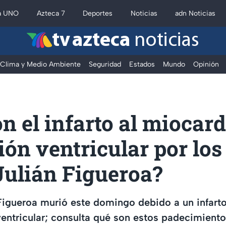
a UNO
Azteca 7
Deportes
Noticias
adn Noticias
tv azteca
noticias
Clima y Medio Ambiente
Seguridad
Estados
Mundo
Opinión
n el infarto al miocard
ción ventricular por los
Julián Figueroa?
 Figueroa murió este domingo debido a un infart
 ventricular; consulta qué son estos padecimiento