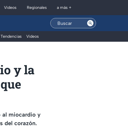
Regionales
Videos
a más +
Tendencias
Videos
io y la
 que
o al miocardio y
s del corazón.