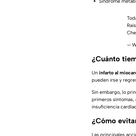
Síndrome metab
Tod
Rais
Che
— W
¿Cuánto tiem
Un
infarto al miocar
pueden irse y regre
Sin embargo, lo prin
primeros síntomas, 
insuficiencia cardía
¿Cómo evitar
Las principales acc