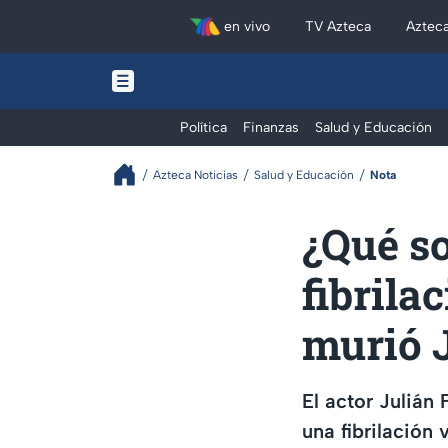
en vivo
TV Azteca
Aztec
Política
Finanzas
Salud y Educación
Azteca Noticias
Salud y Educación
Nota
¿Qué so
fibrila
murió 
El actor Julián
una fibrilación