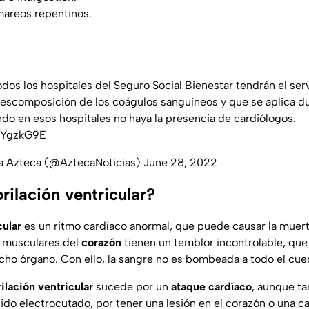
mareos repentinos.
odos los hospitales del Seguro Social Bienestar tendrán el ser
descomposición de los coágulos sanguíneos y que se aplica dur
do en esos hospitales no haya la presencia de cardiólogos.
pkYgzkG9E
va Azteca (@AztecaNoticias)
June 28, 2022
brilación ventricular?
cular
es un ritmo cardíaco anormal, que puede causar la muert
as musculares del
corazón
tienen un temblor incontrolable, que
cho órgano. Con ello, la sangre no es bombeada a todo el cue
rilación ventricular
sucede por un
ataque cardíaco
, aunque t
ido electrocutado, por tener una lesión en el corazón o una ca