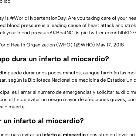
ólico.
ay is
#WorldHypertensionDay
. Are you taking care of your he
ed blood pressure is a leading cause of heart attack and strok
ck your blood pressure!
#BeatNCDs
pic.twitter.com/thIbKD
orld Health Organization (WHO) (@WHO)
May 17, 2018
po dura un infarto al miocardio?
dio
puede durar unos pocos minutos, aunque también las mole
sar, según la Biblioteca Nacional de medicina de Estados Uni
cipal es llamar al número de emergencias y solicitar auxilio m
con el fin de evitar un riesgo mayor de afecciones graves, com
ca o muerte.
 un infarto al miocardio?
iones para evitar un
infarto al miocardio
consisten en llevar un 