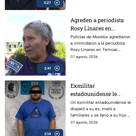
3:27
de Réplica.
Agreden a periodista
Rosy Linares en
Morelos durante
Policías de Morelos agredieron
e intimidaron a la periodista
cobertura del asesinato
Rosy Linares en Temoac
del alcalde de Temoac
mientras realizaba una
07 agosto, 2026
cobertura. La gobernadora
2:41
Margarita González mantiene
el silencio.
Exmilitar
estadounidense le
disparó a su ex en
Un exmilitar estadounidense le
disparó a su ex, mató a
Saltillo, mató a
familiares y se llevó a su hijo a
familiares y se llevó a
la frontera.
07 agosto, 2026
su hijo
2:14