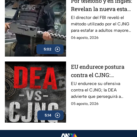
Por teléfono y en inglés:
Revelan la nueva estafa
del CJNG a adultos
El director del FBI reveló el
método utilizado por el CJNG
mayores de Estados
para estafar a adultos mayores
Unidos
de Estados Unidos desde
06 agosto, 2026
México.
5:02
EU endurece postura
contra el CJNG:
advierte que también
EU endurece su ofensiva
contra el CJNG; la DEA
irá por políticos que
advierte que perseguirá a
protejan al cártel
políticos que protejan al cártel
05 agosto, 2026
y anuncia millonarias
5:14
recompensas por sus líderes.