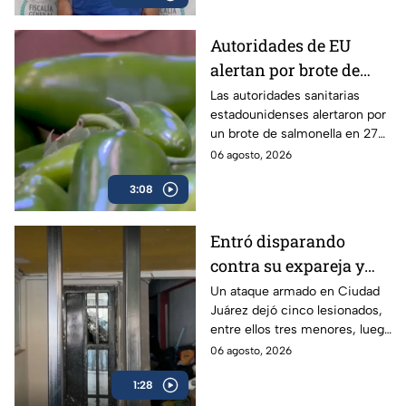
Autoridades de EU
alertan por brote de
Salmonella en cultivos
Las autoridades sanitarias
estadounidenses alertaron por
de jalapeño en México
un brote de salmonella en 27
estados vinculados a el chile
06 agosto, 2026
jalapeño cultivados en México.
3:08
Entró disparando
contra su expareja y
sus hijos: Ataque
Un ataque armado en Ciudad
Juárez dejó cinco lesionados,
armado conmociona a
entre ellos tres menores, luego
Ciudad Juárez
de que un exesposo
06 agosto, 2026
presuntamente disparara
1:28
contra su expareja y su nueva
pareja.