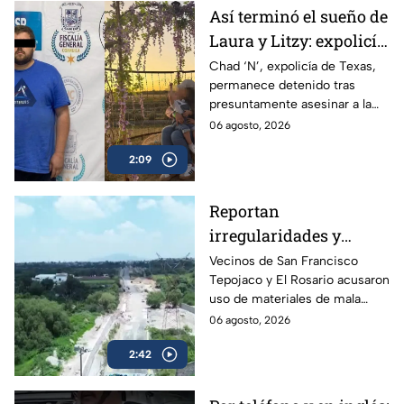
Así terminó el sueño de
Laura y Litzy: expolicía
de Texas permanece
Chad ‘N’, expolicía de Texas,
permanece detenido tras
detenido por
presuntamente asesinar a la
multihomicidio en
familia de su expareja en
06 agosto, 2026
Saltillo
Saltillo; pretendía huir a EU con
2:09
su hijo.
Reportan
irregularidades y
posible desvío de
Vecinos de San Francisco
Tepojaco y El Rosario acusaron
recursos en obras
uso de materiales de mala
viales de Cuautitlán
calidad en una obra de 23
06 agosto, 2026
Izcalli, Edomex
millones de pesos que lleva 20
2:42
años inconclusa en Cuautitlán
Izcalli, Edomex.