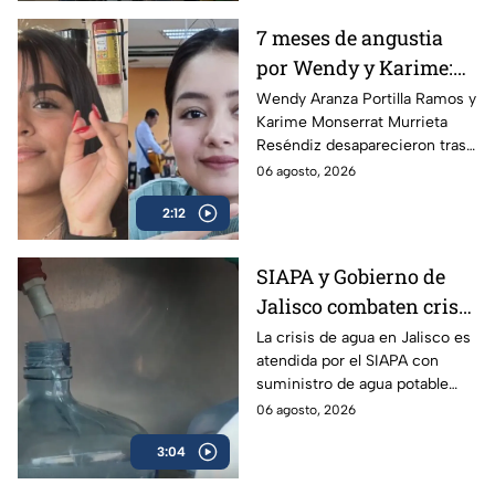
7 meses de angustia
por Wendy y Karime:
desaparecieron tras
Wendy Aranza Portilla Ramos y
Karime Monserrat Murrieta
acudir a funeral de
Reséndiz desaparecieron tras
reportero en Veracruz
asistir al funeral del reportero
06 agosto, 2026
Carlos Castro, asesinado en
2:12
Poza Rica, Veracruz.
SIAPA y Gobierno de
Jalisco combaten crisis
de agua y llevan
La crisis de agua en Jalisco es
atendida por el SIAPA con
suministro potable
suministro de agua potable
gratuito a colonias
gratuito, nuevas obras de
06 agosto, 2026
afectadas
potabilización y apoyo en
3:04
colonias afectadas.