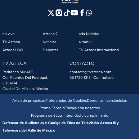
en vivo
Azteca 7
adn Noticias
TV Azteca
Noticias
a más +
Azteca UNO
Deportes
TV Azteca Internacional
TV AZTECA
CONTACTO
Periférico Sur 4121,
contacto@tvazteca.com
Col. Fuentes Del Pedregal,
55 1720 1313
| Conmutador
C.P. 14141,
Ciudad De México, México.
Aviso de privacidad
Preferencias de Cookies
Derechos
Inversionistas
Promo Espacio
Trabaja con nosotros
Programa de ética, integridad y cumplimiento
Defensor de Audiencias y Código de Ética de Televisión Azteca III y
Televisora del Valle de México