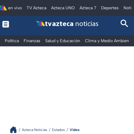
en vivo
TV Azteca
Azteca UNO
Azteca 7
Deportes
Notic
tv azteca
noticias
Política
Finanzas
Salud y Educación
Clima y Medio Ambiente
Azteca Noticias
Estados
Video