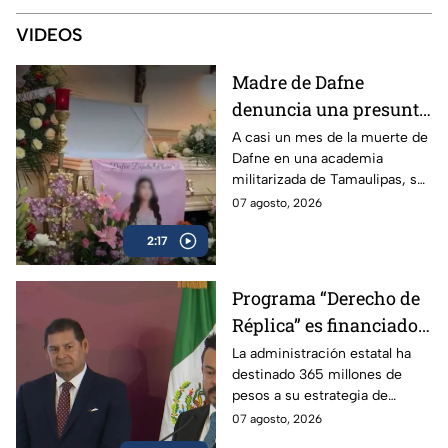
VIDEOS
Madre de Dafne
denuncia una presunta
red familiar tras la
A casi un mes de la muerte de
Dafne en una academia
muerte de su hija en
militarizada de Tamaulipas, su
Tamaulipas
madre exige justicia y
07 agosto, 2026
denuncia irregularidades en
2:17
torno al caso.
Programa “Derecho de
Réplica” es financiado
con dinero de los
La administración estatal ha
destinado 365 millones de
poblanos, pero se usa
pesos a su estrategia de
para atacar a la prensa
comunicación social, lo que
07 agosto, 2026
crítica
incluye el programa “Derecho