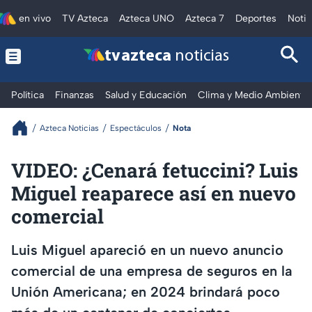
en vivo
TV Azteca
Azteca UNO
Azteca 7
Deportes
Notic
tv azteca
noticias
Política
Finanzas
Salud y Educación
Clima y Medio Ambiente
Azteca Noticias
Espectáculos
Nota
VIDEO: ¿Cenará fetuccini? Luis
Miguel reaparece así en nuevo
comercial
Luis Miguel apareció en un nuevo anuncio
comercial de una empresa de seguros en la
Unión Americana; en 2024 brindará poco