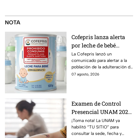
NOTA
Cofepris lanza alerta
por leche de bebé
adulterada: ¿Qué marca
La Cofepris lanzó un
comunicado para alertar a la
es y cómo identificarla?
población de la adulteración de
una leche para bebé.
07 agosto, 2026
Examen de Control
Presencial UNAM 2026:
consulta aquí tu sede,
¡Toma nota! La UNAM ya
habilitó “TU SITIO” para
fecha y horario
consultar la sede, fecha y