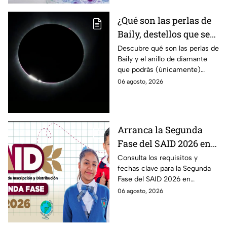
¿Qué son las perlas de
Baily, destellos que se
podrán ver
Descubre qué son las perlas de
Baily y el anillo de diamante
ÚNICAMENTE durante
que podrás (únicamente)
el eclipse solar 2026 del
observar durante el eclipse
06 agosto, 2026
12 de agosto?
solar 2026 este próximo 12 de
agosto.
Arranca la Segunda
Fase del SAID 2026 en
Edomex para grados
Consulta los requisitos y
fechas clave para la Segunda
intermedios: Fechas
Fase del SAID 2026 en
clave y requisitos para
Edomex y asegura el traslado
06 agosto, 2026
cambios de escuela
escolar de tus hijos para el
próximo ciclo escolar.