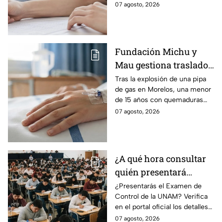
horario del Examen Control
07 agosto, 2026
Presencial 2026. Revisa aquí
cómo conocer tu cita.
Fundación Michu y
Mau gestiona traslado
a Texas de adolescente
Tras la explosión de una pipa
de gas en Morelos, una menor
herida en explosión de
de 15 años con quemaduras
una pipa de gas en
graves será trasladada a
07 agosto, 2026
Morelos
Galveston, Texas, para recibir
atención urgente.
¿A qué hora consultar
quién presentará
examen de control?
¿Presentarás el Examen de
Control de la UNAM? Verifica
en el portal oficial los detalles
de tu cita y los puntajes
07 agosto, 2026