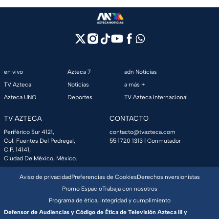
en vivo
Azteca 7
adn Noticias
TV Azteca
Noticias
a más +
Azteca UNO
Deportes
TV Azteca Internacional
TV AZTECA
CONTACTO
Periférico Sur 4121,
contacto@tvazteca.com
Col. Fuentes Del Pedregal,
55 1720 1313
| Conmutador
C.P. 14141,
Ciudad De México, México.
Aviso de privacidad
Preferencias de Cookies
Derechos
Inversionistas
Promo Espacio
Trabaja con nosotros
Programa de ética, integridad y cumplimiento
Defensor de Audiencias y Código de Ética de Televisión Azteca III y