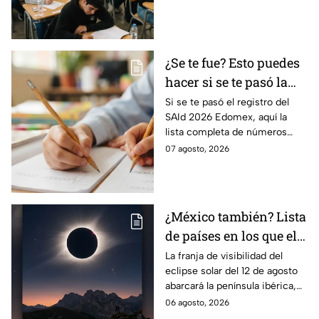
mínimos requeridos para esta
prueba.
¿Se te fue? Esto puedes
hacer si se te pasó la
fecha de preinscripción
Si se te pasó el registro del
SAId 2026 Edomex, aquí la
SAID Edomex 2026
lista completa de números
telefónicos y correos de
07 agosto, 2026
atención directa por nivel
escolar para solucionarlo.
¿México también? Lista
de países en los que el
12 de agosto se verá el
La franja de visibilidad del
eclipse solar del 12 de agosto
eclipse solar total y en
abarcará la península ibérica,
los que será parcial
por lo que solo podrá
06 agosto, 2026
observarse de manera total en