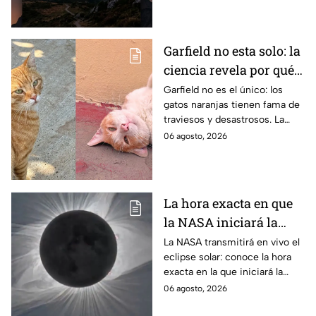
algunas ciudades.
Garfield no esta solo: la
ciencia revela por qué
los gatos naranjas
Garfield no es el único: los
gatos naranjas tienen fama de
tienen tanta fama de
traviesos y desastrosos. La
hacer "desastres"
ciencia explica qué hay detrás
06 agosto, 2026
de su color y peculiar
reputación.
La hora exacta en que
la NASA iniciará la
transmisión en vivo
La NASA transmitirá en vivo el
eclipse solar: conoce la hora
del eclipse solar
exacta en la que iniciará la
cobertura para no perderte de
06 agosto, 2026
este fenómeno astronómico