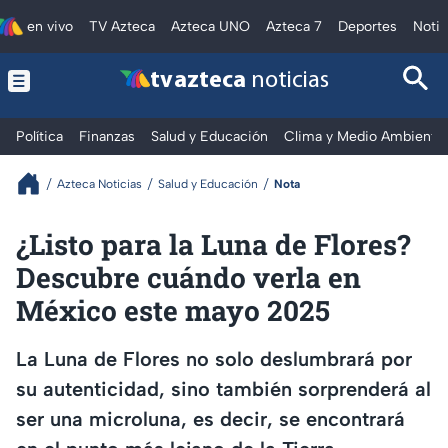
en vivo
TV Azteca
Azteca UNO
Azteca 7
Deportes
Notic
tv azteca
noticias
Política
Finanzas
Salud y Educación
Clima y Medio Ambiente
Azteca Noticias
Salud y Educación
Nota
¿Listo para la Luna de Flores?
Descubre cuándo verla en
México este mayo 2025
La Luna de Flores no solo deslumbrará por
su autenticidad, sino también sorprenderá al
ser una microluna, es decir, se encontrará