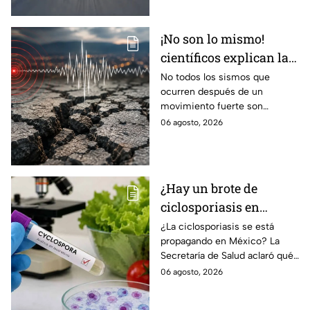
único.
¡No son lo mismo!
científicos explican las
diferencias entre
No todos los sismos que
ocurren después de un
enjambre sísmico y
movimiento fuerte son
réplicas
réplicas. Científicos explican
06 agosto, 2026
qué es un enjambre sísmico y
qué significa.
¿Hay un brote de
ciclosporiasis en
México? Salud rompe
¿La ciclosporiasis se está
propagando en México? La
el silencio tras 33 casos
Secretaría de Salud aclaró qué
detectados
ocurre tras la detección de 33
06 agosto, 2026
casos y explicó por qué
descarta un brote.