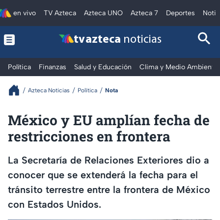
en vivo
TV Azteca
Azteca UNO
Azteca 7
Deportes
Notic
tv azteca
noticias
Política
Finanzas
Salud y Educación
Clima y Medio Ambiente
Azteca Noticias
Política
Nota
México y EU amplían fecha de
restricciones en frontera
La Secretaría de Relaciones Exteriores dio a
conocer que se extenderá la fecha para el
tránsito terrestre entre la frontera de México
con Estados Unidos.