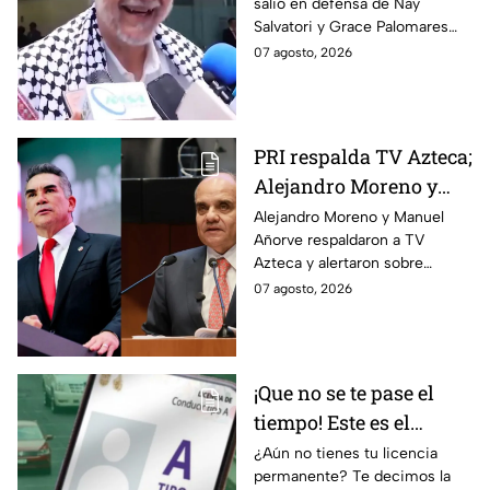
salió en defensa de Nay
video de Nay Salvatori
Salvatori y Grace Palomares
y Grace Palomares
tras sus comentarios
07 agosto, 2026
despectivos contra los adultos
mayores.
PRI respalda TV Azteca;
Alejandro Moreno y
Manuel Añorve
Alejandro Moreno y Manuel
Añorve respaldaron a TV
denuncian riesgos para
Azteca y alertaron sobre
la libertad de expresión
riesgos para la libertad de
07 agosto, 2026
expresión y el periodismo
crítico en México.
¡Que no se te pase el
tiempo! Este es el
último día para
¿Aún no tienes tu licencia
permanente? Te decimos la
tramitar la licencia