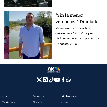
contenido que transmiten los
medios.
"Sin la menor
vergüenza": Diputado
Juan Zavala denuncia
Movimiento Ciudadano
denuncia a “Andy” López
ante el INE a Andy
Beltrán ante el INE por actos
López Beltrán por
anticipados de campaña en
06 agosto, 2026
campaña anticipada en
Tabasco.
Tabasco
en vivo
Azteca 7
adn Noticias
TV Azteca
Noticias
a más +