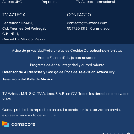
Azteca UNO
Deportes
TV Azteca Internacional
TV AZTECA
CONTACTO
Periférico Sur 4121,
contacto@tvazteca.com
Col. Fuentes Del Pedregal,
55 1720 1313
| Conmutador
C.P. 14141,
Ciudad De México, México.
Aviso de privacidad
Preferencias de Cookies
Derechos
Inversionistas
Promo Espacio
Trabaja con nosotros
Programa de ética, integridad y cumplimiento
Defensor de Audiencias y Código de Ética de Televisión Azteca III y
Televisora del Valle de México
TV Azteca, M.R. & ©, TV Azteca, S.A.B. de C.V. Todos los derechos reservados,
2025.
Queda prohibida la reproducción total o parcial sin la autorización previa,
expresa y por escrito de su titular.