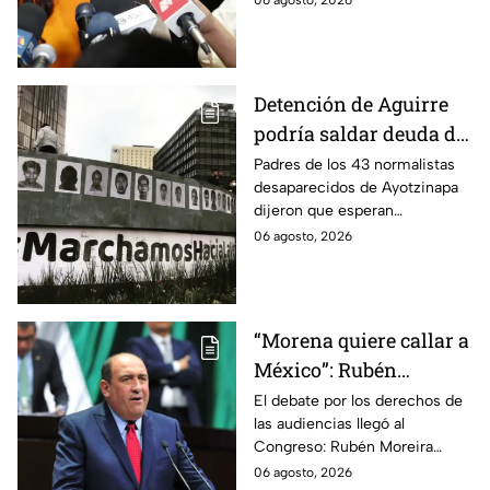
06 agosto, 2026
político, sino justicia para las
familias.
Detención de Aguirre
podría saldar deuda de
justicia: padres de los
Padres de los 43 normalistas
desaparecidos de Ayotzinapa
43 de Ayotzinapa
dijeron que esperan
información oficial sobre la
06 agosto, 2026
detención de Ángel Aguirre,
quien ya está en el penal del
Altiplano.
“Morena quiere callar a
México”: Rubén
Moreira pide frenar
El debate por los derechos de
las audiencias llegó al
discusión de
Congreso: Rubén Moreira
lineamientos de
reclama una consulta con
06 agosto, 2026
audiencias hasta