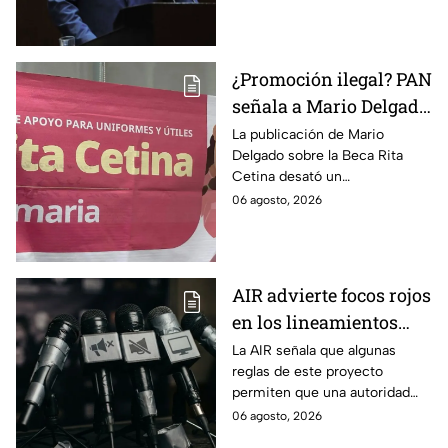
voces del sector de
escuchar a periodistas
comunicación.
y expertos
¿Promoción ilegal? PAN
señala a Mario Delgado
por publicación sobre
La publicación de Mario
Delgado sobre la Beca Rita
la Beca Rita Cetina
Cetina desató un
enfrentamiento entre Morena
06 agosto, 2026
y el PAN, que acusa posible
promoción personalizada y
hasta peculado.
AIR advierte focos rojos
en los lineamientos
para proteger a las
La AIR señala que algunas
reglas de este proyecto
audiencias
permiten que una autoridad
gubernamental supervise,
06 agosto, 2026
revise y hasta castigue el