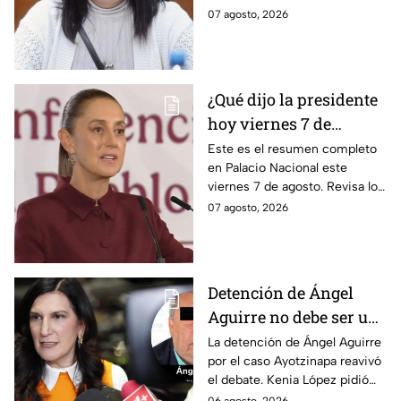
llegada de Betssy
reanudar relaciones desde
07 agosto, 2026
Chávez al país
aquella ruptura en noviembre
de 2025.
¿Qué dijo la presidente
hoy viernes 7 de
agosto? Resumen EN
Este es el resumen completo
en Palacio Nacional este
VIVO
viernes 7 de agosto. Revisa los
datos presentados y las
07 agosto, 2026
respuestas de la presidente al
momento.
Detención de Ángel
Aguirre no debe ser un
distractor, pide Kenia
La detención de Ángel Aguirre
por el caso Ayotzinapa reavivó
López; exige justicia
el debate. Kenia López pidió
por caso Ayotzinapa
que no sea un distractor