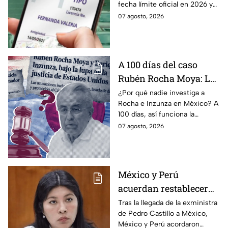
fecha límite oficial en 2026 y
permanente en CDMX y
los requisitos para tramitarla
07 agosto, 2026
Edomex
antes de que termine el
programa.
A 100 días del caso
Rubén Rocha Moya: La
estrategia de Morena
¿Por qué nadie investiga a
Rocha e Inzunza en México? A
para blindar al
100 días, así funciona la
gobernador de Sinaloa
estrategia de Morena para
07 agosto, 2026
intentar enterrar el tema de
sus vínculos con el
narcotráfico.
México y Perú
acuerdan restablecer
relaciones
Tras la llegada de la exministra
de Pedro Castillo a México,
diplomáticas tras
México y Perú acordaron