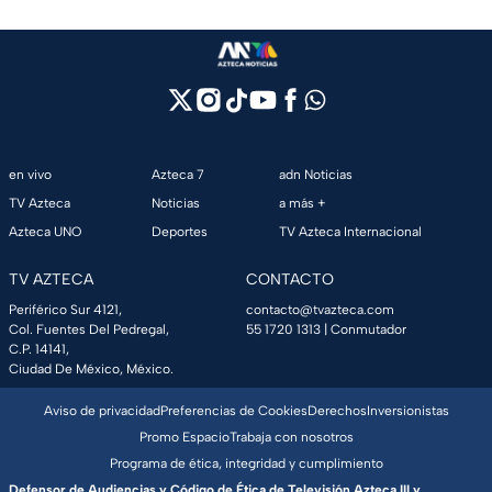
en vivo
Azteca 7
adn Noticias
TV Azteca
Noticias
a más +
Azteca UNO
Deportes
TV Azteca Internacional
TV AZTECA
CONTACTO
Periférico Sur 4121,
contacto@tvazteca.com
Col. Fuentes Del Pedregal,
55 1720 1313
| Conmutador
C.P. 14141,
Ciudad De México, México.
Aviso de privacidad
Preferencias de Cookies
Derechos
Inversionistas
Promo Espacio
Trabaja con nosotros
Programa de ética, integridad y cumplimiento
Defensor de Audiencias y Código de Ética de Televisión Azteca III y