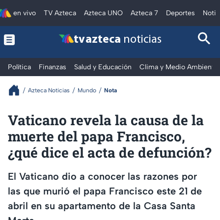
en vivo
TV Azteca
Azteca UNO
Azteca 7
Deportes
Notic
tv azteca
noticias
Política
Finanzas
Salud y Educación
Clima y Medio Ambiente
Azteca Noticias
Mundo
Nota
Vaticano revela la causa de la
muerte del papa Francisco,
¿qué dice el acta de defunción?
El Vaticano dio a conocer las razones por
las que murió el papa Francisco este 21 de
abril en su apartamento de la Casa Santa