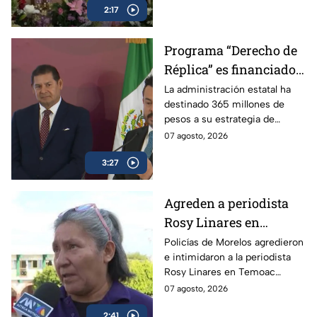
2:17
torno al caso.
Programa “Derecho de
Réplica” es financiado
con dinero de los
La administración estatal ha
destinado 365 millones de
poblanos, pero se usa
pesos a su estrategia de
para atacar a la prensa
comunicación social, lo que
07 agosto, 2026
crítica
incluye el programa “Derecho
3:27
de Réplica.
Agreden a periodista
Rosy Linares en
Morelos durante
Policías de Morelos agredieron
e intimidaron a la periodista
cobertura del asesinato
Rosy Linares en Temoac
del alcalde de Temoac
mientras realizaba una
07 agosto, 2026
cobertura. La gobernadora
2:41
Margarita González mantiene