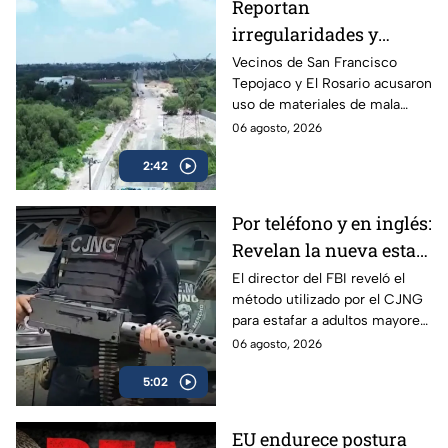
Reportan
irregularidades y
posible desvío de
Vecinos de San Francisco
Tepojaco y El Rosario acusaron
recursos en obras
uso de materiales de mala
viales de Cuautitlán
calidad en una obra de 23
06 agosto, 2026
Izcalli, Edomex
millones de pesos que lleva 20
2:42
años inconclusa en Cuautitlán
Izcalli, Edomex.
Por teléfono y en inglés:
Revelan la nueva estafa
del CJNG a adultos
El director del FBI reveló el
método utilizado por el CJNG
mayores de Estados
para estafar a adultos mayores
Unidos
de Estados Unidos desde
06 agosto, 2026
México.
5:02
EU endurece postura