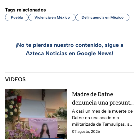
Tags relacionados
Puebla
Violencia en México
Delincuencia en México
¡No te pierdas nuestro contenido, sigue a
Azteca Noticias en Google News!
VIDEOS
Madre de Dafne
denuncia una presunta
red familiar tras la
A casi un mes de la muerte de
Dafne en una academia
muerte de su hija en
militarizada de Tamaulipas, su
Tamaulipas
madre exige justicia y
07 agosto, 2026
denuncia irregularidades en