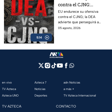
contra el CJNG:
advierte que también
EU endurece su ofensiva
contra el CJNG; la DEA
irá por políticos que
advierte que perseguirá a
protejan al cártel
políticos que protejan al cártel
05 agosto, 2026
y anuncia millonarias
5:14
recompensas por sus líderes.
en vivo
Azteca 7
adn Noticias
TV Azteca
Noticias
a más +
Azteca UNO
Deportes
TV Azteca Internacional
TV AZTECA
CONTACTO