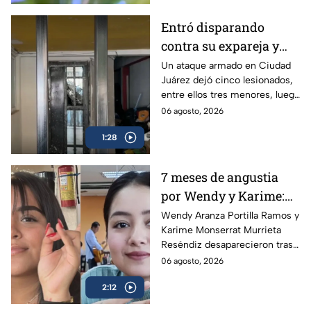
Entró disparando
contra su expareja y
sus hijos: Ataque
Un ataque armado en Ciudad
Juárez dejó cinco lesionados,
armado conmociona a
entre ellos tres menores, luego
Ciudad Juárez
de que un exesposo
06 agosto, 2026
presuntamente disparara
1:28
contra su expareja y su nueva
pareja.
7 meses de angustia
por Wendy y Karime:
desaparecieron tras
Wendy Aranza Portilla Ramos y
Karime Monserrat Murrieta
acudir a funeral de
Reséndiz desaparecieron tras
reportero en Veracruz
asistir al funeral del reportero
06 agosto, 2026
Carlos Castro, asesinado en
2:12
Poza Rica, Veracruz.