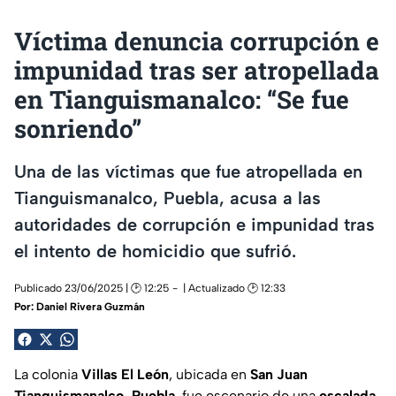
Víctima denuncia corrupción e
impunidad tras ser atropellada
en Tianguismanalco: “Se fue
sonriendo”
Una de las víctimas que fue atropellada en
Tianguismanalco, Puebla, acusa a las
autoridades de corrupción e impunidad tras
el intento de homicidio que sufrió.
Publicado 23/06/2025 | 🕑 12:25
| Actualizado 🕑 12:33
Por:
Daniel Rivera Guzmán
La colonia
Villas El León
, ubicada en
San Juan
Tianguismanalco, Puebla
, fue escenario de una
escalada