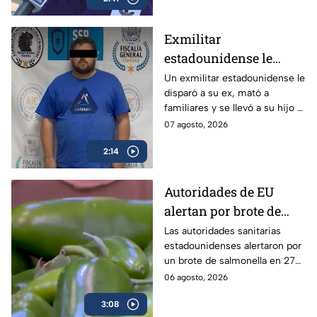
el silencio.
Exmilitar
estadounidense le
disparó a su ex en
Un exmilitar estadounidense le
disparó a su ex, mató a
Saltillo, mató a
familiares y se llevó a su hijo a
familiares y se llevó a
la frontera.
07 agosto, 2026
su hijo
2:14
Autoridades de EU
alertan por brote de
Salmonella en cultivos
Las autoridades sanitarias
estadounidenses alertaron por
de jalapeño en México
un brote de salmonella en 27
estados vinculados a el chile
06 agosto, 2026
jalapeño cultivados en México.
3:08