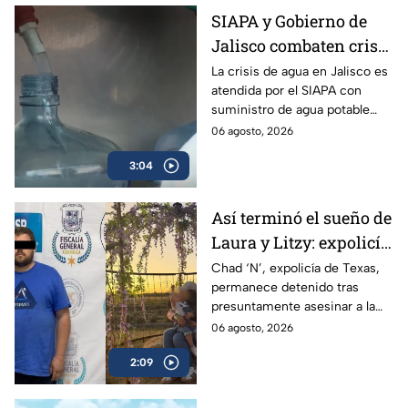
SIAPA y Gobierno de
Jalisco combaten crisis
de agua y llevan
La crisis de agua en Jalisco es
atendida por el SIAPA con
suministro potable
suministro de agua potable
gratuito a colonias
gratuito, nuevas obras de
06 agosto, 2026
afectadas
potabilización y apoyo en
3:04
colonias afectadas.
Así terminó el sueño de
Laura y Litzy: expolicía
de Texas permanece
Chad ‘N’, expolicía de Texas,
permanece detenido tras
detenido por
presuntamente asesinar a la
multihomicidio en
familia de su expareja en
06 agosto, 2026
Saltillo
Saltillo; pretendía huir a EU con
2:09
su hijo.