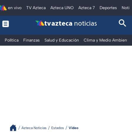
en vivo
TV Azteca
Azteca UNO
Azteca 7
Deportes
Notic
tv azteca
noticias
Política
Finanzas
Salud y Educación
Clima y Medio Ambiente
Azteca Noticias
Estados
Video