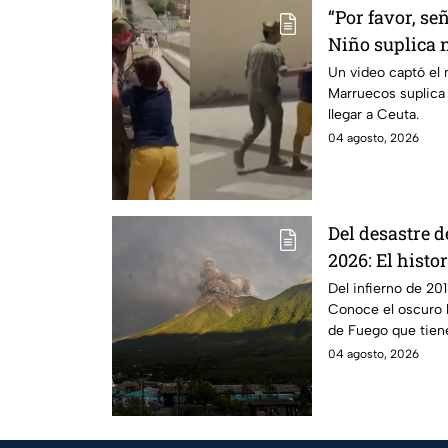
“Por favor, señ
Niño suplica 
a Marruecos
Un video captó el
Marruecos suplica 
llegar a Ceuta.
04 agosto, 2026
Del desastre d
2026: El histor
Volcán de Fue
Del infierno de 20
Conoce el oscuro h
de Fuego que tien
04 agosto, 2026