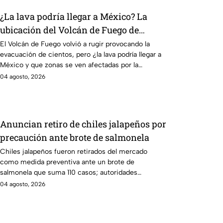
¿La lava podría llegar a México? La
ubicación del Volcán de Fuego de
Guatemala y las zonas que afectaría su
El Volcán de Fuego volvió a rugir provocando la
evacuación de cientos, pero ¿la lava podría llegar a
erupción
México y que zonas se ven afectadas por la
erupción?
04 agosto, 2026
Anuncian retiro de chiles jalapeños por
precaución ante brote de salmonela
Chiles jalapeños fueron retirados del mercado
como medida preventiva ante un brote de
salmonela que suma 110 casos; autoridades
investigan si existe relación.
04 agosto, 2026