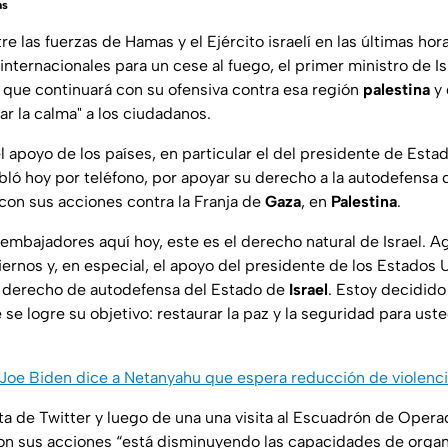
as
re las fuerzas de Hamas y el Ejército israelí en las últimas hor
internacionales para un cese al fuego, el primer ministro de Is
 que continuará con su ofensiva contra esa región
palestina
y 
ar la calma" a los ciudadanos.
 apoyo de los países, en particular el del presidente de Esta
ló hoy por teléfono, por apoyar su derecho a la autodefensa d
 con sus acciones contra la Franja de
Gaza
, en
Palestina
.
s embajadores aquí hoy, este es el derecho natural de Israel.
ernos y, en especial, el apoyo del presidente de los Estados 
al derecho de autodefensa del Estado de
Israel
. Estoy decidido
se logre su objetivo: restaurar la paz y la seguridad para ust
Joe Biden dice a Netanyahu que espera reducción de violenc
a de Twitter y luego de una una visita al Escuadrón de Operac
con sus acciones “está disminuyendo las capacidades de orga