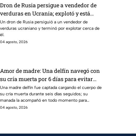
Dron de Rusia persigue a vendedor de
verduras en Ucrania; explotó y está
hospitalizado
Un dron de Rusia persiguió a un vendedor de
verduras ucraniano y terminó por explotar cerca de
él.
04 agosto, 2026
Amor de madre: Una delfín navegó con
su cría muerta por 6 días para evitar
que se hundiera (VIDEO)
Una madre delfín fue captada cargando el cuerpo de
su cría muerta durante seis días seguidos; su
manada la acompañó en todo momento para
apoyarla en su dolor.
04 agosto, 2026