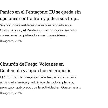
Pánico en el Pentágono: EU se queda sin
opciones contra Irán y pide a sus tropas
ideas para castigar a Teherán
Sin opciones militares claras y estancado en el
Golfo Pérsico, el Pentágono recurrió a un insólito
correo masivo pidiendo a sus tropas ideas
“creativas” para presionar a Irán.
05 agosto, 2026
Cinturón de Fuego: Volcanes en
Guatemala y Japón hacen erupción
El Cinturón de Fuego se caracteriza por su mayor
actividad sísmica y volcánica de todo el planeta,
pero ¿por qué preocupa la actividad en Guatemala y
Japón?
05 agosto, 2026