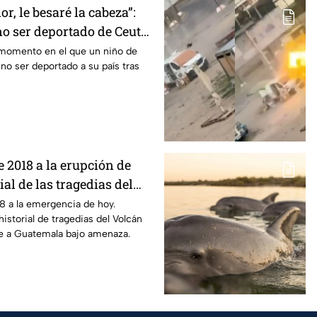
or, le besaré la cabeza”:
no ser deportado de Ceuta
 momento en el que un niño de
no ser deportado a su país tras
e 2018 a la erupción de
ial de las tragedias del
go
18 a la emergencia de hoy.
istorial de tragedias del Volcán
e a Guatemala bajo amenaza.