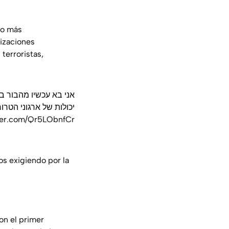
lo más
izaciones
terroristas,
אני בא עכשיו מהבור ב
יכולות של ארגוני הטר.
tter.com/Qr5LObnfCr
s exigiendo por la
con el primer