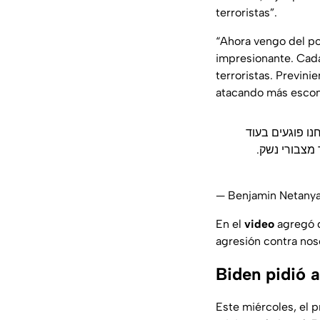
terroristas”.
“Ahora vengo del po
impresionante. Cad
terroristas. Previn
atacando más escon
נו פוגעים בעוד
ד מצבורי נשק
— Benjamin Netany
En el
video
agregó q
agresión contra nos
Biden pidió a
Este miércoles, el 