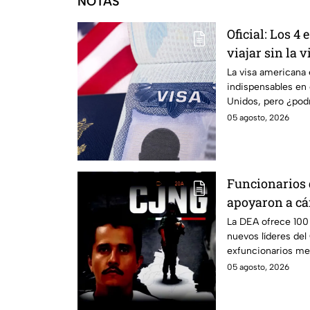
NOTAS
Oficial: Los 4
viajar sin la
el pasaporte y
La visa americana
indispensables en 
150
Unidos, pero ¿podr
tenerla?
05 agosto, 2026
Funcionarios 
apoyaron a cá
La DEA ofrece 100 
nuevos líderes de
exfuncionarios me
durante años.
05 agosto, 2026