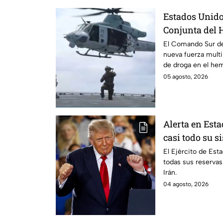
Estados Unido
Conjunta del 
contra los cár
El Comando Sur de
nueva fuerza multi
de droga en el hem
participantes y si
05 agosto, 2026
Alerta en Est
casi todo su s
guerra contra
El Ejército de Est
todas sus reservas
Irán.
04 agosto, 2026