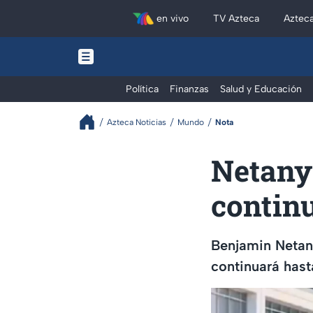
en vivo
TV Azteca
Aztec
Política
Finanzas
Salud y Educación
Azteca Noticias
Mundo
Nota
Netany
continu
Benjamin Netany
continuará hasta