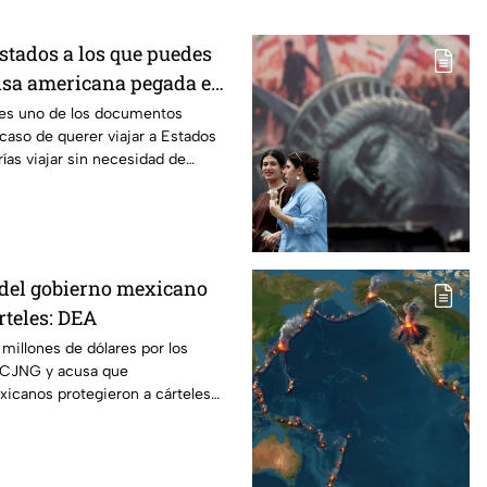
 estados a los que puedes
 visa americana pegada en
 sólo con la forma DSP-
 es uno de los documentos
caso de querer viajar a Estados
ías viajar sin necesidad de
del gobierno mexicano
rteles: DEA
millones de dólares por los
l CJNG y acusa que
xicanos protegieron a cárteles