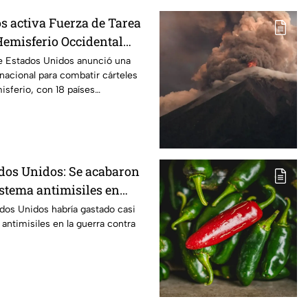
s activa Fuerza de Tarea
Hemisferio Occidental
teles de la droga
 Estados Unidos anunció una
nacional para combatir cárteles
isferio, con 18 países
n México.
ados Unidos: Se acabaron
istema antimisiles en
 Irán
ados Unidos habría gastado casi
 antimisiles en la guerra contra