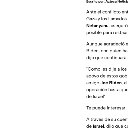
Escrito por:
Azteca Notici
Ante el conflicto ent
Gaza y los llamados 
Netanyahu
, aseguró
posible para restaur
Aunque agradeció el
Biden, con quien hab
dijo que continuará
"Como les dije a lo
apoyo de estos gobi
amigo
Joe Biden
, 
operación hasta que 
de Israel".
Te puede interesar:
A través de su cuent
de
Israel
, dijo que 