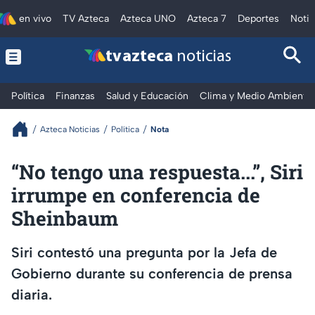
en vivo
TV Azteca
Azteca UNO
Azteca 7
Deportes
Notic
tv azteca
noticias
Política
Finanzas
Salud y Educación
Clima y Medio Ambiente
Azteca Noticias
Política
Nota
“No tengo una respuesta...”, Siri
irrumpe en conferencia de
Sheinbaum
Siri contestó una pregunta por la Jefa de
Gobierno durante su conferencia de prensa
diaria.