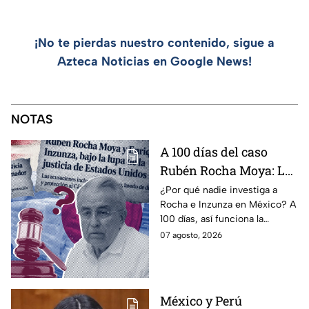
¡No te pierdas nuestro contenido, sigue a
Azteca Noticias en Google News!
NOTAS
A 100 días del caso
Rubén Rocha Moya: La
estrategia de Morena
¿Por qué nadie investiga a
Rocha e Inzunza en México? A
para blindar al
100 días, así funciona la
gobernador de Sinaloa
estrategia de Morena para
07 agosto, 2026
intentar enterrar el tema de
sus vínculos con el
narcotráfico.
México y Perú