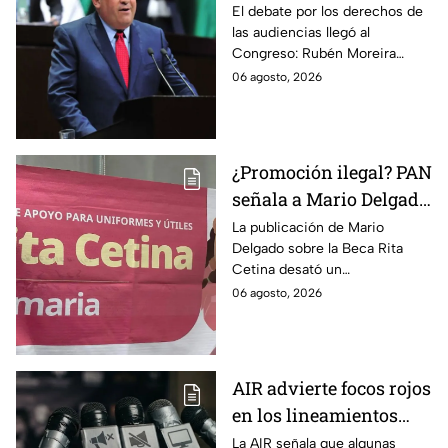
Moreira pide frenar
El debate por los derechos de
las audiencias llegó al
discusión de
Congreso: Rubén Moreira
lineamientos de
reclama una consulta con
06 agosto, 2026
audiencias hasta
voces del sector de
escuchar a periodistas
comunicación.
y expertos
¿Promoción ilegal? PAN
señala a Mario Delgado
por publicación sobre
La publicación de Mario
Delgado sobre la Beca Rita
la Beca Rita Cetina
Cetina desató un
enfrentamiento entre Morena
06 agosto, 2026
y el PAN, que acusa posible
promoción personalizada y
hasta peculado.
AIR advierte focos rojos
en los lineamientos
para proteger a las
La AIR señala que algunas