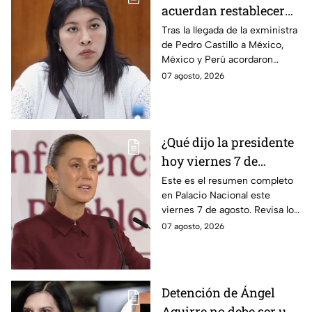
acuerdan restablecer
relaciones
Tras la llegada de la exministra
de Pedro Castillo a México,
diplomáticas tras
México y Perú acordaron
llegada de Betssy
reanudar relaciones desde
07 agosto, 2026
Chávez al país
aquella ruptura en noviembre
de 2025.
¿Qué dijo la presidente
hoy viernes 7 de
agosto? Resumen EN
Este es el resumen completo
en Palacio Nacional este
VIVO
viernes 7 de agosto. Revisa los
datos presentados y las
07 agosto, 2026
respuestas de la presidente al
momento.
Detención de Ángel
Aguirre no debe ser un