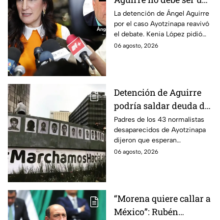
distractor, pide Kenia
La detención de Ángel Aguirre
por el caso Ayotzinapa reavivó
López; exige justicia
el debate. Kenia López pidió
por caso Ayotzinapa
que no sea un distractor
06 agosto, 2026
político, sino justicia para las
familias.
Detención de Aguirre
podría saldar deuda de
justicia: padres de los
Padres de los 43 normalistas
desaparecidos de Ayotzinapa
43 de Ayotzinapa
dijeron que esperan
información oficial sobre la
06 agosto, 2026
detención de Ángel Aguirre,
quien ya está en el penal del
Altiplano.
“Morena quiere callar a
México”: Rubén