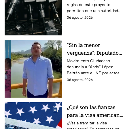
reglas de este proyecto
audiencias
permiten que una autoridad
gubernamental supervise,
06 agosto, 2026
revise y hasta castigue el
contenido que transmiten los
medios.
"Sin la menor
verguenza": Diputado
Juan Zavala denuncia
Movimiento Ciudadano
denuncia a “Andy” López
ante el INE a Andy
Beltrán ante el INE por actos
López Beltrán por
anticipados de campaña en
06 agosto, 2026
campaña anticipada en
Tabasco.
Tabasco
¿Qué son las fianzas
para la visa americana
y por qué causan tanta
¿Vas a tramitar la visa