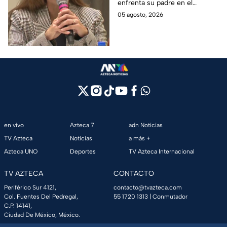
enfrenta su padre en el
salga del penal
Altiplano y anunció que
05 agosto, 2026
buscarán un amparo para que
continúe su proceso en prisión
domiciliaria.
en vivo
Azteca 7
adn Noticias
TV Azteca
Noticias
a más +
Azteca UNO
Deportes
TV Azteca Internacional
TV AZTECA
CONTACTO
Periférico Sur 4121,
contacto@tvazteca.com
Col. Fuentes Del Pedregal,
55 1720 1313
| Conmutador
C.P. 14141,
Ciudad De México, México.