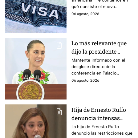
americana? Te contamos en
controversia?
qué consiste el nuevo
programa de fianzas
06 agosto, 2026
reembolsables de hasta 15 mil
dólares y a qué países aplica.
Lo más relevante que
dijo la presidente
Claudia Sheinbaum
Mantente informado con el
desglose directo de la
hoy jueves 6 de agosto
conferencia en Palacio
en la mañanera
Nacional este jueves 6 de
06 agosto, 2026
agosto. Descubre las medidas
anunciadas por la presidente
en tiempo real.
Hija de Ernesto Ruffo
denuncia intensas
restricciones en el
La hija de Ernesto Ruffo
denunció las restricciones que
Altiplano; buscan que