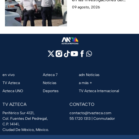
pasional
hallazgo de tres cuerpos
09 agosto, 2026
abandonados en una
camioneta en Hermosillo; todo
apunta a crimen pasional.
en vivo
Azteca 7
adn Noticias
TV Azteca
Noticias
a más +
Azteca UNO
Deportes
TV Azteca Internacional
TV AZTECA
CONTACTO
Periférico Sur 4121,
contacto@tvazteca.com
Col. Fuentes Del Pedregal,
55 1720 1313
| Conmutador
C.P. 14141,
Ciudad De México, México.