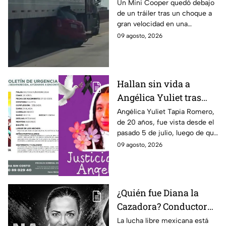
choque en El Paso
Un Mini Cooper quedó debajo
de un tráiler tras un choque a
gran velocidad en una
carretera interestatal de El
09 agosto, 2026
Paso, Texas; el conductor salió
ileso tras el impacto.
Hallan sin vida a
Angélica Yuliet tras
desaparecer por una
Angélica Yuliet Tapia Romero,
de 20 años, fue vista desde el
entrevista de trabajo en
pasado 5 de julio, luego de que
Edomex
presuntamente recibiera una
09 agosto, 2026
oferta de trabajo en
Tlalmanalco, Edomex.
¿Quién fue Diana la
Cazadora? Conductora
y luchadora que
La lucha libre mexicana está