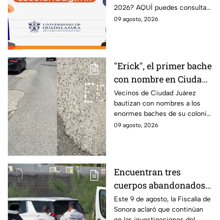
2026? AQUÍ puedes consultar
AQUÍ puedes
el dictamen este lunes 10 de
09 agosto, 2026
consultarlos
agosto y saber si fuiste
admitido en la Universidad de
Guadalajara.
"Erick", el primer bache
con nombre en Ciudad
Juárez
Vecinos de Ciudad Juárez
bautizan con nombres a los
enormes baches de su colonia
como protesta ante la falta de
09 agosto, 2026
atención del gobierno local.
Encuentran tres
cuerpos abandonados
en Hermosillo, Sonora;
Este 9 de agosto, la Fiscalía de
Sonora aclaró que continúan
todo apunta a crimen
en las investigaciones del