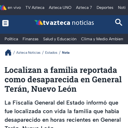
en vivo
TV Azteca
Azteca UNO
Azteca 7
Deportes
Notic
tv azteca
noticias
Política
Finanzas
Salud y Educación
Clima y Medio Ambiente
Azteca Noticias
Estados
Nota
Localizan a familia reportada
como desaparecida en General
Terán, Nuevo León
La Fiscalía General del Estado informó que
fue localizada con vida la familia que había
desaparecido en horas recientes en General