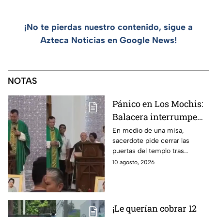
¡No te pierdas nuestro contenido, sigue a
Azteca Noticias en Google News!
NOTAS
Pánico en Los Mochis:
Balacera interrumpe
misa por
En medio de una misa,
sacerdote pide cerrar las
enfrentamiento entre
puertas del templo tras
GN y hombres armados
intercambio de disparos entre
10 agosto, 2026
delincuentes y fuerzas
federales en Los Mochis.
¡Le querían cobrar 12