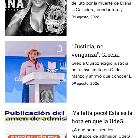
de luto por la muerte de Diana
falleció a los 48 años en
la Cazadora, conductora y
Monterrey
luchadora de 48 años que
09 agosto, 2026
falleció en Monterrey; ¿cuál es
su historia?
“Justicia, no
venganza”: Grecia
Quiroz exige esclarecer
Grecia Quiroz exigió justicia
por el asesinato de Carlos
el asesinato de Carlos
Manzo y afirmó que conocer la
Manzo
verdad es indispensable para
09 agosto, 2026
que Uruapan pueda vivir en
paz.
¡Ya falta poco! Esta es la
hora en que la UdeG
publica los resultados
¿A qué hora salen los
resultados de admisión UdeG
de admisión 2026 y