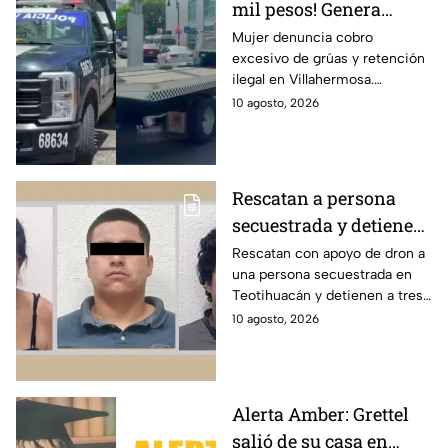
mil pesos! Genera
indignación servicio de
Mujer denuncia cobro
excesivo de grúas y retención
grúas en Tabasco
ilegal en Villahermosa.
Secretaría de Movilidad de
10 agosto, 2026
Tabasco anuncia revisión a
empresas concesionarias.
Rescatan a persona
secuestrada y detienen
a tres personas en
Rescatan con apoyo de dron a
una persona secuestrada en
Teotihuacán, Edomex;
Teotihuacán y detienen a tres
pidieron rescate a
implicados; así fue cómo
10 agosto, 2026
familiares
ocurrió la detención y el
rescate.
Alerta Amber: Grettel
salió de su casa en