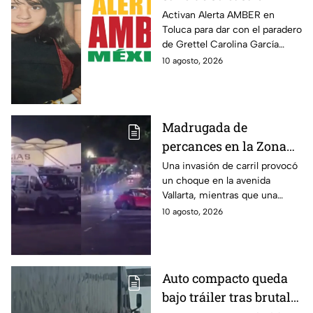
Edomex y desapareció
Activan Alerta AMBER en
Toluca para dar con el paradero
de Grettel Carolina García
Ballesteros, de 13 años; la
10 agosto, 2026
joven desapreció el fin de
semana en el Edomex.
Madrugada de
percances en la Zona
Metropolitana: Fuerte
Una invasión de carril provocó
un choque en la avenida
choque deja cinco
Vallarta, mientras que una
heridos en Guadalajara
pelea dejó a un hombre en el
10 agosto, 2026
y un apuñalado en
hospital, así la Zona
Tlaquepaque
Metropolitana de Guadalajara.
Auto compacto queda
bajo tráiler tras brutal