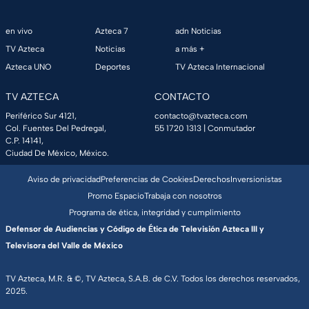
en vivo
Azteca 7
adn Noticias
TV Azteca
Noticias
a más +
Azteca UNO
Deportes
TV Azteca Internacional
TV AZTECA
CONTACTO
Periférico Sur 4121,
contacto@tvazteca.com
Col. Fuentes Del Pedregal,
55 1720 1313
| Conmutador
C.P. 14141,
Ciudad De México, México.
Aviso de privacidad
Preferencias de Cookies
Derechos
Inversionistas
Promo Espacio
Trabaja con nosotros
Programa de ética, integridad y cumplimiento
Defensor de Audiencias y Código de Ética de Televisión Azteca III y
Televisora del Valle de México
TV Azteca, M.R. & ©, TV Azteca, S.A.B. de C.V. Todos los derechos reservados,
2025.