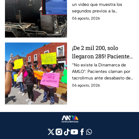
un video que muestra los
gas en Cuernavaca,
segundos previos a la
Morelos
explosión de una pipa de gas
06 agosto, 2026
LP en Cuernavaca, Morelos.
¡De 2 mil 200, solo
llegaron 285! Pacientes
claman por
“No existe la Dinamarca de
AMLO": Pacientes claman por
medicamentos ante
tacrolimus ante desabasto de
desabasto en IMSS
medicamentos en hospital del
06 agosto, 2026
Puebla
IMSS Puebla; hay 900
personas están afectadas.