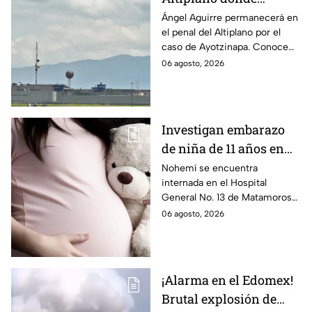
permanecerá Ángel
Ángel Aguirre permanecerá en
el penal del Altiplano por el
Aguirre por caso
caso de Ayotzinapa. Conoce
Ayotzinapa
dónde está, cómo es esta
06 agosto, 2026
prisión de máxima seguridad y
su historia.
Investigan embarazo
de niña de 11 años en
Matamoros,
Nohemí se encuentra
internada en el Hospital
Tamaulipas; ¿qué pasó
General No. 13 de Matamoros
con Nohemí?
tras complicaciones por un
06 agosto, 2026
embarazo infantil; la Fiscalía de
Tamaulipas ya investiga.
¡Alarma en el Edomex!
Brutal explosión de