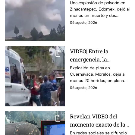
polvorín en Santa
Una explosión de polvorín en
Zinacantepec, Edomex, dejó al
María del Monte,
menos un muerto y dos
Zinacantepec; reportan
heridos; autoridades atiende la
06 agosto, 2026
al menos un muerto y
emergencia tras el estallido de
heridos
un taller clandestino.
VIDEO| Entre la
emergencia, la
desesperación y el
Explosión de pipa en
Cuernavaca, Morelos, deja al
llanto de un niño;
menos 20 heridos; en plena
adultos desatan pelea
emergencia, dos hombres
06 agosto, 2026
tras explosión de pipa
comenzaron a pelear mientras
en Cuernavaca
un niño lloraba en el lugar.
Revelan VIDEO del
momento exacto de la
explosión de pipa de
En redes sociales se difundió