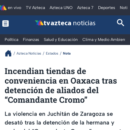
en vivo
TV Azteca
Azteca UNO
Azteca 7
Deportes
Notic
tv azteca
noticias
Política
Finanzas
Salud y Educación
Clima y Medio Ambiente
Azteca Noticias
Estados
Nota
Incendian tiendas de
conveniencia en Oaxaca tras
detención de aliados del
“Comandante Cromo”
La violencia en Juchitán de Zaragoza se
desató tras la detención de la hermana y