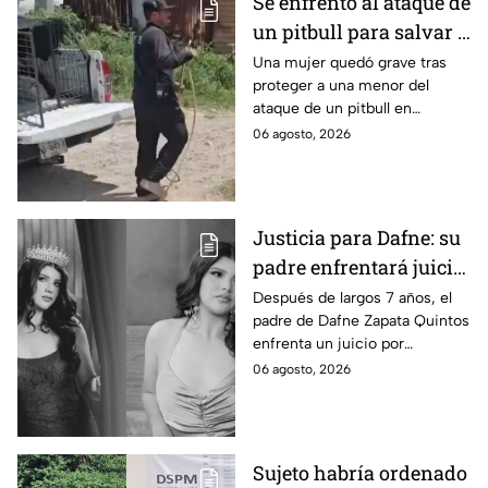
Se enfrentó al ataque de
un pitbull para salvar a
una menor; hoy lucha
Una mujer quedó grave tras
proteger a una menor del
por su vida en Zapopan
ataque de un pitbull en
Zapopan; la víctima sufrió
06 agosto, 2026
severas mordeduras y existe
riesgo de que pierda un brazo.
Justicia para Dafne: su
padre enfrentará juicio
por presunto abuso
Después de largos 7 años, el
padre de Dafne Zapata Quintos
cometido en 2019 en
enfrenta un juicio por
Tamaulipas
presuntamente abusar de la
06 agosto, 2026
menor cuando ella tenía
apenas 6 años.
Sujeto habría ordenado