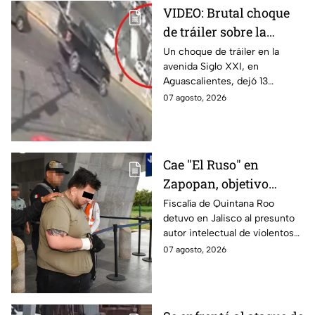
VIDEO: Brutal choque
de tráiler sobre la
avenida Siglo XXI en
Un choque de tráiler en la
avenida Siglo XXI, en
Aguascalientes deja
Aguascalientes, dejó 13
varios heridos y
heridos y varios vehículos
07 agosto, 2026
destrozos
destrozados; el conductor fue
detenido tras la carambola.
Cae "El Ruso" en
Zapopan, objetivo
prioritario en Playa del
Fiscalía de Quintana Roo
detuvo en Jalisco al presunto
Carmen
autor intelectual de violentos
ataques en fraccionamientos
07 agosto, 2026
de Playa del Carmen.