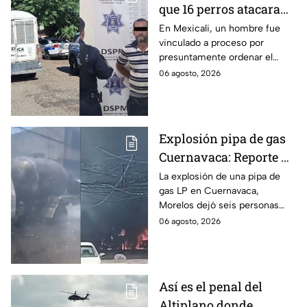
que 16 perros atacaran
a su hermana con
En Mexicali, un hombre fue
vinculado a proceso por
discapacidad en
presuntamente ordenar el
Mexicali, BC
ataque de 16 perros contra su
06 agosto, 2026
hermana, quien tenía
discapacidad auditiva.
Explosión pipa de gas
Cuernavaca: Reporte de
víctimas tras estallido
La explosión de una pipa de
gas LP en Cuernavaca,
en Morelos
Morelos dejó seis personas
hospitalizadas. IMSS informó
06 agosto, 2026
que las pacientes siguen
internadas y aún no hay parte
médico.
Así es el penal del
Altiplano donde