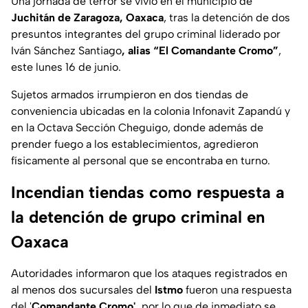
Una jornada de terror se vivió en el municipio de
Juchitán de Zaragoza, Oaxaca
, tras la detención de dos
presuntos integrantes del grupo criminal liderado por
Iván Sánchez Santiago
, alias “El Comandante Cromo”
,
este lunes 16 de junio.
Sujetos armados irrumpieron en dos tiendas de
conveniencia ubicadas en la colonia Infonavit Zapandú y
en la Octava Sección Cheguigo, donde además de
prender fuego a los establecimientos, agredieron
físicamente al personal que se encontraba en turno.
Incendian tiendas como respuesta a
la detención de grupo criminal en
Oaxaca
Autoridades informaron que los ataques registrados en
al menos dos sucursales del
Istmo
fueron una respuesta
del '
Comandante Cromo',
por lo que de inmediato se