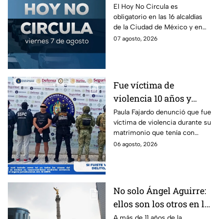
Revisa el Hoy No
El Hoy No Circula es
obligatorio en las 16 alcaldías
Circula de este 7 de
de la Ciudad de México y en
agosto
los municipios conurbados del
07 agosto, 2026
Estado de México.
Fue víctima de
violencia 10 años y
hasta ahora detienen al
Paula Fajardo denunció que fue
víctima de violencia durante su
presunto agresor: el
matrimonio que tenía con
caso de Paula Fajardo
Jorge Francisco “N”, quien fue
06 agosto, 2026
detenido por intento de
feminicidio.
No solo Ángel Aguirre:
ellos son los otros en la
lupa por el caso
A más de 11 años de la