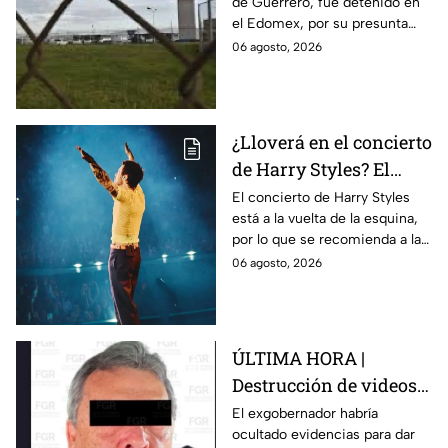
de Guerrero, fue detenido en
de Guerrero por caso
el Edomex, por su presunta
Ayotzinapa
participación en la
06 agosto, 2026
desaparición de los 43
normalistas de Ayotzinapa.
¿Lloverá en el concierto
de Harry Styles? El
pronóstico del clima
El concierto de Harry Styles
está a la vuelta de la esquina,
para este viernes en
por lo que se recomienda a las
CDMX
y los fanáticos revisar el clima
06 agosto, 2026
en CDMX antes de salir de
casa.
ÚLTIMA HORA |
Destrucción de videos
clave y amenazas a
El exgobernador habría
ocultado evidencias para dar
testigos por parte de