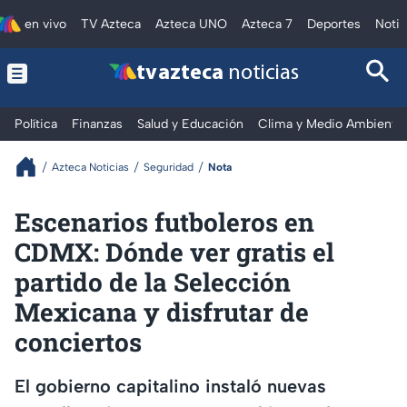
en vivo
TV Azteca
Azteca UNO
Azteca 7
Deportes
Notic
tv azteca
noticias
Política
Finanzas
Salud y Educación
Clima y Medio Ambiente
Azteca Noticias
Seguridad
Nota
Escenarios futboleros en
CDMX: Dónde ver gratis el
partido de la Selección
Mexicana y disfrutar de
conciertos
El gobierno capitalino instaló nuevas