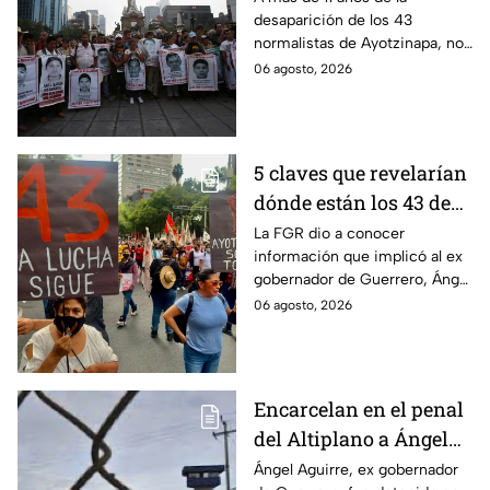
desaparición de los 43
Ayotzinapa
normalistas de Ayotzinapa, no
se ha conocido el paradero de
06 agosto, 2026
los estudiantes a pesar de las
detenciones por el caso.
5 claves que revelarían
dónde están los 43 de
Ayotzinapa tras
La FGR dio a conocer
información que implicó al ex
captura de Ángel
gobernador de Guerrero, Ángel
Aguirre, ex gobernador
Aguirre, quien fue detenido
06 agosto, 2026
de Guerrero
por su presunta relación con el
caso Ayotzinapa.
Encarcelan en el penal
del Altiplano a Ángel
Aguirre, ex gobernador
Ángel Aguirre, ex gobernador