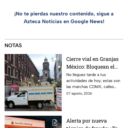
¡No te pierdas nuestro contenido, sigue a
Azteca Noticias en Google News!
NOTAS
Cierre vial en Granjas
México: Bloquean el
paso en Canela y Añil
No llegues tarde a tus
actividades de hoy; estas son
por protesta
las marchas CDMX, calles
cerradas y bloqueos que
07 agosto, 2026
tomarán las principales
vialidades de la capital.
Alerta por nueva