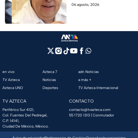
Ángel Aguirre obstruyó
el caso Ayotzinapa. Esta es la
06 agosto, 2026
la justicia en caso
línea del tiempo del caso que
Ayotzinapa
ocurrió bajo su gestión en el
estado.
en vivo
Azteca 7
adn Noticias
TV Azteca
Noticias
a más +
Azteca UNO
Deportes
TV Azteca Internacional
TV AZTECA
CONTACTO
Periférico Sur 4121,
contacto@tvazteca.com
Col. Fuentes Del Pedregal,
55 1720 1313
| Conmutador
C.P. 14141,
Ciudad De México, México.