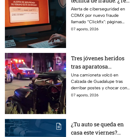
técnica de fraude: ¿Te
piden copiar códigos
Alerta de ciberseguridad en
CDMX por nuevo fraude
extraños en la PC?
llamado “Clickfix": páginas
Cuidado, podrías ser
falsas que engañan para
07 agosto, 2026
víctima del peligroso
ejecutar comandos y robar
"Clickfix"
información de tu equipo.
Tres jóvenes heridos
tras aparatosa
volcadura en Tepeyac
Una camioneta volcó en
Calzada de Guadalupe tras
Insurgentes y operativo
derribar postes y chocar con
en la Juárez, mientras
un árbol, dejando a tres
07 agosto, 2026
dormía
jóvenes lesionados.
¿Tu auto se queda en
casa este viernes?