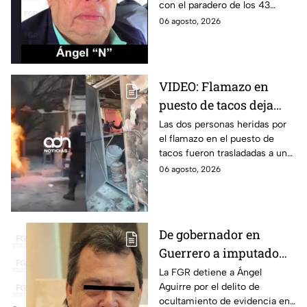
con el paradero de los 43
exgobernador Ángel
estudiantes desaparecidos de
06 agosto, 2026
Aguirre: FGR
Ayotzinapa.
VIDEO: Flamazo en
puesto de tacos deja
dos heridos en CDMX
Las dos personas heridas por
el flamazo en el puesto de
tacos fueron trasladadas a un
hospital para recibir atención
06 agosto, 2026
especializada; su vida no corre
peligro.
De gobernador en
Guerrero a imputado
por la "Verdad
La FGR detiene a Ángel
Aguirre por el delito de
Histórica"; Así fue como
ocultamiento de evidencia en