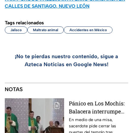
CALLES DE SANTIAGO, NUEVO LEÓN
Tags relacionados
Jalisco
Maltrato animal
Accidentes en México
¡No te pierdas nuestro contenido, sigue a
Azteca Noticias en Google News!
NOTAS
Pánico en Los Mochis:
Balacera interrumpe
misa por
En medio de una misa,
sacerdote pide cerrar las
enfrentamiento entre
puertas del templo tras