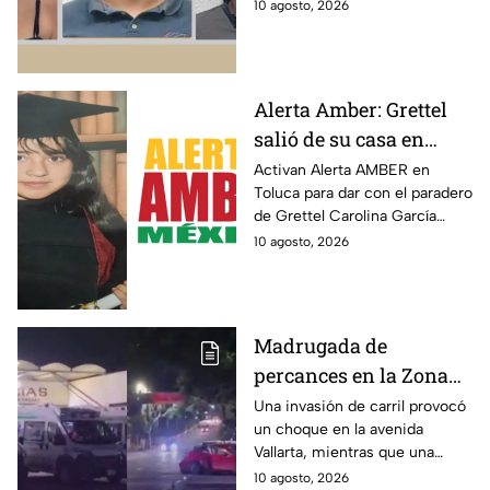
implicados; así fue cómo
10 agosto, 2026
familiares
ocurrió la detención y el
rescate.
Alerta Amber: Grettel
salió de su casa en
Edomex y desapareció
Activan Alerta AMBER en
Toluca para dar con el paradero
de Grettel Carolina García
Ballesteros, de 13 años; la
10 agosto, 2026
joven desapreció el fin de
semana en el Edomex.
Madrugada de
percances en la Zona
Metropolitana: Fuerte
Una invasión de carril provocó
un choque en la avenida
choque deja cinco
Vallarta, mientras que una
heridos en Guadalajara
pelea dejó a un hombre en el
10 agosto, 2026