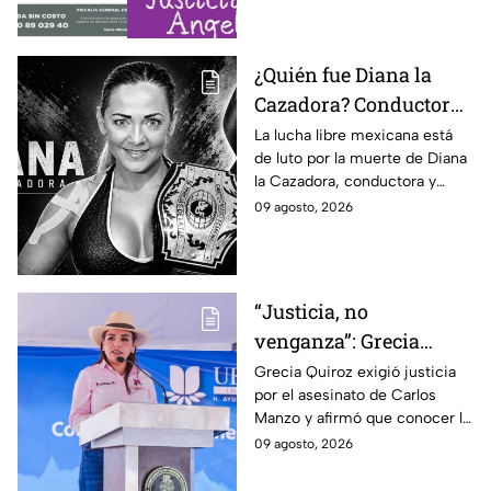
Tlalmanalco, Edomex.
¿Quién fue Diana la
Cazadora? Conductora
y luchadora que
La lucha libre mexicana está
de luto por la muerte de Diana
falleció a los 48 años en
la Cazadora, conductora y
Monterrey
luchadora de 48 años que
09 agosto, 2026
falleció en Monterrey; ¿cuál es
su historia?
“Justicia, no
venganza”: Grecia
Quiroz exige esclarecer
Grecia Quiroz exigió justicia
por el asesinato de Carlos
el asesinato de Carlos
Manzo y afirmó que conocer la
Manzo
verdad es indispensable para
09 agosto, 2026
que Uruapan pueda vivir en
paz.