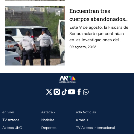
Encuentran tres
cuerpos abandonados
en Hermosillo, Sonora;
Este 9 de agosto, la Fiscalía de
Sonora aclaró que continúan
todo apunta a crimen
en las investigaciones del
pasional
hallazgo de tres cuerpos
09 agosto, 2026
abandonados en una
camioneta en Hermosillo; todo
apunta a crimen pasional.
en vivo
Azteca 7
adn Noticias
TV Azteca
Noticias
a más +
Azteca UNO
Deportes
TV Azteca Internacional