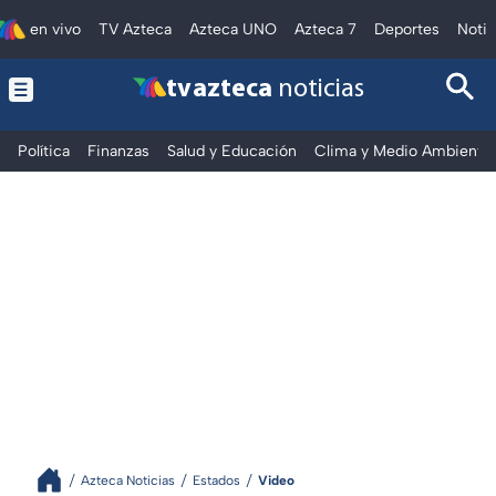
en vivo
TV Azteca
Azteca UNO
Azteca 7
Deportes
Notic
tv azteca
noticias
Política
Finanzas
Salud y Educación
Clima y Medio Ambiente
Azteca Noticias
Estados
Video