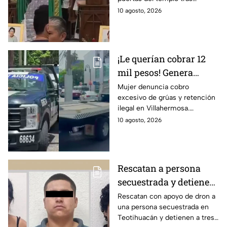
GN y hombres armados
intercambio de disparos entre
10 agosto, 2026
delincuentes y fuerzas
federales en Los Mochis.
¡Le querían cobrar 12
mil pesos! Genera
indignación servicio de
Mujer denuncia cobro
excesivo de grúas y retención
grúas en Tabasco
ilegal en Villahermosa.
Secretaría de Movilidad de
10 agosto, 2026
Tabasco anuncia revisión a
empresas concesionarias.
Rescatan a persona
secuestrada y detienen
a tres personas en
Rescatan con apoyo de dron a
una persona secuestrada en
Teotihuacán, Edomex;
Teotihuacán y detienen a tres
pidieron rescate a