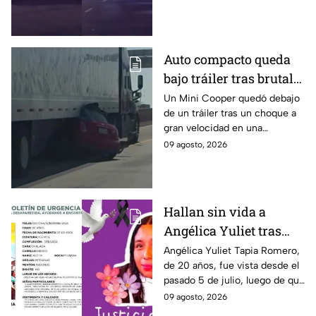
y un apuñalado en
hospital, así la Zona
Tlaquepaque
Metropolitana de Guadalajara.
Auto compacto queda
bajo tráiler tras brutal
choque en El Paso
Un Mini Cooper quedó debajo
de un tráiler tras un choque a
gran velocidad en una
carretera interestatal de El
09 agosto, 2026
Paso, Texas; el conductor salió
ileso tras el impacto.
Hallan sin vida a
Angélica Yuliet tras
desaparecer por una
Angélica Yuliet Tapia Romero,
de 20 años, fue vista desde el
entrevista de trabajo en
pasado 5 de julio, luego de que
Edomex
presuntamente recibiera una
09 agosto, 2026
oferta de trabajo en