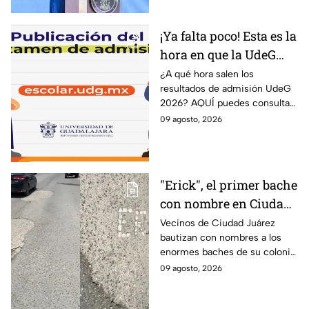
¡Ya falta poco! Esta es la
hora en que la UdeG
publica los resultados
¿A qué hora salen los
resultados de admisión UdeG
de admisión 2026 y
2026? AQUÍ puedes consultar
AQUÍ puedes
el dictamen este lunes 10 de
09 agosto, 2026
consultarlos
agosto y saber si fuiste
admitido en la Universidad de
Guadalajara.
"Erick", el primer bache
con nombre en Ciudad
Juárez
Vecinos de Ciudad Juárez
bautizan con nombres a los
enormes baches de su colonia
como protesta ante la falta de
09 agosto, 2026
atención del gobierno local.